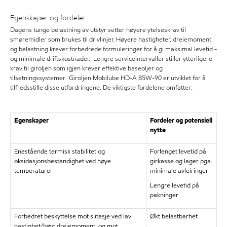
Egenskaper og fordeler
Dagens tunge belastning av utstyr setter høyere ytelseskrav til
smøremidler som brukes til drivlinjer. Høyere hastigheter, dreiemoment
og belastning krever forbedrede formuleringer for å gi maksimal levetid -
og minimale driftskostnader. Lengre serviceintervaller stiller ytterligere
krav til giroljen som igjen krever effektive baseoljer og
tilsetningssystemer. Giroljen Mobilube HD-A 85W-90 er utviklet for å
tilfredsstille disse utfordringene. De viktigste fordelene omfatter:
Egenskaper
Fordeler og potensiell
nytte
Enestående termisk stabilitet og
Forlenget levetid på
oksidasjonsbestandighet ved høye
girkasse og lager pga.
temperaturer
minimale avleiringer
Lengre levetid på
pakninger
Forbedret beskyttelse mot slitasje ved lav
Økt belastbarhet
hastighet/høyt dreiemoment, og mot