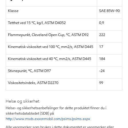
Klasse
SAE 85W-90
Tetthet ved 15 °C, kg/l, ASTM D4052
0,9
Flammepunkt, Cleveland Open Cup, °C, ASTM D92
222
Kinematisk viskositet ved 100 °C, mm2/s, ASTM D445
17
Kinematisk viskositet ved 40 °C, mm2/s, ASTM D445
184
Stivnepunkt, ºC, ASTM D97
-24
Viskositetsindeks, ASTM D2270
99
Helse og sikkerhet
Helse- og sikkerhetsanbefalinger for dette produktet finner du i
sikkerhetsdatabladet (SDB) på
http://www.msds.exxonmobil.com/psims/psims.aspx
Alle varemerker som brukes i dette dokumentet er varemerker eller