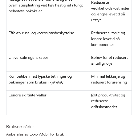
Reduserte
overflatesplintring ved høy hastighet i tungt
vedlikeholdskostnader
belastete bakaksler
og lengre levetid på
utstyr
Effektiv rust- og korrosjonsbeskyttelse
Redusert slitasje og
lengre levetid på
komponenter
Universale egenskaper
Behov for et redusert
antall giroljer
Kompatibel med typiske tetninger og
Minimal lekkasje og
pakninger som brukes i kjøretøy
redusert forurensing
Lengre skiftintervaller
Økt produktivitet og
reduserte
driftskostnader
Bruksområder
Anbefales av ExxonMobil for bruk i: