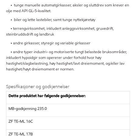
• tunge manuelle automatgirkasser, aksler og sluttdrev som krever en
olje med API GL-5-kvalitet.
• biler og lette lastebiler, samt tunge nyttekjøretøy
• terrengvirksomhet, inkludert anleggsvirksomhet, gruvedrift,
steinbruddsdrift og landbruk
• andre girkasser, styregir og variable girkasser
• andre typer industri- og motoriserte tungt belastede bruksområder,
inkludert hypoidgir som opererer under forhold hvor høy
hastighet/slagbelastning, høy hastighet/lavt dreiemoment, og/eller lav
hastighet/høyt dreiemoment er normen.
Spesifikasjoner og godkjennelser
Dette produktet har følgende godkjennelser:
MB-godkjenning 235.0
ZF TE-ML 16C
ZF TE-ML 17B