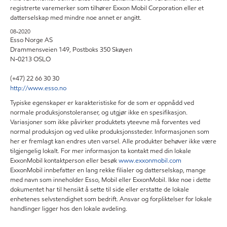
registrerte varemerker som tilhører Exxon Mobil Corporation eller et
datterselskap med mindre noe annet er angitt.
08-2020
Esso Norge AS
Drammensveien 149, Postboks 350 Skøyen
N-0213 OSLO
(+47) 22 66 30 30
http://www.esso.no
Typiske egenskaper er karakteristiske for de som er oppnådd ved
normale produksjonstoleranser, og utgjør ikke en spesifikasjon.
Variasjoner som ikke påvirker produktets yteevne må forventes ved
normal produksjon og ved ulike produksjonssteder. Informasjonen som
her er fremlagt kan endres uten varsel. Alle produkter behøver ikke være
tilgjengelig lokalt. For mer informasjon ta kontakt med din lokale
ExxonMobil kontaktperson eller besøk
www.exxonmobil.com
ExxonMobil innbefatter en lang rekke filialer og datterselskap, mange
med navn som inneholder Esso, Mobil eller ExxonMobil. Ikke noe i dette
dokumentet har til hensikt å sette til side eller erstatte de lokale
enhetenes selvstendighet som bedrift. Ansvar og forpliktelser for lokale
handlinger ligger hos den lokale avdeling.