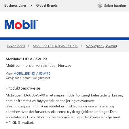
Business Lines
Global Brands
Select location
•
ExxonMobil
Mobilube HD-A 85W-90 PDS
Norwegian (Bokmål)
Mobilube™ HD-A 85W-90
Mobil commercial-vehicle-lube , Norway
View
MOBILUBE HD-A 85W-90
Girolje for automatiske girkasser
Produktbeskrivelse
Mobilube HD-A 85W-90 er et smøremiddel for tungt belastede girkasser,
som er fremstilt av høytytende baseoljer og et avansert
tilsetningssystem. Smøremiddelet er utviklet for girkasser, aksler og
sluttdrev hvor det forventes ekstreme trykk og sjokkbelastninger. Den
anbefales av ExxonMobil for bruksområder hvor det kreves en olje med
API GL-5-kvalitet.