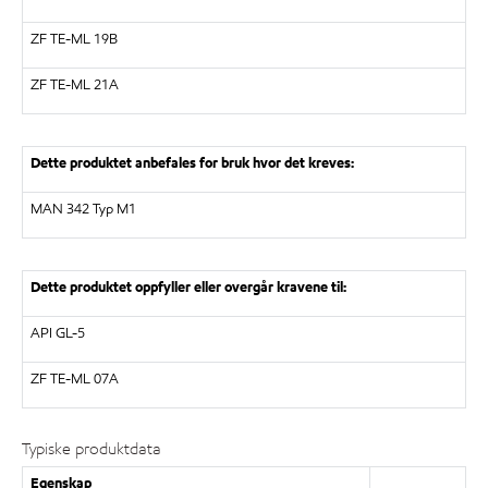
ZF TE-ML 19B
ZF TE-ML 21A
Dette produktet anbefales for bruk hvor det kreves:
MAN 342 Typ M1
Dette produktet oppfyller eller overgår kravene til:
API GL-5
ZF TE-ML 07A
Typiske produktdata
Egenskap