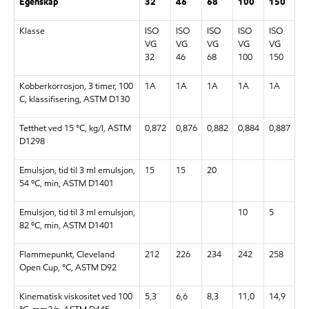
Egenskap
32
46
68
100
150
Klasse
ISO
ISO
ISO
ISO
ISO
VG
VG
VG
VG
VG
32
46
68
100
150
Kobberkorrosjon, 3 timer, 100
1A
1A
1A
1A
1A
C, klassifisering, ASTM D130
Tetthet ved 15 °C, kg/l, ASTM
0,872
0,876
0,882
0,884
0,887
D1298
Emulsjon, tid til 3 ml emulsjon,
15
15
20
54 ºC, min, ASTM D1401
Emulsjon, tid til 3 ml emulsjon,
10
5
82 ºC, min, ASTM D1401
Flammepunkt, Cleveland
212
226
234
242
258
Open Cup, °C, ASTM D92
Kinematisk viskositet ved 100
5,3
6,6
8,3
11,0
14,9