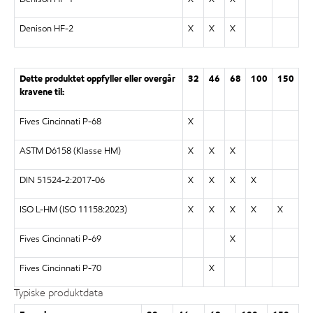
Denison HF-2
X
X
X
Dette produktet oppfyller eller overgår
32
46
68
100
150
kravene til:
Fives Cincinnati P-68
X
ASTM D6158 (Klasse HM)
X
X
X
DIN 51524-2:2017-06
X
X
X
X
ISO L-HM (ISO 11158:2023)
X
X
X
X
X
Fives Cincinnati P-69
X
Fives Cincinnati P-70
X
Typiske produktdata