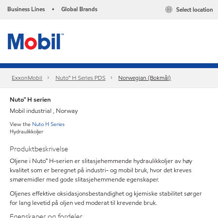
Business Lines
Global Brands
Select location
•
ExxonMobil
Nuto™ H Series PDS
Norwegian (Bokmål)
Nuto™ H serien
Mobil industrial , Norway
View the
Nuto H Series
Hydraulikkoljer
Produktbeskrivelse
Oljene i Nuto™ H-serien er slitasjehemmende hydraulikkoljer av høy
kvalitet som er beregnet på industri- og mobil bruk, hvor det kreves
smøremidler med gode slitasjehemmende egenskaper.
Oljenes effektive oksidasjonsbestandighet og kjemiske stabilitet sørger
for lang levetid på oljen ved moderat til krevende bruk.
Egenskaper og fordeler