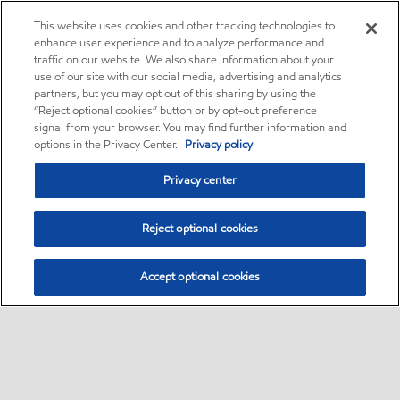
This website uses cookies and other tracking technologies to
enhance user experience and to analyze performance and
traffic on our website. We also share information about your
use of our site with our social media, advertising and analytics
partners, but you may opt out of this sharing by using the
“Reject optional cookies” button or by opt-out preference
signal from your browser. You may find further information and
options in the Privacy Center.
Privacy policy
Privacy center
Reject optional cookies
Accept optional cookies