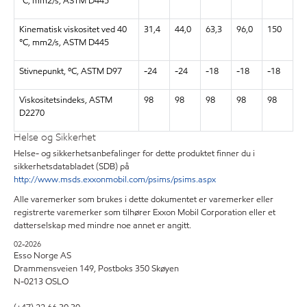
°C, mm2/s, ASTM D445
Kinematisk viskositet ved 40
31,4
44,0
63,3
96,0
150
°C, mm2/s, ASTM D445
Stivnepunkt, ºC, ASTM D97
-24
-24
-18
-18
-18
Viskositetsindeks, ASTM
98
98
98
98
98
D2270
Helse og Sikkerhet
Helse- og sikkerhetsanbefalinger for dette produktet finner du i
sikkerhetsdatabladet (SDB) på
http://www.msds.exxonmobil.com/psims/psims.aspx
Alle varemerker som brukes i dette dokumentet er varemerker eller
registrerte varemerker som tilhører Exxon Mobil Corporation eller et
datterselskap med mindre noe annet er angitt.
02-2026
Esso Norge AS
Drammensveien 149, Postboks 350 Skøyen
N-0213 OSLO