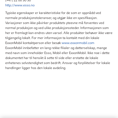
(+47) 22 66 30 30
http://www.esso.no
Typiske egenskaper er karakteristiske for de som er oppnådd ved
normale produksjonstoleranser, og utgjør ikke en spesifikasjon.
Variasjoner som ikke påvirker produktets yteevne må forventes ved
normal produksjon og ved ulike produksjonssteder. Informasjonen som
her er fremlagt kan endres uten varsel. Alle produkter behøver ikke være
tilgjengelig lokalt. For mer informasjon ta kontakt med din lokale
ExxonMobil kontaktperson eller besøk
www.exxonmobil.com
ExxonMobil innbefatter en lang rekke filialer og datterselskap, mange
med navn som inneholder Esso, Mobil eller ExxonMobil. Ikke noe i dette
dokumentet har til hensikt å sette til side eller erstatte de lokale
enhetenes selvstendighet som bedrift. Ansvar og forpliktelser for lokale
handlinger ligger hos den lokale avdeling.