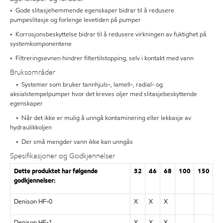
• Gode slitasjehemmende egenskaper bidrar til å redusere
pumpeslitasje og forlenge levetiden på pumper
• Korrosjonsbeskyttelse bidrar til å redusere virkningen av fuktighet på
systemkomponentene
• Filtreringsevnen hindrer filtertilstopping, selv i kontakt med vann
Bruksområder
• Systemer som bruker tannhjuls-, lamell-, radial- og
aksialstempelpumper hvor det kreves oljer med slitasjebeskyttende
egenskaper
• Når det ikke er mulig å unngå kontaminering eller lekkasje av
hydraulikkoljen
• Der små mengder vann ikke kan unngås
Spesifikasjoner og Godkjennelser
Dette produktet har følgende
32
46
68
100
150
godkjennelser:
Denison HF-0
X
X
X
Denison HF-1
X
X
X