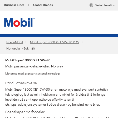
Business Lines
Global Brands
Select location
•
ExxonMobil
Mobil Super 3000 XE1 5W-30 PDS
Norwegian (Bokmål)
Mobil Super™ 3000 XE1 5W-30
Mobil passenger-vehicle-lube , Norway
Motorolje med avansert syntetisk teknologi
Produktbeskrivelse
Mobil Super™ 3000 XE1 5W-30 er en motorolje med avansert syntetisk
teknologi og lavt askeinnhold som er utviklet for å bidra til å forlenge
levetiden på samt opprettholde effektiviteten til
utslippsreduksjonssystemer i både diesel- og bensindrevne biler.
Egenskaper og fordeler