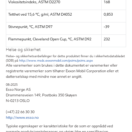
Viskositetsindeks, ASTM D2270
168
Tetthet ved 15,6 °C, g/ml, ASTM D4052
0,853
Stivnepunkt, °C, ASTM D97
-39
Flammepunkt, Cleveland Open Cup, °C, ASTM D92
232
Helse og sikkerhet
Helse- og sikkerhetsanbefalinger for dette produktet finner du i sikkerhetsdatabladet
(SDB) på
http://www.msds.exxonmobil.com/psims/psims.aspx
Alle varemerker som brukes i dette dokumentet er varemerker eller
registrerte varemerker som tilhører Exxon Mobil Corporation eller et
datterselskap med mindre noe annet er angitt.
08-2025
Esso Norge AS
Drammensveien 149, Postboks 350 Skøyen
N-0213 OSLO
(+47) 22 66 30 30
http://www.esso.no
Typiske egenskaper er karakteristiske for de som er oppnådd ved
normale produksjonstoleranser, og utgjør ikke en spesifikasjon.