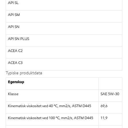
API SL
API SM
API SN
API SN PLUS
ACEA C2
ACEA C3
Typiske produktdata
Egenskap
Klasse
SAE 5W-30
Kinematisk viskositet ved 40 °C, mm2/s, ASTM D445
69,6
Kinematisk viskositet ved 100 °C, mm2/s, ASTM D445
11,9