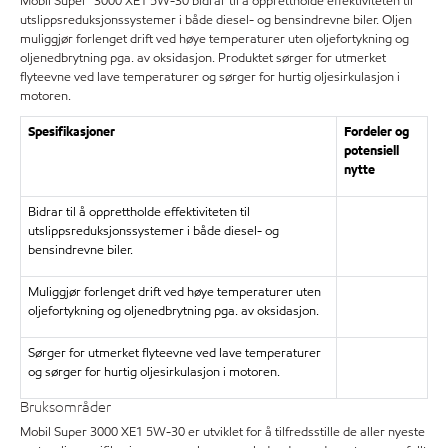
Mobil Super™ 3000 XE1 5W-30 bidrar til å opprettholde effektiviteten til
utslippsreduksjonssystemer i både diesel- og bensindrevne biler. Oljen
muliggjør forlenget drift ved høye temperaturer uten oljefortykning og
oljenedbrytning pga. av oksidasjon. Produktet sørger for utmerket
flyteevne ved lave temperaturer og sørger for hurtig oljesirkulasjon i
motoren.
Spesifikasjoner
Fordeler og
potensiell
nytte
Bidrar til å opprettholde effektiviteten til
utslippsreduksjonssystemer i både diesel- og
bensindrevne biler.
Muliggjør forlenget drift ved høye temperaturer uten
oljefortykning og oljenedbrytning pga. av oksidasjon.
Sørger for utmerket flyteevne ved lave temperaturer
og sørger for hurtig oljesirkulasjon i motoren.
Bruksområder
Mobil Super 3000 XE1 5W-30 er utviklet for å tilfredsstille de aller nyeste