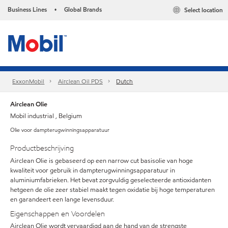
Business Lines
Global Brands
Select location
•
ExxonMobil
Airclean Oil PDS
Dutch
Airclean Olie
Mobil industrial , Belgium
Olie voor dampterugwinningsapparatuur
Productbeschrijving
Airclean Olie is gebaseerd op een narrow cut basisolie van hoge
kwaliteit voor gebruik in dampterugwinningsapparatuur in
aluminiumfabrieken. Het bevat zorgvuldig geselecteerde antioxidanten
hetgeen de olie zeer stabiel maakt tegen oxidatie bij hoge temperaturen
en garandeert een lange levensduur.
Eigenschappen en Voordelen
Airclean Olie wordt vervaardigd aan de hand van de strengste