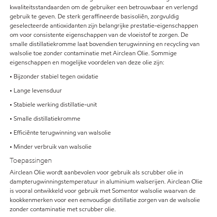
kwaliteitsstandaarden om de gebruiker een betrouwbaar en verlengd
gebruik te geven. De sterk geraffineerde basisoliën, zorgvuldig
geselecteerde antioxidanten zijn belangrijke prestatie-eigenschappen
om voor consistente eigenschappen van de vloeistof te zorgen. De
smalle distillatiekromme laat bovendien terugwinning en recycling van
walsolie toe zonder contaminatie met Airclean Olie. Sommige
eigenschappen en mogelijke voordelen van deze olie zijn:
• Bijzonder stabiel tegen oxidatie
• Lange levensduur
• Stabiele werking distillatie-unit
• Smalle distillatiekromme
• Efficiënte terugwinning van walsolie
• Minder verbruik van walsolie
Toepassingen
Airclean Olie wordt aanbevolen voor gebruik als scrubber olie in
dampterugwinningstemperatuur in aluminium walserijen. Airclean Olie
is vooral ontwikkeld voor gebruik met Somentor walsolie waarvan de
kookkenmerken voor een eenvoudige distillatie zorgen van de walsolie
zonder contaminatie met scrubber olie.