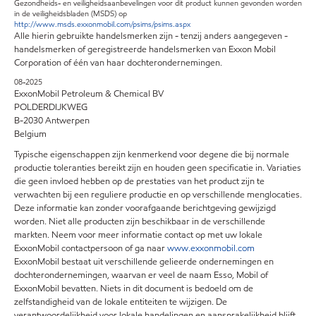
Gezondheids- en veiligheidsaanbevelingen voor dit product kunnen gevonden worden
in de veiligheidsbladen (MSDS) op
http://www.msds.exxonmobil.com/psims/psims.aspx
Alle hierin gebruikte handelsmerken zijn - tenzij anders aangegeven -
handelsmerken of geregistreerde handelsmerken van Exxon Mobil
Corporation of één van haar dochterondernemingen.
08-2025
ExxonMobil Petroleum & Chemical BV
POLDERDIJKWEG
B-2030 Antwerpen
Belgium
Typische eigenschappen zijn kenmerkend voor degene die bij normale
productie toleranties bereikt zijn en houden geen specificatie in. Variaties
die geen invloed hebben op de prestaties van het product zijn te
verwachten bij een reguliere productie en op verschillende menglocaties.
Deze informatie kan zonder voorafgaande berichtgeving gewijzigd
worden. Niet alle producten zijn beschikbaar in de verschillende
markten. Neem voor meer informatie contact op met uw lokale
ExxonMobil contactpersoon of ga naar
www.exxonmobil.com
ExxonMobil bestaat uit verschillende gelieerde ondernemingen en
dochterondernemingen, waarvan er veel de naam Esso, Mobil of
ExxonMobil bevatten. Niets in dit document is bedoeld om de
zelfstandigheid van de lokale entiteiten te wijzigen. De
verantwoordelijkheid voor lokale handelingen en aansprakelijkheid blijft