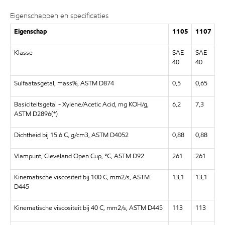
Eigenschappen en specificaties
Eigenschap
1105
1107
Klasse
SAE
SAE
40
40
Sulfaatasgetal, mass%, ASTM D874
0,5
0,65
Basiciteitsgetal - Xylene/Acetic Acid, mg KOH/g,
6,2
7,3
ASTM D2896(*)
Dichtheid bij 15.6 C, g/cm3, ASTM D4052
0,88
0,88
Vlampunt, Cleveland Open Cup, °C, ASTM D92
261
261
Kinematische viscositeit bij 100 C, mm2/s, ASTM
13,1
13,1
D445
Kinematische viscositeit bij 40 C, mm2/s, ASTM D445
113
113