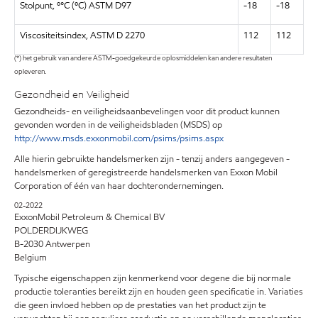
Stolpunt, º°C (ºC) ASTM D97
-18
-18
Viscositeitsindex, ASTM D 2270
112
112
(*) het gebruik van andere ASTM-goedgekeurde oplosmiddelen kan andere resultaten
opleveren.
Gezondheid en Veiligheid
Gezondheids- en veiligheidsaanbevelingen voor dit product kunnen
gevonden worden in de veiligheidsbladen (MSDS) op
http://www.msds.exxonmobil.com/psims/psims.aspx
Alle hierin gebruikte handelsmerken zijn - tenzij anders aangegeven -
handelsmerken of geregistreerde handelsmerken van Exxon Mobil
Corporation of één van haar dochterondernemingen.
02-2022
ExxonMobil Petroleum & Chemical BV
POLDERDIJKWEG
B-2030 Antwerpen
Belgium
Typische eigenschappen zijn kenmerkend voor degene die bij normale
productie toleranties bereikt zijn en houden geen specificatie in. Variaties
die geen invloed hebben op de prestaties van het product zijn te