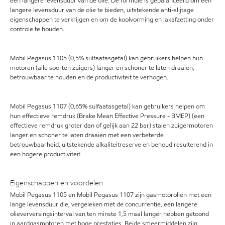
een langere levensduur van de olie. De formule is gebalanceerd om een
langere levensduur van de olie te bieden, uitstekende anti-slijtage
eigenschappen te verkrijgen en om de koolvorming en lakafzetting onder
controle te houden.
Mobil Pegasus 1105 (0,5% sulfaatasgetal) kan gebruikers helpen hun
motoren (alle soorten zuigers) langer en schoner te laten draaien,
betrouwbaar te houden en de productiviteit te verhogen.
Mobil Pegasus 1107 (0,65% sulfaatasgetal) kan gebruikers helpen om
hun effectieve remdruk (Brake Mean Effective Pressure - BMEP) (een
effectieve remdruk groter dan of gelijk aan 22 bar) stalen zuigermotoren
langer en schoner te laten draaien met een verbeterde
betrouwbaarheid, uitstekende alkaliteitreserve en behoud resulterend in
een hogere productiviteit.
Eigenschappen en voordelen
Mobil Pegasus 1105 en Mobil Pegasus 1107 zijn gasmotoroliën met een
lange levensduur die, vergeleken met de concurrentie, een langere
olieverversingsinterval van ten minste 1,5 maal langer hebben getoond
in aardgasmotoren met hoge prestaties. Beide smeermiddelen zijn