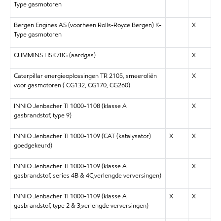
Type gasmotoren
Bergen Engines AS (voorheen Rolls-Royce Bergen) K-
X
Type gasmotoren
CUMMINS HSK78G (aardgas)
X
Caterpillar energieoplossingen TR 2105, smeeroliën
X
voor gasmotoren ( CG132, CG170, CG260)
INNIO Jenbacher TI 1000-1108 (klasse A
X
gasbrandstof, type 9)
INNIO Jenbacher TI 1000-1109 (CAT (katalysator)
X
X
goedgekeurd)
INNIO Jenbacher TI 1000-1109 (klasse A
X
gasbrandstof, series 4B & 4C,verlengde verversingen)
INNIO Jenbacher TI 1000-1109 (klasse A
X
X
gasbrandstof, type 2 & 3,verlengde verversingen)