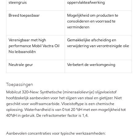
steengruis
oppervlakteafwerking
Breed toepasbaar
Mogelijkheid om producten te
consolideren en voorraad te
verminderen
Verenigbaar met high
Gemakkelijke afscheiding en
performance Mobil Vactra Oil
verwijdering van verontreinigde olie
No leibaanoliën
Neutrale geur
Verbetert de werkomgeving
Toepassingen
Mobilcut 320-New: Synthetische (mineraalolievrije) slijpvloeistof
hoofdzakelijk aanbevolen voor het slijpen van staal en gietijzer. Niet
geschikt voor wolfraamcarbide. Vloeistoftype is een chemische
oplossing. Waterhardheid is van 0 tot 20 °dH met een mogelijkheid tot
40°dH in gebruik. De refractometer factor is 1,4.
Aanbevolen concentraties voor typische werkzaamheden: