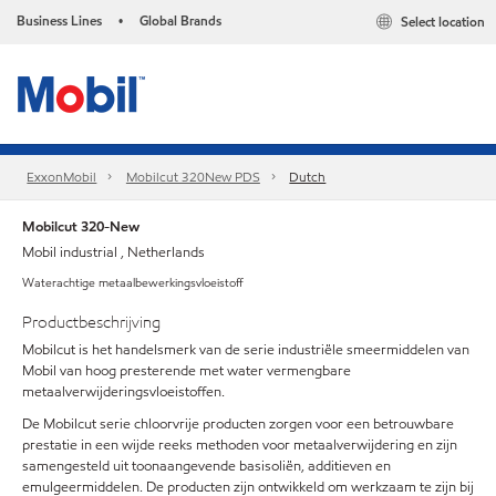
Business Lines
Global Brands
Select location
•
ExxonMobil
Mobilcut 320New PDS
Dutch
Mobilcut 320-New
Mobil industrial , Netherlands
Waterachtige metaalbewerkingsvloeistoff
Productbeschrijving
Mobilcut is het handelsmerk van de serie industriële smeermiddelen van
Mobil van hoog presterende met water vermengbare
metaalverwijderingsvloeistoffen.
De Mobilcut serie chloorvrije producten zorgen voor een betrouwbare
prestatie in een wijde reeks methoden voor metaalverwijdering en zijn
samengesteld uit toonaangevende basisoliën, additieven en
emulgeermiddelen. De producten zijn ontwikkeld om werkzaam te zijn bij