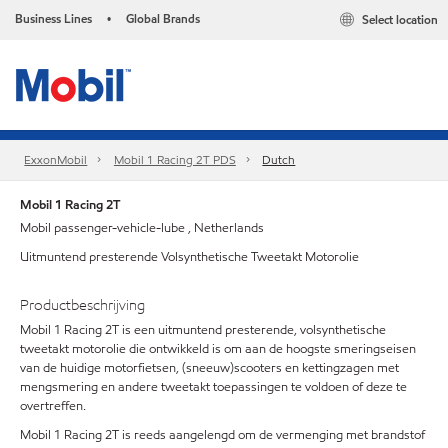
Business Lines
Global Brands
Select location
•
ExxonMobil
Mobil 1 Racing 2T PDS
Dutch
Mobil 1 Racing 2T
Mobil passenger-vehicle-lube , Netherlands
Uitmuntend presterende Volsynthetische Tweetakt Motorolie
Productbeschrijving
Mobil 1 Racing 2T is een uitmuntend presterende, volsynthetische
tweetakt motorolie die ontwikkeld is om aan de hoogste smeringseisen
van de huidige motorfietsen, (sneeuw)scooters en kettingzagen met
mengsmering en andere tweetakt toepassingen te voldoen of deze te
overtreffen.
Mobil 1 Racing 2T is reeds aangelengd om de vermenging met brandstof