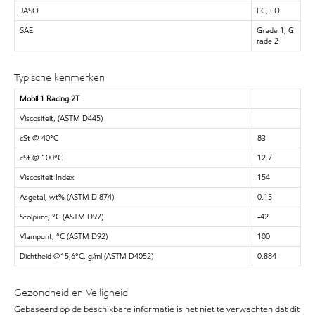
JASO
FC, FD
SAE
Grade 1, G
rade 2
Typische kenmerken
Mobil 1 Racing 2T
Viscositeit, (ASTM D445)
cSt @ 40°C
83
cSt @ 100°C
12.7
Viscositeit Index
154
Asgetal, wt% (ASTM D 874)
0.15
Stolpunt, °C (ASTM D97)
-42
Vlampunt, °C (ASTM D92)
100
Dichtheid @15,6°C, g/ml (ASTM D4052)
0.884
Gezondheid en Veiligheid
Gebaseerd op de beschikbare informatie is het niet te verwachten dat dit