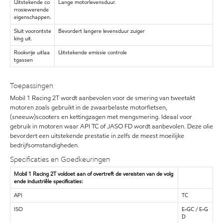
Uitstekende co
Lange motorlevensduur.
rrosiewerende
eigenschappen.
Sluit voorontste
Bevordert langere levensduur zuiger
king uit.
Rookvrije uitlaa
Uitstekende emissie controle
tgassen
Toepassingen
Mobil 1 Racing 2T wordt aanbevolen voor de smering van tweetakt
motoren zoals gebruikt in de zwaarbelaste motorfietsen,
(sneeuw)scooters en kettingzagen met mengsmering. Ideaal voor
gebruik in motoren waar API TC of JASO FD wordt aanbevolen. Deze olie
bevordert een uitstekende prestatie in zelfs de meest moeilijke
bedrijfsomstandigheden.
Specificaties en Goedkeuringen
Mobil 1 Racing 2T voldoet aan of overtreft de vereisten van de volg
ende industriële specificaties:
API
TC
ISO
E-GC / E-G
D