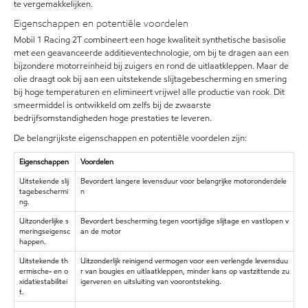
te vergemakkelijken.
Eigenschappen en potentiële voordelen
Mobil 1 Racing 2T combineert een hoge kwaliteit synthetische basisolie
met een geavanceerde additieventechnologie, om bij te dragen aan een
bijzondere motorreinheid bij zuigers en rond de uitlaatkleppen. Maar de
olie draagt ook bij aan een uitstekende slijtagebescherming en smering
bij hoge temperaturen en elimineert vrijwel alle productie van rook. Dit
smeermiddel is ontwikkeld om zelfs bij de zwaarste
bedrijfsomstandigheden hoge prestaties te leveren.
De belangrijkste eigenschappen en potentiële voordelen zijn:
Eigenschappen
Voordelen
Uitstekende slij
Bevordert langere levensduur voor belangrijke motoronderdele
tagebeschermi
n
ng.
Uitzonderlijke s
Bevordert bescherming tegen voortijdige slijtage en vastlopen v
meringseigensc
an de motor
happen.
Uitstekende th
Uitzonderlijk reinigend vermogen voor een verlengde levensduu
ermische- en o
r van bougies en uitlaatkleppen, minder kans op vastzittende zu
xidatiestabilitei
igerveren en uitsluiting van voorontsteking.
t.