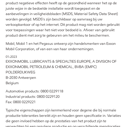
product negatieve effecten heeft op de gezondheid wanneer het op de
juiste wijze in de bedoelde installatie wordt toegepast en de
aanbevelingen in veiligheidsbladen (MSDS, Material Safety Data Sheet)
worden gevolgd. MSDS's zijn beschikbaar op aanvraag bij uw
verkoopkantoor of op het internet. Dit product mag niet worden gebruikt
voor toepassingen waar het niet voor bedoeld is. Afvoer van gebruikt
product dient met zorg te gebeuren om het milieu te beschermen.
Mobil, Mobil 1 en het Pegasus ontwerp zijn handelsmerken van Exxon
Mobil Corporation, of van een van haar ondernemingen.
01-2023
EXXONMOBIL LUBRICANTS & SPECIALTIES EUROPE, A DIVISION OF
EXXONMOBIL PETROLEUM & CHEMICAL, BVBA (EMPC)
POLDERDIJKWEG
B-2030 Antwerpen
Belgium
Automotive products: 0800 0229118
Industrial products: 0800 0229120
Fax: 0800 0229221
Typische eigenschappen zijn kenmerkend voor degene die bij normale
productie toleranties bereikt zijn en houden geen specificatie in. Variaties
die geen invloed hebben op de prestaties van het product zijn te
verwachten bij een reguliere productie en op verschillende menglocaties.