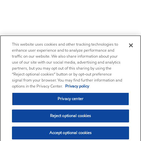
This website uses cookies and other tracking technologies to
enhance user experience and to analyze performance and
traffic on our website. We also share information about your
use of our site with our social media, advertising and analytics
partners, but you may opt out of this sharing by using the
“Reject optional cookies” button or by opt-out preference
signal from your browser. You may find further information and
options in the Privacy Center.
Privacy policy
Privacy center
Reject optional cookies
Accept optional cookies