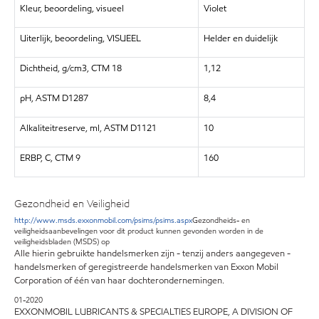
Kleur, beoordeling, visueel
Violet
Uiterlijk, beoordeling, VISUEEL
Helder en duidelijk
Dichtheid, g/cm3, CTM 18
1,12
pH, ASTM D1287
8,4
Alkaliteitreserve, ml, ASTM D1121
10
ERBP, C, CTM 9
160
Gezondheid en Veiligheid
http://www.msds.exxonmobil.com/psims/psims.aspx
Gezondheids- en
veiligheidsaanbevelingen voor dit product kunnen gevonden worden in de
veiligheidsbladen (MSDS) op
Alle hierin gebruikte handelsmerken zijn - tenzij anders aangegeven -
handelsmerken of geregistreerde handelsmerken van Exxon Mobil
Corporation of één van haar dochterondernemingen.
01-2020
EXXONMOBIL LUBRICANTS & SPECIALTIES EUROPE, A DIVISION OF