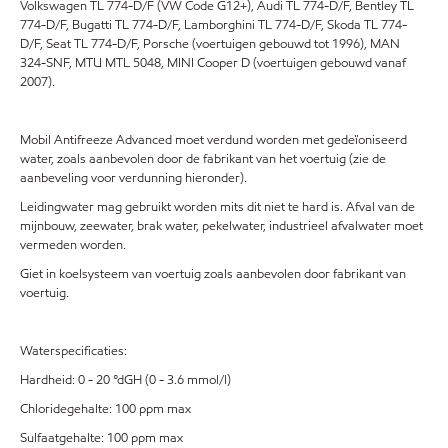
Volkswagen TL 774-D/F (VW Code G12+), Audi TL 774-D/F, Bentley TL
774-D/F, Bugatti TL 774-D/F, Lamborghini TL 774-D/F, Skoda TL 774-
D/F, Seat TL 774-D/F, Porsche (voertuigen gebouwd tot 1996), MAN
324-SNF, MTU MTL 5048, MINI Cooper D (voertuigen gebouwd vanaf
2007).
Mobil Antifreeze Advanced moet verdund worden met gedeïoniseerd
water, zoals aanbevolen door de fabrikant van het voertuig (zie de
aanbeveling voor verdunning hieronder).
Leidingwater mag gebruikt worden mits dit niet te hard is. Afval van de
mijnbouw, zeewater, brak water, pekelwater, industrieel afvalwater moet
vermeden worden.
Giet in koelsysteem van voertuig zoals aanbevolen door fabrikant van
voertuig.
Waterspecificaties:
Hardheid: 0 - 20 °dGH (0 - 3.6 mmol/l)
Chloridegehalte: 100 ppm max
Sulfaatgehalte: 100 ppm max