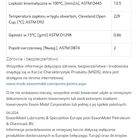
Lepkość kinematyczna w 100°C, [mm2/s], ASTM D445
13.5
Temperatura zapłonu w tyglu otwartym, Cleveland Open
229
Cup, [°C], ASTM D92
Gęstość w 15°C, [g/ml] ASTM D1298
0,86
Popiół siarczanowy, [%wag.], ASTM D874
2
Zdrowie i bezpieczeństwo
Wszystkie informacje dotyczące zdrowia, bezpieczeństwa i środowiska
znajdują się w Karcie Charakterystyki Produktu (MSDS), która jest
dostępna na stronie internetowej:
www.msds.exxonmobil.com/psims/psims.aspx
O ile nie wskazano inaczej, wszystkie znaki towarowe użyte w niniejszym
dokumencie są znakami towarowymi lub zastrzeżonymi znakami
towarowymi Exxon Mobil Corporation lub jednej z jej spółek zależnych.
04-2024
ExxonMobil Lubricants & Specialities Europe pion ExxonMobil Petroleum
& Chemicals BV .
Informacje przedstawione w niniejszej karcie dotyczą wyłącznie
produktów dostarczanych w Europie (włączając Turcję) oraz do krajów