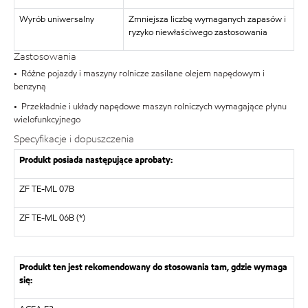
Wyrób uniwersalny
Zmniejsza liczbę wymaganych zapasów i
ryzyko niewłaściwego zastosowania
Zastosowania
• Różne pojazdy i maszyny rolnicze zasilane olejem napędowym i
benzyną
• Przekładnie i układy napędowe maszyn rolniczych wymagające płynu
wielofunkcyjnego
Specyfikacje i dopuszczenia
Produkt posiada następujące aprobaty:
ZF TE-ML 07B
ZF TE-ML 06B (*)
Produkt ten jest rekomendowany do stosowania tam, gdzie wymaga
się: