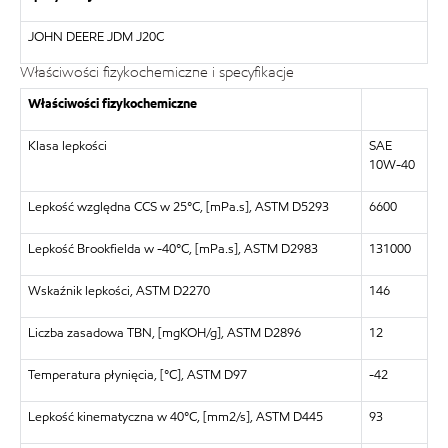
JOHN DEERE JDM J20C
Właściwości fizykochemiczne i specyfikacje
Właściwości fizykochemiczne
Klasa lepkości
SAE
10W-40
Lepkość względna CCS w 25°C, [mPa.s], ASTM D5293
6600
Lepkość Brookfielda w -40°C, [mPa.s], ASTM D2983
131000
Wskaźnik lepkości, ASTM D2270
146
Liczba zasadowa TBN, [mgKOH/g], ASTM D2896
12
Temperatura płynięcia, [°C], ASTM D97
-42
Lepkość kinematyczna w 40°C, [mm2/s], ASTM D445
93