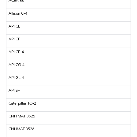
ACEA E3
Allison C-4
API CE
API CF
API CF-4
API CG-4
API GL-4
API SF
Caterpillar TO-2
CNH MAT 3525
CNHMAT 3526