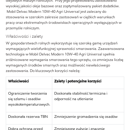
olejowych maszyn rolniczych. Przy jego projektowaniu zastosowano
wysokiej jakości oleje bazowe oraz zoptymalizowany pakiet dodatków.
Mobil Delvac Modern 10W-40 Agri Universal jest zalecany do
stosowania w szerokim zakresie zastosowań w ciężkich warunkach
pracy oraz ekstremalnych środowiskach operacyjnych występujących w
przemyśle rolniczym.
Właściwości i zalety
W gospodarstwach rolnych wykorzystuje się szeroką gamę urządzeń
wymagających wielofunkcyjnej sprawności smarowania. Zaawansowana
technologia w Mobil Delvac Modern 10W-40 Agri Universal spełnia
zróżnicowane wymagania smarowania tego sprzętu, co zmniejsza liczbę
wymaganych środków smarnych oraz możliwość niewłaściwego
zastosowania. Do kluczowych korzyści należą:
Właściwości
Zalety i potencjalne korzyści
Ograniczenie tworzenia
Doskonała stabilność termiczna i
się szlamu i osadów
odporność na utlenianie
wysokotemperaturowych.
Doskonała rezerwa TBN
Zmniejszenie gromadzenia się osadów
Dobra ochrona przed
Zmniejszone zużycie i znacznie