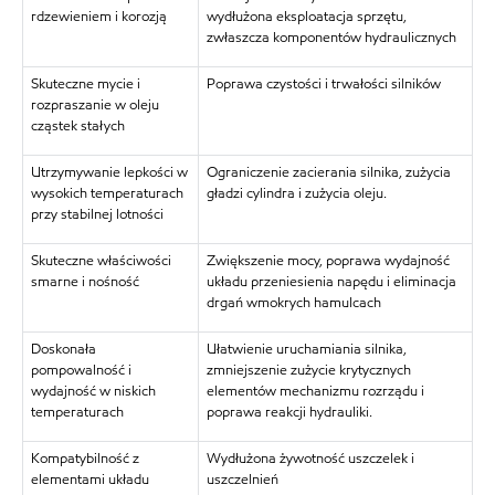
rdzewieniem i korozją
wydłużona eksploatacja sprzętu,
zwłaszcza komponentów hydraulicznych
Skuteczne mycie i
Poprawa czystości i trwałości silników
rozpraszanie w oleju
cząstek stałych
Utrzymywanie lepkości w
Ograniczenie zacierania silnika, zużycia
wysokich temperaturach
gładzi cylindra i zużycia oleju.
przy stabilnej lotności
Skuteczne właściwości
Zwiększenie mocy, poprawa wydajność
smarne i nośność
układu przeniesienia napędu i eliminacja
drgań wmokrych hamulcach
Doskonała
Ułatwienie uruchamiania silnika,
pompowalność i
zmniejszenie zużycie krytycznych
wydajność w niskich
elementów mechanizmu rozrządu i
temperaturach
poprawa reakcji hydrauliki.
Kompatybilność z
Wydłużona żywotność uszczelek i
elementami układu
uszczelnień