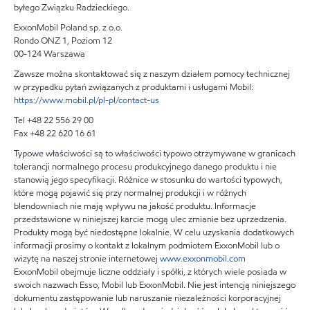
byłego Związku Radzieckiego.
ExxonMobil Poland sp. z o.o.
Rondo ONZ 1, Poziom 12
00-124 Warszawa
Zawsze można skontaktować się z naszym działem pomocy technicznej
w przypadku pytań związanych z produktami i usługami Mobil:
https://www.mobil.pl/pl-pl/contact-us
Tel +48 22 556 29 00
Fax +48 22 620 16 61
Typowe właściwości
są to właściwości typowo otrzymywane w granicach
tolerancji normalnego procesu produkcyjnego danego produktu i nie
stanowią jego specyfikacji. Różnice w stosunku do wartości typowych,
które mogą pojawić się przy normalnej produkcji i w różnych
blendowniach nie mają wpływu na jakość produktu. Informacje
przedstawione w niniejszej karcie mogą ulec zmianie bez uprzedzenia.
Produkty mogą być niedostępne lokalnie. W celu uzyskania dodatkowych
informacji prosimy o kontakt z lokalnym podmiotem ExxonMobil lub o
wizytę na naszej stronie internetowej
www.exxonmobil.com
ExxonMobil obejmuje liczne oddziały i spółki, z których wiele posiada w
swoich nazwach Esso, Mobil lub ExxonMobil. Nie jest intencją niniejszego
dokumentu zastępowanie lub naruszanie niezależności korporacyjnej