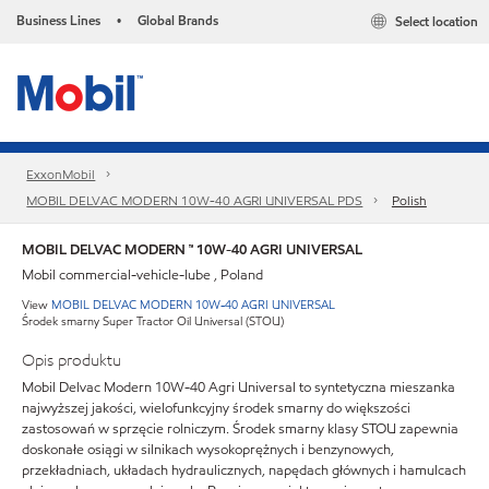
Business Lines
Global Brands
Select location
•
ExxonMobil
MOBIL DELVAC MODERN 10W-40 AGRI UNIVERSAL PDS
Polish
MOBIL DELVAC MODERN ™ 10W-40 AGRI UNIVERSAL
Mobil commercial-vehicle-lube , Poland
View
MOBIL DELVAC MODERN 10W-40 AGRI UNIVERSAL
Środek smarny Super Tractor Oil Universal (STOU)
Opis produktu
Mobil Delvac Modern 10W-40 Agri Universal to syntetyczna mieszanka
najwyższej jakości, wielofunkcyjny środek smarny do większości
zastosowań w sprzęcie rolniczym. Środek smarny klasy STOU zapewnia
doskonałe osiągi w silnikach wysokoprężnych i benzynowych,
przekładniach, układach hydraulicznych, napędach głównych i hamulcach