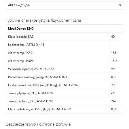
API CF-2/CF/SF
X
Typowa charakterystyka fizykochemiczna
Mobil Delvac 1240
Klasa lepkości SAE
40
Lepkość kin., ASTM D 445
cSt w temp. 40°C
158
cSt w temp. 100°C
15,5
Wskaźnik lepkości, ASTM D 2270
99
Popiół siarczanowy, [waga %] ASTM D 874
0,8
Liczba zasadowa TBN, [mg KOH/g], ASTM D 2896
7,1
Temp. płynięcia, [°C], ASTM D 97
-21
Temp. zapłonu, [°C], ASTM D 92
247
Ciężar właściwy w 15°C, [kg/l], ASTM D 4052
0,90
Bezpieczeństwo i ochrona zdrowia