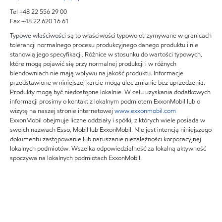
Tel +48 22 556 29 00
Fax +48 22 620 16 61
Typowe właściwości
są to właściwości typowo otrzymywane w granicach
tolerancji normalnego procesu produkcyjnego danego produktu i nie
stanowią jego specyfikacji. Różnice w stosunku do wartości typowych,
które mogą pojawić się przy normalnej produkcji i w różnych
blendowniach nie mają wpływu na jakość produktu. Informacje
przedstawione w niniejszej karcie mogą ulec zmianie bez uprzedzenia.
Produkty mogą być niedostępne lokalnie. W celu uzyskania dodatkowych
informacji prosimy o kontakt z lokalnym podmiotem ExxonMobil lub o
wizytę na naszej stronie internetowej
www.exxonmobil.com
ExxonMobil obejmuje liczne oddziały i spółki, z których wiele posiada w
swoich nazwach Esso, Mobil lub ExxonMobil. Nie jest intencją niniejszego
dokumentu zastępowanie lub naruszanie niezależności korporacyjnej
lokalnych podmiotów. Wszelka odpowiedzialność za lokalną aktywność
spoczywa na lokalnych podmiotach ExxonMobil.