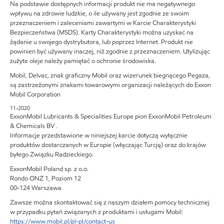
Na podstawie dostępnych informacji produkt nie ma negatywnego
wpływu na zdrowie ludzkie, o ile używany jest zgodnie ze swoim
przeznaczeniem i zaleceniami zawartymi w Karcie Charakterystyki
Bezpieczeństwa (MSDS). Karty Charakterystyki można uzyskać na
żądanie u swojego dystrybutora, lub poprzez Internet. Produkt nie
powinien być używany inaczej, niż zgodnie z przeznaczeniem. Utylizując
zużyte oleje należy pamiętać o ochronie środowiska.
Mobil, Delvac, znak graficzny Mobil oraz wizerunek biegnącego Pegaza,
są zastrzeżonymi znakami towarowymi organizacji należących do Exxon
Mobil Corporation
11-2020
ExxonMobil Lubricants & Specialities Europe pion ExxonMobil Petroleum
& Chemicals BV .
Informacje przedstawione w niniejszej karcie dotyczą wyłącznie
produktów dostarczanych w Europie (włączając Turcję) oraz do krajów
byłego Związku Radzieckiego.
ExxonMobil Poland sp. z o.o.
Rondo ONZ 1, Poziom 12
00-124 Warszawa
Zawsze można skontaktować się z naszym działem pomocy technicznej
w przypadku pytań związanych z produktami i usługami Mobil:
https://www.mobil.pl/pl-pl/contact-us