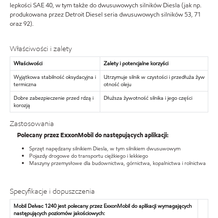
lepkości SAE 40, w tym także do dwusuwowych silników Diesla (jak np.
produkowana przez Detroit Diesel seria dwusuwowych silników 53, 71
oraz 92).
Właściwości i zalety
Właściwości
Zalety i potencjalne korzyści
Wyjątkowa stabilność oksydacyjna i
Utrzymuje silnik w czystości i przedłuża żyw
termiczna
otność oleju
Dobre zabezpieczenie przed rdzą i
Dłuższa żywotność silnika i jego części
korozją
Zastosowania
Polecany przez ExxonMobil do następujących aplikacji:
Sprzęt napędzany silnikiem Diesla, w tym silnikiem dwusuwowym
Pojazdy drogowe do transportu ciężkiego i lekkiego
Maszyny przemysłowe dla budownictwa, górnictwa, kopalnictwa i rolnictwa
Specyfikacje i dopuszczenia
Mobil Delvac 1240 jest polecany przez ExxonMobil do aplikacji wymagających
następujących poziomów jakościowych: