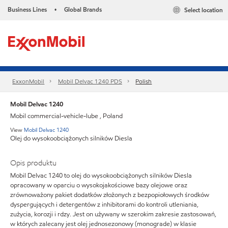
Business Lines
Global Brands
Select location
•
ExxonMobil
Mobil Delvac 1240 PDS
Polish
Mobil Delvac 1240
Mobil commercial-vehicle-lube , Poland
View
Mobil Delvac 1240
Olej do wysokoobciążonych silników Diesla
Opis produktu
Mobil Delvac 1240 to olej do wysokoobciążonych silników Diesla
opracowany w oparciu o wysokojakościowe bazy olejowe oraz
zrównoważony pakiet dodatków złożonych z bezpopiołowych środków
dyspergujących i detergentów z inhibitorami do kontroli utleniania,
zużycia, korozji i rdzy. Jest on używany w szerokim zakresie zastosowań,
w których zalecany jest olej jednosezonowy (monograde) w klasie