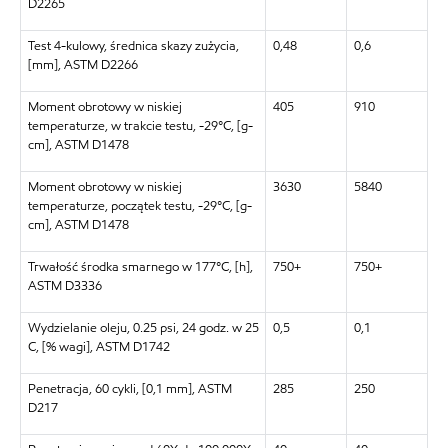
D2265
Test 4-kulowy, średnica skazy zużycia,
0,48
0,6
[mm], ASTM D2266
Moment obrotowy w niskiej
405
910
temperaturze, w trakcie testu, -29°C, [g-
cm], ASTM D1478
Moment obrotowy w niskiej
3630
5840
temperaturze, początek testu, -29°C, [g-
cm], ASTM D1478
Trwałość środka smarnego w 177°C, [h],
750+
750+
ASTM D3336
Wydzielanie oleju, 0.25 psi, 24 godz. w 25
0,5
0,1
C, [% wagi], ASTM D1742
Penetracja, 60 cykli, [0,1 mm], ASTM
285
250
D217