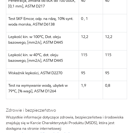
Penetracja, zmiana od 60X do 100 000X,
40
40
[0,1 mm], ASTM D217
Test SKF Emcor, odp. na rdzę, 10% synt.
0 , 1
woda morska, ASTM D6138
Lepkość kin. w 100°C, Dot. oleju
12,2
12,2
bazowego, [mm2/s], ASTM D445
Lepkość kin. w 40°C, dot. oleju
115
115
bazowego, [mm2/s], ASTM D445
Wskaźnik lepkości, ASTM D2270
95
95
Test na wymywanie wodą, ubytek w
1,9
0,8
79°C, [% wagi], ASTM D1264
Zdrowie i bezpieczeństwo
Wszystkie informacje dotyczące zdrowia, bezpieczeństwa i środowiska
znajdują się w Karcie Charakterystyki Produktu (MSDS), która jest
dostępna na stronie internetowej: