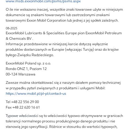
www.msds.exxonmobil.com/psims/psims.aspx
O ile nie wskazano inaczej, wszystkie znaki towarowe użyte w niniejszym
dokumencie są znakami towarowymi lub zastrzeżonymi znakami
towarowymi Exxon Mobil Corporation lub jednej z jej spółek zależnych.
08-2025
ExxonMobil Lubricants & Specialities Europe pion ExxonMobil Petroleum
& Chemicals BV .
Informacje przedstawione w niniejszej karcie dotyczą wyłącznie
produktów dostarczanych w Europie (włączając Turcję) oraz do krajów
byłego Związku Radzieckiego.
ExxonMobil Poland sp. z o.o.
Rondo ONZ 1, Poziom 12
00-124 Warszawa
Zawsze można skontaktować się z naszym działem pomocy technicznej
w przypadku pytań związanych z produktami i usługami Mobil:
https://www.mobil.pl/pl-pl/contact-us
Tel +48 22 556 29 00
Fax +48 22 620 16 61
Typowe właściwości
są to właściwości typowo otrzymywane w granicach
tolerancji normalnego procesu produkcyjnego danego produktu i nie
stanowią jego specyfikacji. Różnice w stosunku do wartości typowych,