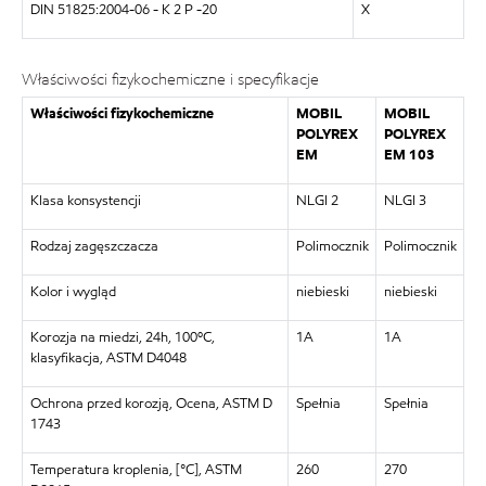
DIN 51825:2004-06 - K 2 P -20
X
Właściwości fizykochemiczne i specyfikacje
Właściwości fizykochemiczne
MOBIL
MOBIL
POLYREX
POLYREX
EM
EM 103
Klasa konsystencji
NLGI 2
NLGI 3
Rodzaj zagęszczacza
Polimocznik
Polimocznik
Kolor i wygląd
niebieski
niebieski
Korozja na miedzi, 24h, 100ºC,
1A
1A
klasyfikacja, ASTM D4048
Ochrona przed korozją, Ocena, ASTM D
Spełnia
Spełnia
1743
Temperatura kroplenia, [°C], ASTM
260
270