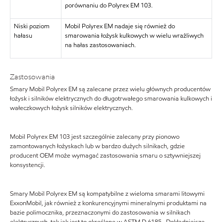
porównaniu do Polyrex EM 103.
Niski poziom
Mobil Polyrex EM nadaje się również do
hałasu
smarowania łożysk kulkowych w wielu wrażliwych
na hałas zastosowaniach.
Zastosowania
Smary Mobil Polyrex EM są zalecane przez wielu głównych producentów
łożysk i silników elektrycznych do długotrwałego smarowania kulkowych i
wałeczkowych łożysk silników elektrycznych.
Mobil Polyrex EM 103 jest szczególnie zalecany przy pionowo
zamontowanych łożyskach lub w bardzo dużych silnikach, gdzie
producent OEM może wymagać zastosowania smaru o sztywniejszej
konsystencji.
Smary Mobil Polyrex EM są kompatybilne z wieloma smarami litowymi
ExxonMobil, jak również z konkurencyjnymi mineralnymi produktami na
bazie polimocznika, przeznaczonymi do zastosowania w silnikach
elektrycznych, tak jak jest to określone w ASTM D 6185. Dokładniejsze