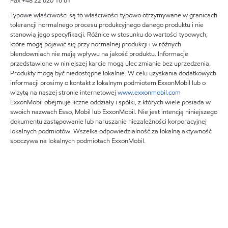
Fax +48 22 620 16 61
Typowe właściwości
są to właściwości typowo otrzymywane w granicach
tolerancji normalnego procesu produkcyjnego danego produktu i nie
stanowią jego specyfikacji. Różnice w stosunku do wartości typowych,
które mogą pojawić się przy normalnej produkcji i w różnych
blendowniach nie mają wpływu na jakość produktu. Informacje
przedstawione w niniejszej karcie mogą ulec zmianie bez uprzedzenia.
Produkty mogą być niedostępne lokalnie. W celu uzyskania dodatkowych
informacji prosimy o kontakt z lokalnym podmiotem ExxonMobil lub o
wizytę na naszej stronie internetowej
www.exxonmobil.com
ExxonMobil obejmuje liczne oddziały i spółki, z których wiele posiada w
swoich nazwach Esso, Mobil lub ExxonMobil. Nie jest intencją niniejszego
dokumentu zastępowanie lub naruszanie niezależności korporacyjnej
lokalnych podmiotów. Wszelka odpowiedzialność za lokalną aktywność
spoczywa na lokalnych podmiotach ExxonMobil.