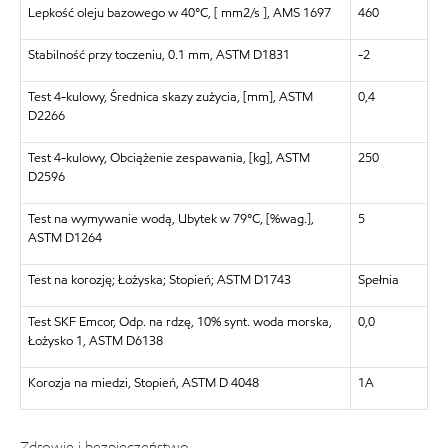
Lepkość oleju bazowego w 40°C, [ mm2/s ], AMS 1697
460
Stabilność przy toczeniu, 0.1 mm, ASTM D1831
-2
Test 4-kulowy, Średnica skazy zużycia, [mm], ASTM
0,4
D2266
Test 4-kulowy, Obciążenie zespawania, [kg], ASTM
250
D2596
Test na wymywanie wodą, Ubytek w 79°C, [%wag.],
5
ASTM D1264
Test na korozję; Łożyska; Stopień; ASTM D1743
Spełnia
Test SKF Emcor, Odp. na rdzę, 10% synt. woda morska,
0,0
Łożysko 1, ASTM D6138
Korozja na miedzi, Stopień, ASTM D 4048
1A
Zdrowie i bezpieczeństwo