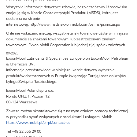
Wszystkie informacje dotyczące zdrowia, bezpieczeństwa i środowiska
znajdują się w Karcie Charakterystyki Produktu (MSDS), która jest
dostępna na stronie
internetowej: http://www.msds.exxonmobil.com/psims/psims.aspx
O ile nie wskazano inaczej, wszystkie znaki towarowe użyte w niniejszym
dokumencie są znakami towarowymi lub zastrzeżonymi znakami
towarowymi Exxon Mobil Corporation lub jednej z jej spółek zależnych.
09-2025
ExxonMobil Lubricants & Specialities Europe pion ExxonMobil Petroleum
& Chemicals BV .
Informacje przedstawione w niniejszej karcie dotyczą wyłącznie
produktów dostarczanych w Europie (włączając Turcję) oraz do krajów
byłego Związku Radzieckiego.
ExxonMobil Poland sp. z o.o.
Rondo ONZ 1, Poziom 12
00-124 Warszawa
Zawsze można skontaktować się z naszym działem pomocy technicznej
w przypadku pytań związanych z produktami i usługami Mobil:
https://www.mobil.pl/pl-pl/contact-us
Tel +48 22 556 29 00