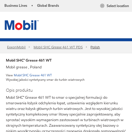
Business Lines
Global Brands
Select location
•
ExxonMobil
Mobil SHC Grease 461 WT​ PDS
Polish
Mobil SHC™ Grease 461 WT
Mobil grease , Poland
View
Mobil SHC Grease 461 WT
Wysokiej jakości syntetyczny smar do turbin wiatrowych
Opis produktu
Mobil SHC™ Grease 461 WT to smar o specjalnej formulacji do
smarowania łożysk odchylenia łopat, ustawienia względem kierunku
wiatru oraz łożysk głównych turbin wiatrowych. Jest to wysokiej jakości
syntetyczny kompleksowy smar litowy specjalnie zaprojektowany, aby
sprostać wysokim wymaganiom zastosowań w turbinach wiatrowych w
skrajnych temperaturach. Zaawansowany syntetyczny olej bazowy o
niskim współczynniku przyczepności zapewnia doskonałą pompowalność