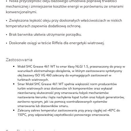
• Niska przyczepność oleju bazowego umożliwia poprawę trwałości
mechanicznej i zmniejszenie kosztów energii w porównaniu ze smarami
konwencjonalnymi.
• Zwiększona lepkość oleju przy doskonałych właściwościach w niskich
temperaturach zapewnia dodatkową ochronę.
• Brak barwnika ułatwia utrzymanie porządku.
• Doskonałe osiągi w teście Riffela dla energetyki wiatrowej.
Zastosowania
Mobil SHC Grease 461 WT to smar klasy NLGI 1.5, przeznaczony do pracy w
warunkach ekstremalnego obciążenia, w którym zastosowano syntetyczny
olej bazowy ISO VG 460 zalecany do wymagających zastosowań w
turbinach wiatrowych.
Smar Mobil SHC Grease 461 WT spełnia większość norm producentów
turbin wiatrowych oraz dostawców ich komponentów oraz wykazał
niezrównaną skuteczność przy smarowaniu łożysk mechanizmów
nastawiania kierunku i kąta nachylenia łopat turbin oraz łożysk generatorów,
zarówno ręcznym, jak i za pomocą scentralizowanych systemów
smarowania lub dozowników smaru.
Zalecany zakres temperatur zastosowania przy pracy ciągłej od -40°C do
150°C, przy odpowiedniej częstotliwości ponownego smarowania.