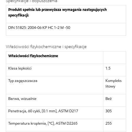
Specyfikacje i dopuszczenia
Produkt spełnia lub przewyższa wymagania następujących
specyfikacji:
DIN 51825: 2004-06 KP HC 1-2 M -50
Właściwości fizykochemiczne i specyfikacje
Właściwości fizykochemiczne
Klasa lepkości
1.5
Typ zagęszczacza
Kompleks
litowy
Barwa, wizualnie
Beż
Penetracja, 60 cykli, [0.1 mm], ASTM D217
305
Temperatura kroplenia, [°C], ASTM D2265
255