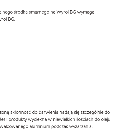
jonalnego środka smarnego na Wyrol BG wymaga
yrol BG.
oną skłonność do barwienia nadają się szczególnie do
i produkty wyciekną w niewielkich ilościach do oleju
u walcowanego aluminium podczas wyżarzania.