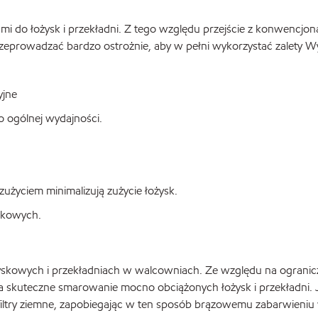
ami do łożysk i przekładni. Z tego względu przejście z konwenc
zeprowadzać bardzo ostrożnie, aby w pełni wykorzystać zalety W
yjne
o ogólnej wydajności.
użyciem minimalizują zużycie łożysk.
łkowych.
yskowych i przekładniach w walcowniach. Ze względu na ogranicz
kuteczne smarowanie mocno obciążonych łożysk i przekładni. Jeśl
 filtry ziemne, zapobiegając w ten sposób brązowemu zabarwieni