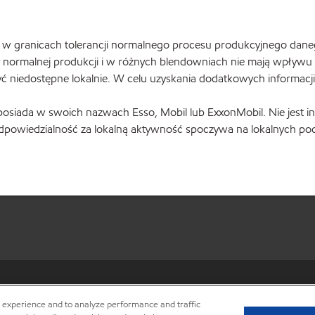
 granicach tolerancji normalnego procesu produkcyjnego danego 
 normalnej produkcji i w różnych blendowniach nie mają wpływu n
ć niedostępne lokalnie. W celu uzyskania dodatkowych informacj
le posiada w swoich nazwach Esso, Mobil lub ExxonMobil. Nie jest 
odpowiedzialność za lokalną aktywność spoczywa na lokalnych p
•
Privacy center (Do not sell o
r experience and to analyze performance and traffic