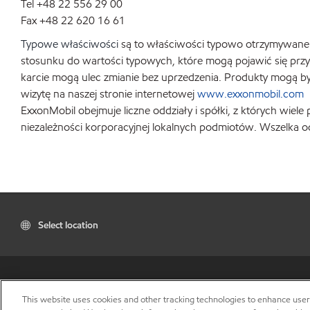
Tel +48 22 556 29 00
Fax +48 22 620 16 61
Typowe właściwości
są to właściwości typowo otrzymywane w
stosunku do wartości typowych, które mogą pojawić się przy
karcie mogą ulec zmianie bez uprzedzenia. Produkty mogą by
wizytę na naszej stronie internetowej
www.exxonmobil.com
ExxonMobil obejmuje liczne oddziały i spółki, z których wie
niezależności korporacyjnej lokalnych podmiotów. Wszelka 
Select location
This website uses cookies and other tracking technologies to enhance use