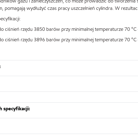
adników gazu i zanieczyszczeń, co może prowadzić do tworzenia 
m, pomagają wydłużyć czas pracy uszczelnień cylindra. W rezultac
cyfikacji:
 do ciśnień rzędu 3850 barów przy minimalnej temperaturze 70 °
 do ciśnień rzędu 3896 barów przy minimalnej temperaturze 70 °
:
 specyfikacji: