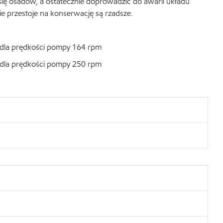
się osadów, a ostatecznie doprowadzić do awarii układu
ie przestoje na konserwację są rzadsze.
C dla prędkości pompy 164 rpm
C dla prędkości pompy 250 rpm