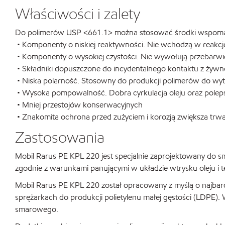
Właściwości i zalety
Do polimerów USP <661.1> można stosować środki wspomagają
• Komponenty o niskiej reaktywności. Nie wchodzą w reakcję
• Komponenty o wysokiej czystości. Nie wywołują przebar
• Składniki dopuszczone do incydentalnego kontaktu z żywn
• Niska polarność. Stosowny do produkcji polimerów do wytwar
• Wysoka pompowalność. Dobra cyrkulacja oleju oraz polep
• Mniej przestojów konserwacyjnych
• Znakomita ochrona przed zużyciem i korozją zwiększa trw
Zastosowania
Mobil Rarus PE KPL 220 jest specjalnie zaprojektowany do
zgodnie z warunkami panującymi w układzie wtrysku oleju i 
Mobil Rarus PE KPL 220 został opracowany z myślą o najbar
sprężarkach do produkcji polietylenu małej gęstości (LDPE).
smarowego.