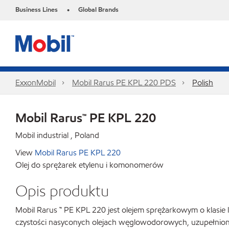
Business Lines
Global Brands
•
ExxonMobil
Mobil Rarus PE KPL 220 PDS
Polish
Mobil Rarus™ PE KPL 220
Mobil industrial , Poland
View
Mobil Rarus PE KPL 220
Olej do sprężarek etylenu i komonomerów
Opis produktu
Mobil Rarus ™ PE KPL 220 jest olejem sprężarkowym o klasi
czystości nasyconych olejach węglowodorowych, uzupełnionyc