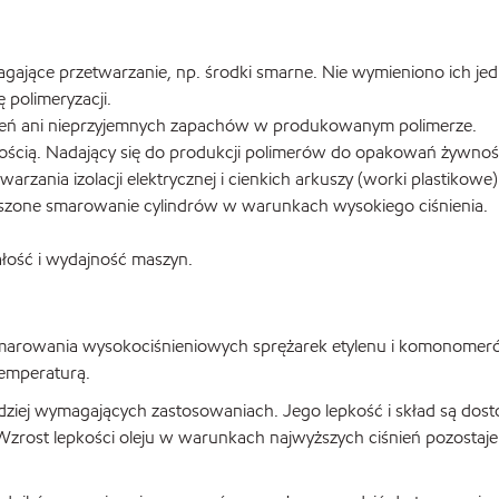
ce przetwarzanie, np. środki smarne. Nie wymieniono ich jedna
 polimeryzacji.
wień ani nieprzyjemnych zapachów w produkowanym polimerze.
ością. Nadający się do produkcji polimerów do opakowań żywnoś
zania izolacji elektrycznej i cienkich arkuszy (worki plastikowe)
szone smarowanie cylindrów w warunkach wysokiego ciśnienia.
ałość i wydajność maszyn.
 smarowania wysokociśnieniowych sprężarek etylenu i komonomer
temperaturą.
dziej wymagających zastosowaniach. Jego lepkość i skład są do
 Wzrost lepkości oleju w warunkach najwyższych ciśnień pozostaje