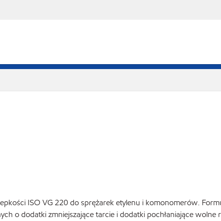
e lepkości ISO VG 220 do sprężarek etylenu i komonomerów. Form
h o dodatki zmniejszające tarcie i dodatki pochłaniające wolne