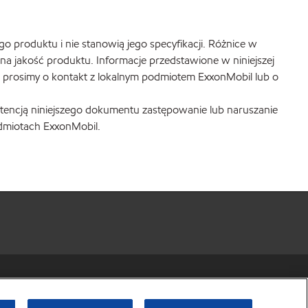
produktu i nie stanowią jego specyfikacji. Różnice w
a jakość produktu. Informacje przedstawione w niniejszej
i prosimy o kontakt z lokalnym podmiotem ExxonMobil lub o
intencją niniejszego dokumentu zastępowanie lub naruszanie
odmiotach ExxonMobil.
r share my personal information)
•
Privacy Policy
•
Terms & Conditions
© Copyright 2003-
2026
Exxon Mobil Corporation. All Rights Reserved.