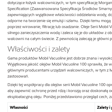
dotyczące łożysk walcowniczych, w tym specyfikację Morga
Specification (Zaawansowana Specyfikacja Środków Smarnych 
zapewniających wyjątkowe właściwości oddzielania wody, dobr
odporne na tworzenie się emulsji i szlamu. Dzięki temu mogą p
poprzez wirowanie, filtrację lub osadzanie. Oleje Serii Mob
silnego zanieczyszczenia wodą i zaleca się je do układów z 
walcowni na całym świecie. Z pewnością zalecają je główn
Właściwości i zalety
Gama produktów Mobil Vacuoline jest dobrze znana i wysoko c
Wyjątkowa jakość olejów Mobil Vacuoline 100 sprawiła, że w
głównymi producentami urządzeń walcowniczych, w tym z Morg
zastosowań.
Dzięki tej współpracy dla olejów serii Mobil Vacuoline 100 
aby zapewnić ochronę przed rdzą i korozją oraz doskonałą 
eksploatacyjną oleju. Poniżej przedstawiono przegląd cech, z
Własności
Zalety i