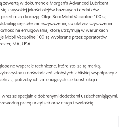
icją zawartą w dokumencie Morgan's Advanced Lubricant
 się z wysokiej jakości olejów bazowych i dodatków
zed rdzą i korozją. Oleje Serii Mobil Vacuoline 100 są
zielają się stałe zanieczyszczenia, co ułatwia czyszczenia
a odporność na emulgowania, którą utrzymują w warunkach
leje Mobil Vacuoline 100 są wybierane przez operatorów
cester, MA, USA.
obalne wsparcie techniczne, które stoi za tą marką.
wykorzystaniu doświadczeń zdobytych z bliskiej współpracy z
ają potrzeby ich zmieniających się konstrukcji i
h wraz ze specjalnie dobranymi dodatkami uszlachetniającymi,
iezawodną pracą urządzeń oraz długa trwałością