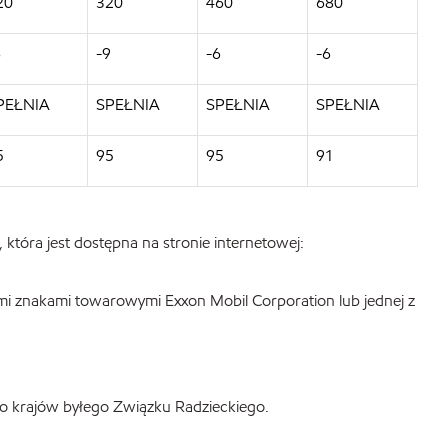
20
320
460
680
6
-9
-6
-6
PEŁNIA
SPEŁNIA
SPEŁNIA
SPEŁNIA
5
95
95
91
która jest dostępna na stronie internetowej:
mi znakami towarowymi Exxon Mobil Corporation lub jednej z
do krajów byłego Związku Radzieckiego.