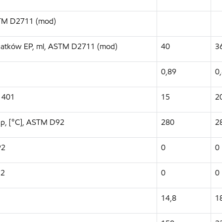
ASTM D2711 (mod)
dodatków EP, ml, ASTM D2711 (mod)
40
3
0,89
0
1401
15
2
up, [°C], ASTM D92
280
2
92
0
0
92
0
0
14,8
1