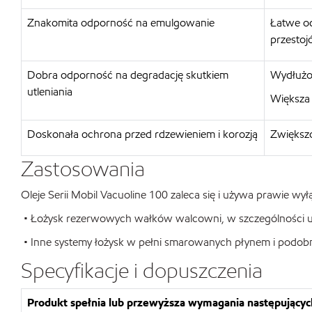
Znakomita odporność na emulgowanie
Łatwe od
przesto
Dobra odporność na degradację skutkiem
Wydłużon
utleniania
Większa 
Doskonała ochrona przed rdzewieniem i korozją
Zwiększo
Zastosowania
Oleje Serii Mobil Vacuoline 100 zaleca się i używa prawie wy
• Łożysk rezerwowych wałków walcowni, w szczególności ukł
• Inne systemy łożysk w pełni smarowanych płynem i podobne
Specyfikacje i dopuszczenia
Produkt spełnia lub przewyższa wymagania następujących