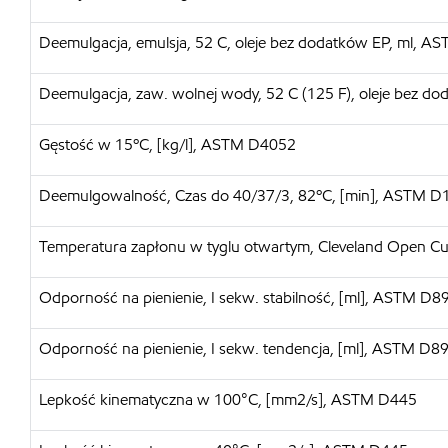
Deemulgacja, emulsja, 52 C, oleje bez dodatków EP, ml, 
Deemulgacja, zaw. wolnej wody, 52 C (125 F), oleje bez 
Gęstość w 15ºC, [kg/l], ASTM D4052
Deemulgowalność, Czas do 40/37/3, 82ºC, [min], ASTM D
Temperatura zapłonu w tyglu otwartym, Cleveland Open C
Odporność na pienienie, I sekw. stabilność, [ml], ASTM D8
Odporność na pienienie, I sekw. tendencja, [ml], ASTM D8
Lepkość kinematyczna w 100°C, [mm2/s], ASTM D445