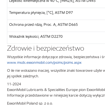
Lepkość kinematyczna w 40°C, [mm2/s], ASTM D445
Temperatura płynięcia, [°C], ASTM D97
Ochrona przed rdzą, Proc. A, ASTM D665
Wskaźnik lepkości, ASTM D2270
Zdrowie i bezpieczeństwo
Wszystkie informacje dotyczące zdrowia, bezpieczeństwa i śr
www.msds.exxonmobil.com/psims/psims.aspx
O ile nie wskazano inaczej, wszystkie znaki towarowe użyte
jej spółek zależnych.
11-2024
ExxonMobil Lubricants & Specialities Europe pion ExxonMobi
Informacje przedstawione w niniejszej karcie dotyczą wyłąc
ExxonMobil Poland sp. z o.o.