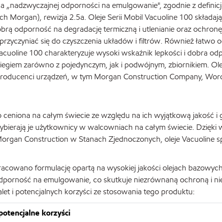
na „nadzwyczajnej odporności na emulgowanie", zgodnie z defin
Morgan), rewizja 2.5a. Oleje Serii Mobil Vacuoline 100 składają
ą odporność na degradację termiczną i utlenianie oraz ochronę pr
rzyczyniać się do czyszczenia układów i filtrów. Również łatwo odd
il Vacuoline 100 charakteryzuje wysoki wskaźnik lepkości i dobr
obiegiem zarówno z pojedynczym, jak i podwójnym, zbiornikiem. O
i producenci urządzeń, w tym Morgan Construction Company, Wor
eniona na całym świecie ze względu na ich wyjątkową jakość i gl
ybierają je użytkownicy w walcowniach na całym świecie. Dzięki 
an Construction w Stanach Zjednoczonych, oleje Vacuoline spełni
opracowano formulację opartą na wysokiej jakości olejach bazowyc
odporność na emulgowanie, co skutkuje niezrównaną ochroną i n
alet i potencjalnych korzyści ze stosowania tego produktu:
 potencjalne korzyści