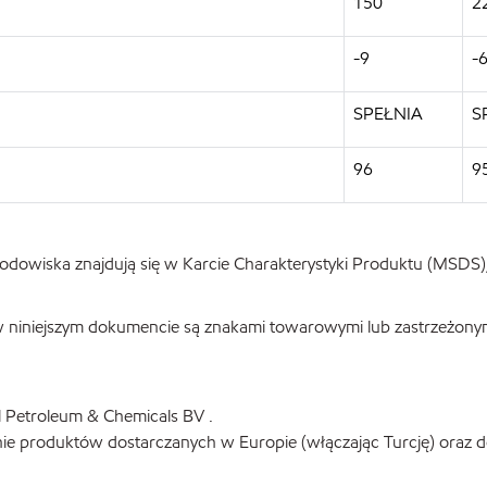
150
2
-9
-
SPEŁNIA
S
96
9
odowiska znajdują się w Karcie Charakterystyki Produktu (MSDS), 
 w niniejszym dokumencie są znakami towarowymi lub zastrzeżony
l Petroleum & Chemicals BV .
znie produktów dostarczanych w Europie (włączając Turcję) oraz 