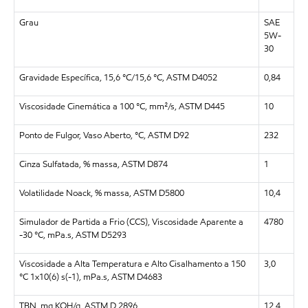
Grau
SAE
5W-
30
Gravidade Específica, 15,6 °C/15,6 °C, ASTM D4052
0,84
Viscosidade Cinemática a 100 °C, mm²/s, ASTM D445
10
Ponto de Fulgor, Vaso Aberto, °C, ASTM D92
232
Cinza Sulfatada, % massa, ASTM D874
1
Volatilidade Noack, % massa, ASTM D5800
10,4
Simulador de Partida a Frio (CCS), Viscosidade Aparente a
4780
-30 °C, mPa.s, ASTM D5293
Viscosidade a Alta Temperatura e Alto Cisalhamento a 150
3,0
°C 1x10(6) s(-1), mPa.s, ASTM D4683
TBN, mg KOH/g, ASTM D 2896
12,4