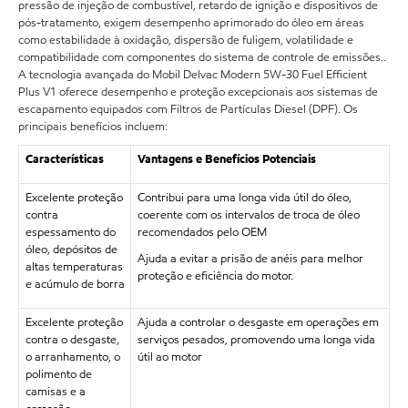
pressão de injeção de combustível, retardo de ignição e dispositivos de
pós-tratamento, exigem desempenho aprimorado do óleo em áreas
como estabilidade à oxidação, dispersão de fuligem, volatilidade e
compatibilidade com componentes do sistema de controle de emissões..
A tecnologia avançada do Mobil Delvac Modern 5W-30 Fuel Efficient
Plus V1 oferece desempenho e proteção excepcionais aos sistemas de
escapamento equipados com Filtros de Partículas Diesel (DPF). Os
principais benefícios incluem:
Características
Vantagens e Benefícios Potenciais
Excelente proteção
Contribui para uma longa vida útil do óleo,
contra
coerente com os intervalos de troca de óleo
espessamento do
recomendados pelo OEM
óleo, depósitos de
Ajuda a evitar a prisão de anéis para melhor
altas temperaturas
proteção e eficiência do motor.
e acúmulo de borra
Excelente proteção
Ajuda a controlar o desgaste em operações em
contra o desgaste,
serviços pesados, promovendo uma longa vida
o arranhamento, o
útil ao motor
polimento de
camisas e a