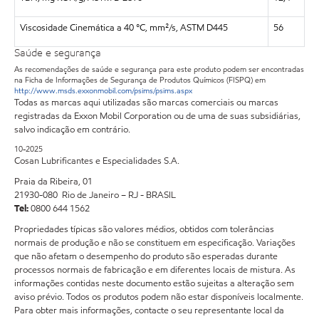
Viscosidade Cinemática a 40 °C, mm²/s, ASTM D445
56
Saúde e segurança
As recomendações de saúde e segurança para este produto podem ser encontradas
na Ficha de Informações de Segurança de Produtos Químicos (FISPQ) em
http://www.msds.exxonmobil.com/psims/psims.aspx
Todas as marcas aqui utilizadas são marcas comerciais ou marcas
registradas da Exxon Mobil Corporation ou de uma de suas subsidiárias,
salvo indicação em contrário.
10-2025
Cosan Lubrificantes e Especialidades S.A.
Praia da Ribeira, 01
21930-080 Rio de Janeiro – RJ - BRASIL
Tel:
0800 644 1562
Propriedades típicas são valores médios, obtidos com tolerâncias
normais de produção e não se constituem em especificação. Variações
que não afetam o desempenho do produto são esperadas durante
processos normais de fabricação e em diferentes locais de mistura. As
informações contidas neste documento estão sujeitas a alteração sem
aviso prévio. Todos os produtos podem não estar disponíveis localmente.
Para obter mais informações, contacte o seu representante local da