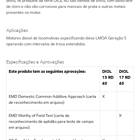
disso, os produtos da série DIOL RD são isentos de zinco, com baixo teor
de cloro e não são corrosivos para mancais de prata e outros metais
presentes no motor.
Aplicações
Motores diesel de locomotivas especificando óleos LMOA Geração 5
operando com intervalos de troca estendidos.
Especificações e Aprovações
Este produto tem as seguintes aprovações:
DIOL
DIOL
13 RD
17 RD
40
40
EMD Domestic Common Additive Approach (carta
X
de reconhecimento em arquivo)
EMD Worthy of Field Test (carta de
X
reconhecimento de aptidão para teste de campo
em arquivo)