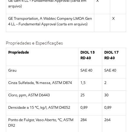
GE Gen 4 LL - Fundamental Approval (carta em
X
arquivo)
GE Transportation, A Wabtec Company LMOA Gen
X
4 LL - Fundamental Approval (carta em arquivo)
Propriedades e Especificações
Propriedade
DIOL 13
DIOL 17
RD 40
RD 40
Grau
SAE 40
SAE 40
Cinza Sulfatada, % massa, ASTM D874
1,5
2
Cloro, ppm, ASTM D6443
25
30
Densidade a 15 °C, kg/l, ASTM D4052
0,89
0,89
Ponto de Fulgor, Vaso Aberto, °C, ASTM
284
264
D92