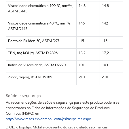
Viscosidade cinemática a 100 °C, mm²/s,
14,8
14,8
ASTM D445
Viscosidade cinemática a 40 °C, mm²/s,
146
142
ASTM D445
Ponto de Fluidez, °C, ASTM D97
-15
-15
TBN, mg KOH/g, ASTM D 2896
13,2
17,2
Índice de Viscosidade, ASTM D2270
101
103
Zinco, mg/kg, ASTM D5185
<10
<10
Saúde e segurança
As recomendações de saúde e segurança para este produto podem ser
encontradas na Ficha de Informações de Segurança de Produtos
Químicos (FISPQ) em
http://www.msds.exxonmobil.com/psims/psims.aspx
DIOL, o logotipo Mobil e o desenho do cavalo alado são marcas