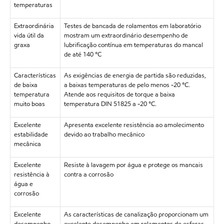
temperaturas
Extraordinária
Testes de bancada de rolamentos em laboratório
vida útil da
mostram um extraordinário desempenho de
graxa
lubrificação contínua em temperaturas do mancal
de até 140 °C
Características
As exigências de energia de partida são reduzidas,
de baixa
a baixas temperaturas de pelo menos -20 °C.
temperatura
Atende aos requisitos de torque a baixa
muito boas
temperatura DIN 51825 a -20 °C.
Excelente
Apresenta excelente resistência ao amolecimento
estabilidade
devido ao trabalho mecânico
mecânica
Excelente
Resiste à lavagem por água e protege os mancais
resistência à
contra a corrosão
água e
corrosão
Excelente
As características de canalização proporcionam um