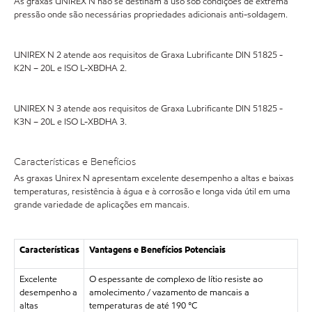
As graxas UNIREX N não se destinam a uso sob condições de extrema
pressão onde são necessárias propriedades adicionais anti-soldagem.
UNIREX N 2 atende aos requisitos de Graxa Lubrificante DIN 51825 -
K2N – 20L e ISO L-XBDHA 2.
UNIREX N 3 atende aos requisitos de Graxa Lubrificante DIN 51825 -
K3N – 20L e ISO L-XBDHA 3.
Características e Benefícios
As graxas Unirex N apresentam excelente desempenho a altas e baixas
temperaturas, resistência à água e à corrosão e longa vida útil em uma
grande variedade de aplicações em mancais.
Características
Vantagens e Benefícios Potenciais
Excelente
O espessante de complexo de lítio resiste ao
desempenho a
amolecimento / vazamento de mancais a
altas
temperaturas de até 190 °C