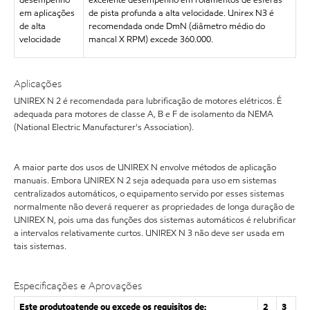
desempenho
excelente desempenho em rolamentos de esferas
em aplicações
de pista profunda a alta velocidade. Unirex N3 é
de alta
recomendada onde DmN (diâmetro médio do
velocidade
mancal X RPM) excede 360.000.
Aplicações
UNIREX N 2 é recomendada para lubrificação de motores elétricos. É
adequada para motores de classe A, B e F de isolamento da NEMA
(National Electric Manufacturer's Association).
A maior parte dos usos de UNIREX N envolve métodos de aplicação
manuais. Embora UNIREX N 2 seja adequada para uso em sistemas
centralizados automáticos, o equipamento servido por esses sistemas
normalmente não deverá requerer as propriedades de longa duração de
UNIREX N, pois uma das funções dos sistemas automáticos é relubrificar
a intervalos relativamente curtos. UNIREX N 3 não deve ser usada em
tais sistemas.
Especificações e Aprovações
Este produtoatende ou excede os requisitos de:
2
3