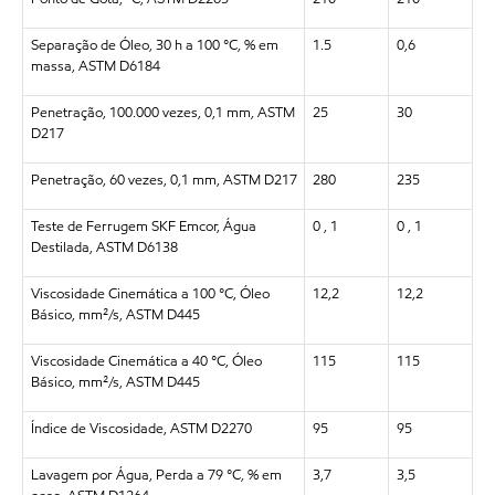
Separação de Óleo, 30 h a 100 °C, % em
1.5
0,6
massa, ASTM D6184
Penetração, 100.000 vezes, 0,1 mm, ASTM
25
30
D217
Penetração, 60 vezes, 0,1 mm, ASTM D217
280
235
Teste de Ferrugem SKF Emcor, Água
0 , 1
0 , 1
Destilada, ASTM D6138
Viscosidade Cinemática a 100 °C, Óleo
12,2
12,2
Básico, mm²/s, ASTM D445
Viscosidade Cinemática a 40 °C, Óleo
115
115
Básico, mm²/s, ASTM D445
Índice de Viscosidade, ASTM D2270
95
95
Lavagem por Água, Perda a 79 °C, % em
3,7
3,5