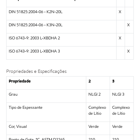
DIN 51825:2004-06 - K2N-20L
X
DIN 51825:2004-06 - K3N-20L
X
ISO 6743-9: 2003 L-XBDHA 2
X
ISO 6743-9: 2003 L-XBDHA 3
X
Propriedades e Especificações
Propriedade
2
3
Grau
NLGI 2
NLGI 3
Tipo de Espessante
Complexo
Complexo
de Lítio
de Lítio
Cor, Visual
Verde
Verde
Ponto de Gota, °C, ASTM D2265
210
210