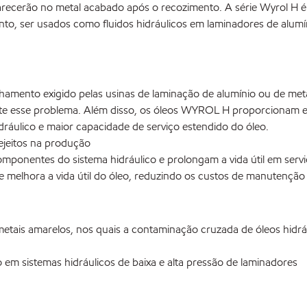
recerão no metal acabado após o recozimento. A série Wyrol H é u
tanto, ser usados como fluidos hidráulicos em laminadores de alum
ento exigido pelas usinas de laminação de alumínio ou de meta
e esse problema. Além disso, os óleos WYROL H proporcionam exc
dráulico e maior capacidade de serviço estendido do óleo.
ejeitos na produção
mponentes do sistema hidráulico e prolongam a vida útil em serv
 e melhora a vida útil do óleo, reduzindo os custos de manutenção
tais amarelos, nos quais a contaminação cruzada de óleos hidrá
em sistemas hidráulicos de baixa e alta pressão de laminadores