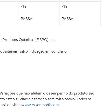
-18
-18
PASSA
PASSA
de Produtos Químicos (FISPQ) em
bsidiárias, salvo indicação em contrário.
o. Variações que não afetam o desempenho do produto são
o estão sujeitas a alteração sem aviso prévio. Todos os
bil ou visite
www.exxonmobil.com