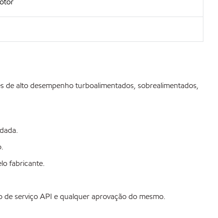
otor
es de alto desempenho turboalimentados, sobrealimentados,
ndada.
o.
o fabricante.
ão de serviço API e qualquer aprovação do mesmo.