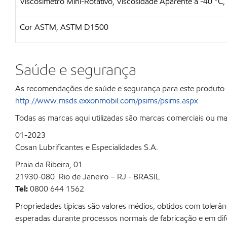
Viscosímetro Mini-Rotativo, Viscosidade Aparente a -40 °
Cor ASTM, ASTM D1500
Saúde e segurança
As recomendações de saúde e segurança para este produto
http://www.msds.exxonmobil.com/psims/psims.aspx
Todas as marcas aqui utilizadas são marcas comerciais ou ma
01-2023
Cosan Lubrificantes e Especialidades S.A.
Praia da Ribeira, 01
21930-080 Rio de Janeiro – RJ - BRASIL
Tel:
0800 644 1562
Propriedades típicas são valores médios, obtidos com toler
esperadas durante processos normais de fabricação e em dife