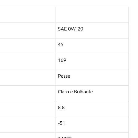
SAE 0W-20
45
169
Passa
Claro e Brilhante
8,8
-51