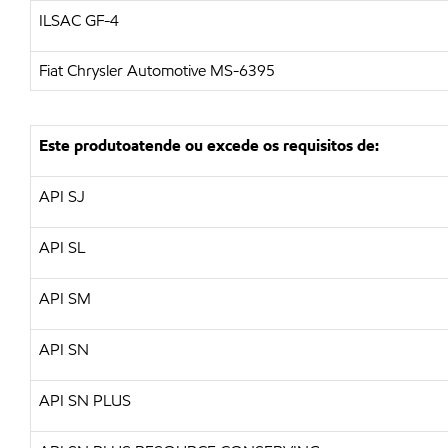
ILSAC GF-4
Fiat Chrysler Automotive MS-6395
Este produtoatende ou excede os requisitos de:
API SJ
API SL
API SM
API SN
API SN PLUS