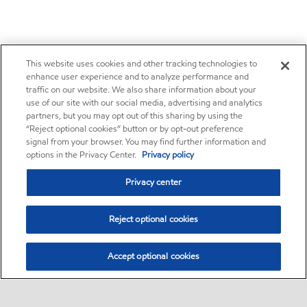
This website uses cookies and other tracking technologies to
enhance user experience and to analyze performance and
traffic on our website. We also share information about your
use of our site with our social media, advertising and analytics
partners, but you may opt out of this sharing by using the
“Reject optional cookies” button or by opt-out preference
signal from your browser. You may find further information and
options in the Privacy Center.
Privacy policy
Privacy center
Reject optional cookies
Accept optional cookies