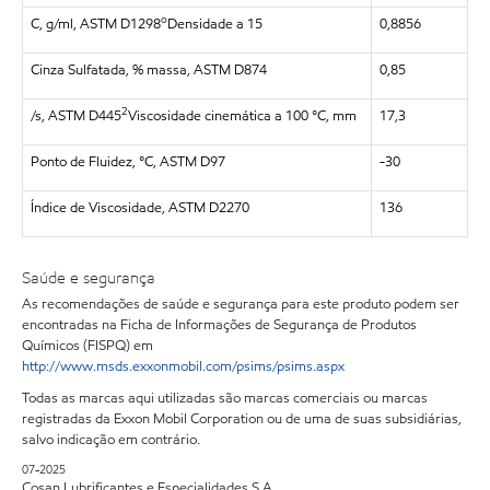
o
C, g/ml, ASTM D1298
Densidade a 15
0,8856
Cinza Sulfatada, % massa, ASTM D874
0,85
2
/s, ASTM D445
Viscosidade cinemática a 100 °C, mm
17,3
Ponto de Fluidez, °C, ASTM D97
-30
Índice de Viscosidade, ASTM D2270
136
Saúde e segurança
As recomendações de saúde e segurança para este produto podem ser
encontradas na Ficha de Informações de Segurança de Produtos
Químicos (FISPQ) em
http://www.msds.exxonmobil.com/psims/psims.aspx
Todas as marcas aqui utilizadas são marcas comerciais ou marcas
registradas da Exxon Mobil Corporation ou de uma de suas subsidiárias,
salvo indicação em contrário.
07-2025
Cosan Lubrificantes e Especialidades S.A.