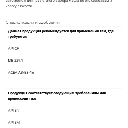
автомобиля для правильного выбора масла по его свойствам и
классу вязкости.
Спецификации и одобрения
Данная продукция рекомендуется для применения там, где
требуются:
API CF
MB 229.1
ACEA A3/B3-16
Продукция соответствует следующим требованиям или
превосходит их:
API SN
API SM