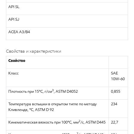
API SL
API SJ
ACEA A3/B4
Свойства и характеристики
Свойство
Класс
SAE
10W-60
3
Плотность при 15°C, г/см
, ASTM D4052
0,855
Температура вспышки в открытом тигле по методу
234
Кливленда, °C, ASTM D 92
2
Кинематическая вязкость при 100°C, мм
/с, ASTM D445
22,7
2