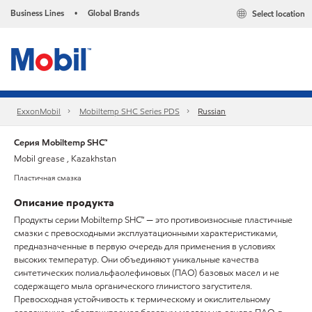
Business Lines
Global Brands
Select location
•
ExxonMobil
Mobiltemp SHC Series PDS
Russian
Серия Mobiltemp SHC™
Mobil grease , Kazakhstan
Пластичная смазка
Описание продукта
Продукты серии Mobiltemp SHC™ — это противоизносные пластичные
смазки с превосходными эксплуатационными характеристиками,
предназначенные в первую очередь для применения в условиях
высоких температур. Они объединяют уникальные качества
синтетических полиальфаолефиновых (ПАО) базовых масел и не
содержащего мыла органического глинистого загустителя.
Превосходная устойчивость к термическому и окислительному