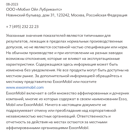
08-2023
ООО «Мобил Ойл Лубрикантс»
Новинский бульвар, дом 31, 123242, Москва, Российская Федерация
+ 7 (495) 232 22 23
Указанные значения показателей являются типичными для
результатов, лежащих в пределах нормальных производственных
допусков, но не являются составной частью спецификации или норм.
На обычном производстве и при изготовлении на разных заводах
возможны отклонения, которые не влияют на эксплуатационные
характеристики. Содержащаяся здесь информация может быть
изменена без уведомления. Не все продукты могут быть доступны на
местном рынке. За дополнительной информацией обращайтесь к
местному представителю ExxonMobil или посетите
www.exxonmobil.com
ExxonMobil включает в себя множество аффилированных и дочерних
компаний, многие из которых содержат в своем наименовании Esso,
Mobil или ExxonMobil. Ничего в настоящем документе не
подразумевает отмену или преобладания над корпоративной
независимостью местных организаций. Ответственность и
отчетность за действия на местах остаются за местными
аффилированными организациями ExxonMobil.