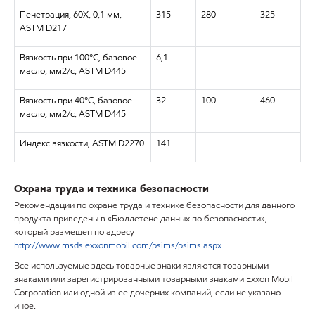
Пенетрация, 60Х, 0,1 мм,
315
280
325
ASTM D217
Вязкость при 100°C, базовое
6,1
масло, мм2/с, ASTM D445
Вязкость при 40°C, базовое
32
100
460
масло, мм2/с, ASTM D445
Индекс вязкости, ASTM D2270
141
Охрана труда и техника безопасности
Рекомендации по охране труда и технике безопасности для данного
продукта приведены в «Бюллетене данных по безопасности»,
который размещен по адресу
http://www.msds.exxonmobil.com/psims/psims.aspx
Все используемые здесь товарные знаки являются товарными
знаками или зарегистрированными товарными знаками Exxon Mobil
Corporation или одной из ее дочерних компаний, если не указано
иное.