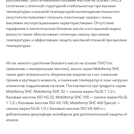
разложению, обеспечиваемая базовым маслом на основе ПАО, в
сочетании с отличной структурной стабильностью при высоких
температурах и высокой температурой каплепадения глинистого
загустителя позволяют получить пластичные смазки с очень
высокими эксплуатационными характеристиками. Отсутствие
парафинов в синтетическом базовом масле и его высокий индекс
вязкости также обеспечивают отличную смазку при низких
температурах и эффективную защиту масляной пленкой при высоких
температурах.
Из-за низкого сцепления базового масла на основе ПАО (по
сравнению с минеральным маслом), масла серии Mobiltemp SHC
также дает возможность сбережения энергии за счет снижения
трения и крутящего момента, и снижения температур в зоне нагрузки
элементов подшипников качения. Поставляются три продукта серии
Mobiltemp SHC: Mobiltemp SHC 32 — смазка марки NLGI 1 1/2 с
базовым маслом ISO VG 32; Mobiltemp SHC 100 — смазка марки NLGI
1 1/2 с базовым маслом ISO VG 100; Mobiltemp SHC 460 Special —
смазка марки NLGI 1/2 с базовым маслом ISO VG 460 и с
добавлением дисульфида молибдена для дополнительной защиты от
износа.