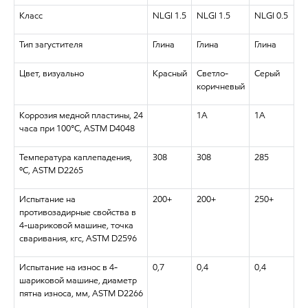
Класс
NLGI 1.5
NLGI 1.5
NLGI 0.5
Тип загустителя
Глина
Глина
Глина
Цвет, визуально
Красный
Светло-
Серый
коричневый
Коррозия медной пластины, 24
1A
1A
часа при 100°С, ASTM D4048
Температура каплепадения,
308
308
285
ºC, ASTM D2265
Испытание на
200+
200+
250+
противозадирные свойства в
4-шариковой машине, точка
сваривания, кгс, ASTM D2596
Испытание на износ в 4-
0,7
0,4
0,4
шариковой машине, диаметр
пятна износа, мм, ASTM D2266