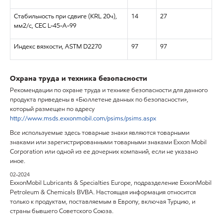
Стабильность при сдвиге (KRL 20ч),
14
27
мм2/с, CEC L-45-A-99
Индекс вязкости, ASTM D2270
97
97
Охрана труда и техника безопасности
Рекомендации по охране труда и технике безопасности для данного
продукта приведены в «Бюллетене данных по безопасности»,
который размещен по адресу
http://www.msds.exxonmobil.com/psims/psims.aspx
Все используемые здесь товарные знаки являются товарными
знаками или зарегистрированными товарными знаками Exxon Mobil
Corporation или одной из ее дочерних компаний, если не указано
иное.
02-2024
ExxonMobil Lubricants & Specialties Europe, подразделение ExxonMobil
Petroleum & Chemicals BVBA. Настоящая информация относится
только к продуктам, поставляемым в Европу, включая Турцию, и
страны бывшего Советского Союза.