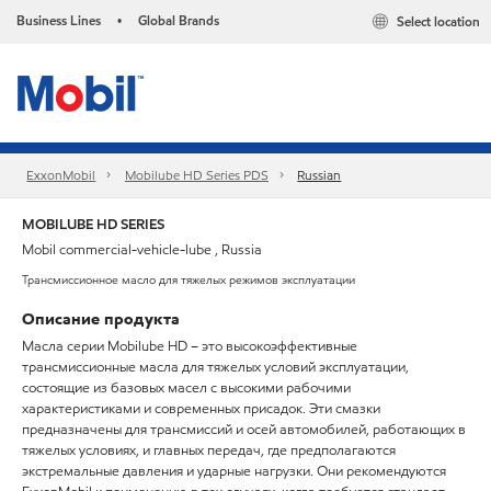
Business Lines
Global Brands
Select location
•
ExxonMobil
Mobilube HD Series PDS
Russian
MOBILUBE HD SERIES
Mobil commercial-vehicle-lube , Russia
Трансмиссионное масло для тяжелых режимов эксплуатации
Описание продукта
Масла серии Mobilube HD – это высокоэффективные
трансмиссионные масла для тяжелых условий эксплуатации,
состоящие из базовых масел с высокими рабочими
характеристиками и современных присадок. Эти смазки
предназначены для трансмиссий и осей автомобилей, работающих в
тяжелых условиях, и главных передач, где предполагаются
экстремальные давления и ударные нагрузки. Они рекомендуются