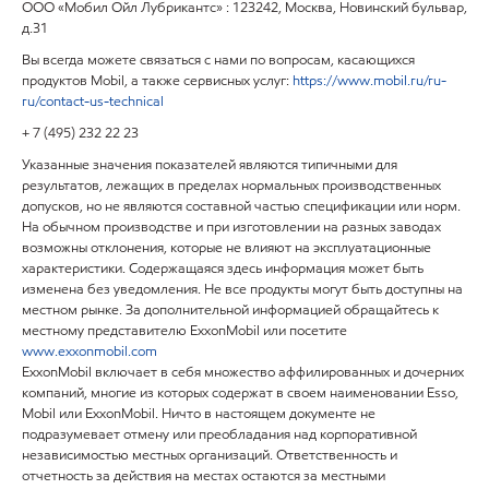
ООО «Мобил Ойл Лубрикантс» : 123242, Москва, Новинский бульвар,
д.31
Вы всегда можете связаться с нами по вопросам, касающихся
продуктов
Mobil
, а также сервисных услуг:
https
://
www
.
mobil
.
ru
/
ru
-
ru
/
contact
-
us
-
technical
+ 7 (495) 232 22 23
Указанные значения показателей являются типичными для
результатов, лежащих в пределах нормальных производственных
допусков, но не являются составной частью спецификации или норм.
На обычном производстве и при изготовлении на разных заводах
возможны отклонения, которые не влияют на эксплуатационные
характеристики. Содержащаяся здесь информация может быть
изменена без уведомления. Не все продукты могут быть доступны на
местном рынке. За дополнительной информацией обращайтесь к
местному представителю ExxonMobil или посетите
www.exxonmobil.com
ExxonMobil включает в себя множество аффилированных и дочерних
компаний, многие из которых содержат в своем наименовании Esso,
Mobil или ExxonMobil. Ничто в настоящем документе не
подразумевает отмену или преобладания над корпоративной
независимостью местных организаций. Ответственность и
отчетность за действия на местах остаются за местными