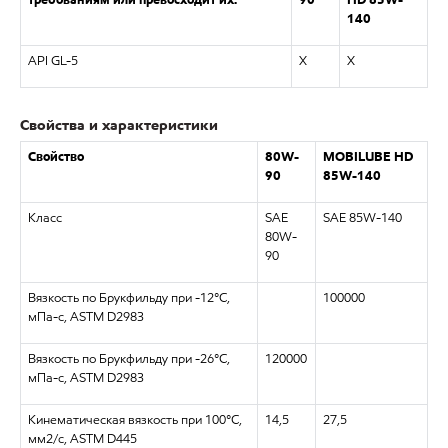
требованиям или превосходит их:
90
HD 85W-
140
API GL-5
X
X
Свойства и характеристики
Свойство
80W-
MOBILUBE HD
90
85W-140
Класс
SAE
SAE 85W-140
80W-
90
Вязкость по Брукфильду при -12°C,
100000
мПа-с, ASTM D2983
Вязкость по Брукфильду при -26°C,
120000
мПа-с, ASTM D2983
Кинематическая вязкость при 100°C,
14,5
27,5
мм2/с, ASTM D445