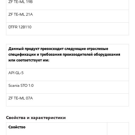
ZF TE-ML 19B
ZF TE-ML 21A
DTFR 12B110
Данный продукт превосходит следующие отраслевые
спецификации и требования производителей оборудования
или соответствует им:
API GL-5
Scania STO 1:0
ZF TE-ML 07A
Свойства и характеристики
Свойство