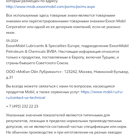
который размещен по адресу
http://www.msds.exxonmobil.com/psims/psims.aspx
Все используемые здесь товарные знаки являются товарными
знаками или зарегистрированными товарными знаками Exxon Mobil
Corporation или одной из ее дочерних компаний, если не указано
иное.
09-2024
ExxonMobil Lubricants & Specialties Europe, подразделение ExxonMobil
Petroleum & Chemicals BVBA. Настоящая информация относится
только к продуктам, поставляемым в Европу, включая Турцию, и
страны бывшего Советского Союза.
ООО «Мобил Ойл Лубрикантс» : 123242, Москва, Новинский бульвар,
д.31
Вы всегда можете связаться с нами по вопросам, касающихся
продуктов
Mobil
, а также сервисных услуг:
https
://
www
.
mobil
.
ru
/
ru
-
ru
/
contact
-
us
-
technical
+ 7 (495) 232 22 23
Указанные значения показателей являются типичными для
результатов, лежащих в пределах нормальных производственных
допусков, но не являются составной частью спецификации или норм.
На обычном производстве и при изготовлении на разных заводах