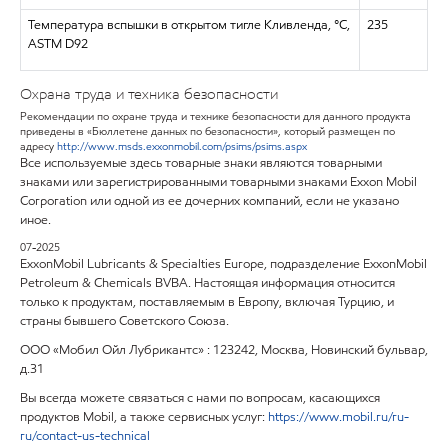
Температура вспышки в открытом тигле Кливленда, °C,
235
ASTM D92
Охрана труда и техника безопасности
Рекомендации по охране труда и технике безопасности для данного продукта
приведены в «Бюллетене данных по безопасности», который размещен по
адресу
http://www.msds.exxonmobil.com/psims/psims.aspx
Все используемые здесь товарные знаки являются товарными
знаками или зарегистрированными товарными знаками Exxon Mobil
Corporation или одной из ее дочерних компаний, если не указано
иное.
07-2025
ExxonMobil Lubricants & Specialties Europe, подразделение ExxonMobil
Petroleum & Chemicals BVBA. Настоящая информация относится
только к продуктам, поставляемым в Европу, включая Турцию, и
страны бывшего Советского Союза.
ООО «Мобил Ойл Лубрикантс» : 123242, Москва, Новинский бульвар,
д.31
Вы всегда можете связаться с нами по вопросам, касающихся
продуктов
Mobil
, а также сервисных услуг:
https
://
www
.
mobil
.
ru
/
ru
-
ru
/
contact
-
us
-
technical