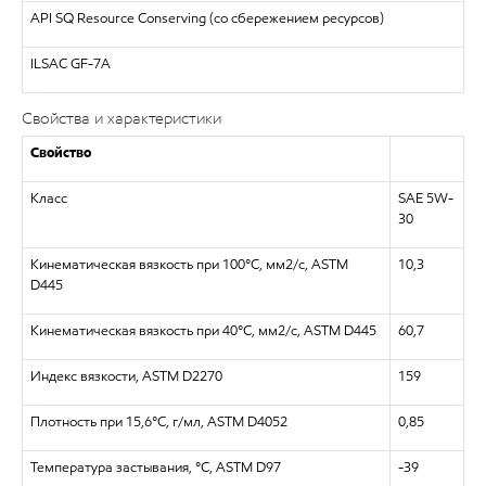
API SQ Resource Conserving (со сбережением ресурсов)
ILSAC GF-7A
Свойства и характеристики
Свойство
Класс
SAE 5W-
30
Кинематическая вязкость при 100°C, мм2/с, ASTM
10,3
D445
Кинематическая вязкость при 40°C, мм2/с, ASTM D445
60,7
Индекс вязкости, ASTM D2270
159
Плотность при 15,6°C, г/мл, ASTM D4052
0,85
Температура застывания, °C, ASTM D97
-39