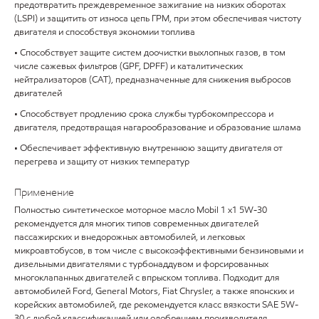
предотвратить преждевременное зажигание на низких оборотах
(LSPI) и защитить от износа цепь ГРМ, при этом обеспечивая чистоту
двигателя и способствуя экономии топлива
• Способствует защите систем доочистки выхлопных газов, в том
числе сажевых фильтров (GPF, DPFF) и каталитических
нейтрализаторов (CAT), предназначенные для снижения выбросов
двигателей
• Способствует продлению срока службы турбокомпрессора и
двигателя, предотвращая нагарообразование и образование шлама
• Обеспечивает эффективную внутреннюю защиту двигателя от
перегрева и защиту от низких температур
Применение
Полностью синтетическое моторное масло Mobil 1 x1 5W-30
рекомендуется для многих типов современных двигателей
пассажирских и внедорожных автомобилей, и легковых
микроавтобусов, в том числе с высокоэффективными бензиновыми и
дизельными двигателями с турбонаддувом и форсированных
многоклапанных двигателей с впрыском топлива. Подходит для
автомобилей Ford, General Motors, Fiat Chrysler, а также японских и
корейских автомобилей, где рекомендуется класс вязкости SAE 5W-
30 с любой классификацией или одобрением производителя.