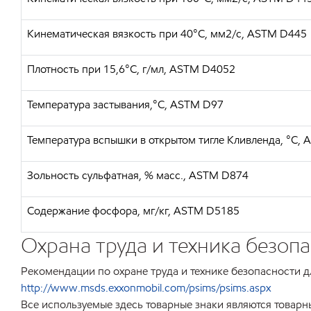
Кинематическая вязкость при 40°C, мм2/с, ASTM D445
Плотность при 15,6°C, г/мл, ASTM D4052
Температура застывания,°C, ASTM D97
Температура вспышки в открытом тигле Кливленда, °C, 
Зольность сульфатная, % масс., ASTM D874
Содержание фосфора, мг/кг, ASTM D5185
Охрана труда и техника безоп
Рекомендации по охране труда и технике безопасности д
http://www.msds.exxonmobil.com/psims/psims.aspx
Все используемые здесь товарные знаки являются товарн