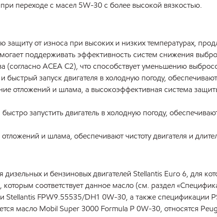
 при переходе с масел 5W-30 с более высокой вязкостью.
ю защиту от износа при высоких и низких температурах, прод
могает поддерживать эффективность систем снижения выбросо
ва (согласно ACEA C2), что способствует уменьшению выбросо
 быстрый запуск двигателя в холодную погоду, обеспечивают
ие отложений и шлама, а высокоэффективная система защит
быстро запустить двигатель в холодную погоду, обеспечиваю
тложений и шлама, обеспечивают чистоту двигателя и длител
 дизельных и бензиновых двигателей Stellantis Euro 6, для к
которым соответствует данное масло (см. раздел «Специфика
и Stellantis FPW9.55535/DH1 0W-30, а также спецификации P
ется масло Mobil Super 3000 Formula P 0W-30, относятся Peugeot