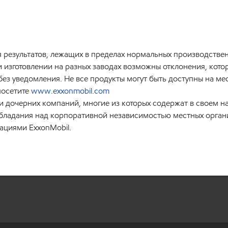
 результатов, лежащих в пределах нормальных производствен
изготовлении на разных заводах возможны отклонения, котор
ез уведомления. Не все продукты могут быть доступны на м
посетите
www.exxonmobil.com
 дочерних компаний, многие из которых содержат в своем наи
бладания над корпоративной независимостью местных организ
ациями ExxonMobil.