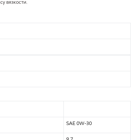
су вязкости.
SAE 0W-30
9,7