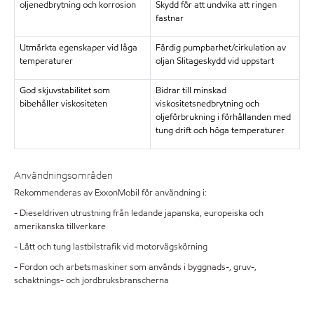
oljenedbrytning och korrosion
Skydd för att undvika att ringen
fastnar
Utmärkta egenskaper vid låga
Färdig pumpbarhet/cirkulation av
temperaturer
oljan Slitageskydd vid uppstart
God skjuvstabilitet som
Bidrar till minskad
bibehåller viskositeten
viskositetsnedbrytning och
oljeförbrukning i förhållanden med
tung drift och höga temperaturer
Användningsområden
Rekommenderas av ExxonMobil för användning i:
- Dieseldriven utrustning från ledande japanska, europeiska och
amerikanska tillverkare
- Lätt och tung lastbilstrafik vid motorvägskörning
- Fordon och arbetsmaskiner som används i byggnads-, gruv-,
schaktnings- och jordbruksbranscherna