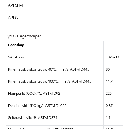
API CH-4
API SJ
Typiska egenskaper
Egenskap
SAE-klass
10W-30
Kinematisk viskositet vid 40°C, mm²/s, ASTM D445
80
Kinematisk viskositet vid 100°C, mm²/s, ASTM D445
11,7
Flampunkt (COC), °C, ASTM D92
225
Densitet vid 15°C, kg/l, ASTM D4052
0,87
Sulfataska, vikt-%, ASTM D874
1,1