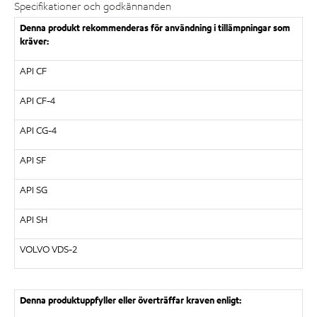
Specifikationer och godkännanden
Denna produkt rekommenderas för användning i tillämpningar som
kräver:
API CF
API CF-4
API CG-4
API SF
API SG
API SH
VOLVO VDS-2
Denna produktuppfyller eller överträffar kraven enligt: