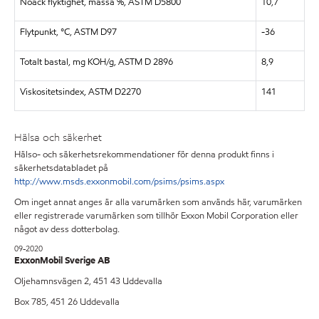
Noack flyktighet, massa %, ASTM D5800
10,7
Flytpunkt, °C, ASTM D97
-36
Totalt bastal, mg KOH/g, ASTM D 2896
8,9
Viskositetsindex, ASTM D2270
141
Hälsa och säkerhet
Hälso- och säkerhetsrekommendationer för denna produkt finns i
säkerhetsdatabladet på
http://www.msds.exxonmobil.com/psims/psims.aspx
Om inget annat anges är alla varumärken som används här, varumärken
eller registrerade varumärken som tillhör Exxon Mobil Corporation eller
något av dess dotterbolag.
09-2020
ExxonMobil Sverige AB
Oljehamnsvägen 2, 451 43 Uddevalla
Box 785, 451 26 Uddevalla