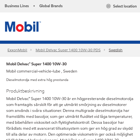
Business Lines
Global Brands
Select location
•
ExxonMobil
Mobil Delvac Super 1400 10W-30​ PDS
Swedish
Mobil Delvac™ Super 1400 10W-30
Mobil commercial-vehicle-lube , Sweden
Dieselmotorolja med extra hög prestanda
Produktbeskrivning
Mobil Delvac™ Super 1400 10W-30 är en högpresterande dieselmotorolja
som framtagits särskilt för att ge utmärkt smörjning av dieselmotorer
som används i svåra situationer. Denna multigrade dieselmotorolja har
framställts med basoljor, som ger utmärkt fluiditet vid låga temperaturer,
med bibehållen viskositet och flyktighetskontroll. Dessa basoljor har
förädlats med ett avancerat tillsatssystem som ger en hög grad av skydd
till alla delar av motorn. Den optimerade viskometrin ger också möjlighet