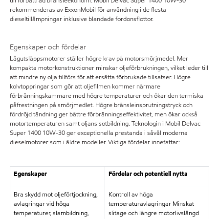
till förbättrad bränsleekonomi. Mobil Delvac Super 1400 10W-30
rekommenderas av ExxonMobil för användning i de flesta
dieseltillämpningar inklusive blandade fordonsflottor.
Egenskaper och fördelar
Lågutsläppsmotorer ställer högre krav på motorsmörjmedel. Mer
kompakta motorkonstruktioner minskar oljeförbrukningen, vilket leder till
att mindre ny olja tillförs för att ersätta förbrukade tillsatser. Högre
kolvtoppringar som gör att oljefilmen kommer närmare
förbränningskammare med högre temperaturer och ökar den termiska
påfrestningen på smörjmedlet. Högre bränsleinsprutningstryck och
fördröjd tändning ger bättre förbränningseffektivitet, men ökar också
motortemperaturen samt oljans sotbildning. Teknologin i Mobil Delvac
Super 1400 10W-30 ger exceptionella prestanda i såväl moderna
dieselmotorer som i äldre modeller. Viktiga fördelar innefattar:
Egenskaper
Fördelar och potentiell nytta
Bra skydd mot oljeförtjockning,
Kontroll av höga
avlagringar vid höga
temperaturavlagringar Minskat
temperaturer, slambildning,
slitage och längre motorlivslängd