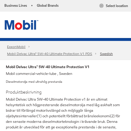
Business Lines
Global Brands
Select location
•
ExxonMobil
Mobil Delvac Ultra™ 5W-40 Ultimate Protection V1 PDS
Swedish
Mobil Delvac Ultra™ 5W-40 Ultimate Protection V1
Mobil commercial-vehicle-lube , Sweden
Dieselmotorolja med ultrahög prestanda
Produktbeskrivning
Mobil Delvac Ultra 5W-40 Ultimate Protection v1 är en ultimat
helsyntetisk och högpresterande dieselmotorolja med låg askhalt som
bidrar till förlängd motorlivslängd och möjliggör långa
oljebytesintervaller(1) och potentiellt förbättrad bränsleekonomi(2) för
den senaste moderna dieselmotorteknologin i krävande bruk. Denna
produkt är utvecklad för att ge exceptionella prestanda i de senaste,