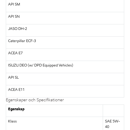
API SM
API SN
JASO DH-2
Caterpillar ECF-3
ACEA E7
ISUZU DEO (w/ DPD Equipped Vehicles)
API SL
ACEA E11
Egenskaper och Specifikationer
Egenskap
Klass
SAE 5W-
40