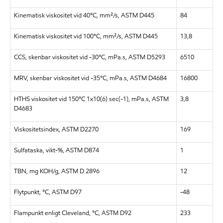
Kinematisk viskositet vid 40°C, mm²/s, ASTM D445
84
Kinematisk viskositet vid 100°C, mm²/s, ASTM D445
13,8
CCS, skenbar viskositet vid -30°C, mPa.s, ASTM D5293
6510
MRV, skenbar viskositet vid -35°C, mPa.s, ASTM D4684
16800
HTHS viskositet vid 150°C 1x10(6) sec(-1), mPa.s, ASTM
3,8
D4683
Viskositetsindex, ASTM D2270
169
Sulfataska, vikt-%, ASTM D874
1
TBN, mg KOH/g, ASTM D 2896
12
Flytpunkt, °C, ASTM D97
-48
Flampunkt enligt Cleveland, °C, ASTM D92
233