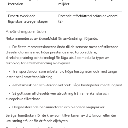
korrosion
miljöer
Expertutvecklade
Potentiellt förbättrad bränsleekonomi
lågviskositetsegenskaper
(2)
Användningsområden
Rekommenderas av ExxonMobil för användning i följande:
• De flesta motorversionerna ända till de senaste mest sofistikerade
dieselmotorerna med höga prestanda med turboladdare,
direktinsprutning och teknologi för låga utsläpp med alla typer av
teknologi för efterbehandling av avgaser.
• Transportfordon som arbetar vid höga hastigheter och med tunga
laster och i start/stop körning.
• Arbetsmaskiner och -fordon vid bruk i låga hastigheter med tung last
• Så gott som all dieseldriven utrustning från amerikanska och
europeiska tillverkare
• Högpresterande bensinmotorer och blandade vagnparker
Se ägarhandboken för de krav som tillverkaren av ditt fordon eller din
utrustning ställer för drift och oljebyten.