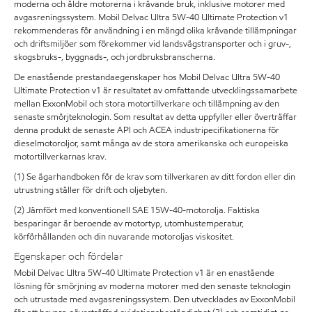
moderna och äldre motorerna i krävande bruk, inklusive motorer med
avgasreningssystem. Mobil Delvac Ultra 5W-40 Ultimate Protection v1
rekommenderas för användning i en mängd olika krävande tillämpningar
och driftsmiljöer som förekommer vid landsvägstransporter och i gruv-,
skogsbruks-, byggnads-, och jordbruksbranscherna.
De enastående prestandaegenskaper hos Mobil Delvac Ultra 5W-40
Ultimate Protection v1 är resultatet av omfattande utvecklingssamarbete
mellan ExxonMobil och stora motortillverkare och tillämpning av den
senaste smörjteknologin. Som resultat av detta uppfyller eller överträffar
denna produkt de senaste API och ACEA industripecifikationerna för
dieselmotoroljor, samt många av de stora amerikanska och europeiska
motortillverkarnas krav.
(1) Se ägarhandboken för de krav som tillverkaren av ditt fordon eller din
utrustning ställer för drift och oljebyten.
(2) Jämfört med konventionell SAE 15W-40-motorolja. Faktiska
besparingar är beroende av motortyp, utomhustemperatur,
körförhållanden och din nuvarande motoroljas viskositet.
Egenskaper och fördelar
Mobil Delvac Ultra 5W-40 Ultimate Protection v1 är en enastående
lösning för smörjning av moderna motorer med den senaste teknologin
och utrustade med avgasreningssystem. Den utvecklades av ExxonMobil