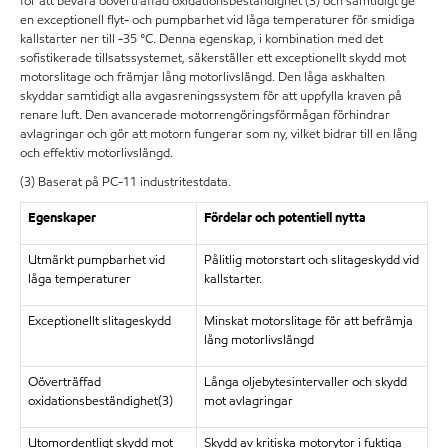
för att bevara oöverträffad oxidationsbeständighet (3) och samtidigt ge
en exceptionell flyt- och pumpbarhet vid låga temperaturer för smidiga
kallstarter ner till -35 °C. Denna egenskap, i kombination med det
sofistikerade tillsatssystemet, säkerställer ett exceptionellt skydd mot
motorslitage och främjar lång motorlivslängd. Den låga askhalten
skyddar samtidigt alla avgasreningssystem för att uppfylla kraven på
renare luft. Den avancerade motorrengöringsförmågan förhindrar
avlagringar och gör att motorn fungerar som ny, vilket bidrar till en lång
och effektiv motorlivslängd.
(3) Baserat på PC-11 industritestdata.
Egenskaper
Fördelar och potentiell nytta
Utmärkt pumpbarhet vid
Pålitlig motorstart och slitageskydd vid
låga temperaturer
kallstarter.
Exceptionellt slitageskydd
Minskat motorslitage för att befrämja
lång motorlivslängd
Oöverträffad
Långa oljebytesintervaller och skydd
oxidationsbeständighet(3)
mot avlagringar
Utomordentligt skydd mot
Skydd av kritiska motorytor i fuktiga