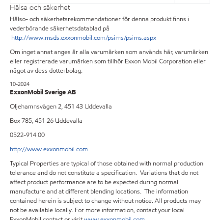
Hälsa och säkerhet
Hälso- och säkerhetsrekommendationer för denna produkt finns i
vederbörande säkerhetsdatablad på
http://www.msds.exxonmobil.com/psims/psims.aspx
Om inget annat anges är alla varumärken som används här, varumärken
eller registrerade varumärken som tillhör Exxon Mobil Corporation eller
något av dess dotterbolag.
10-2024
ExxonMobil Sverige AB
Oljehamnsvägen 2, 451 43 Uddevalla
Box 785, 451 26 Uddevalla
0522-914 00
http://www.exxonmobil.com
Typical Properties are typical of those obtained with normal production
tolerance and do not constitute a specification. Variations that do not
affect product performance are to be expected during normal
manufacture and at different blending locations. The information
contained herein is subject to change without notice. All products may
not be available locally. For more information, contact your local
ExxonMobil contact or visit
www.exxonmobil.com