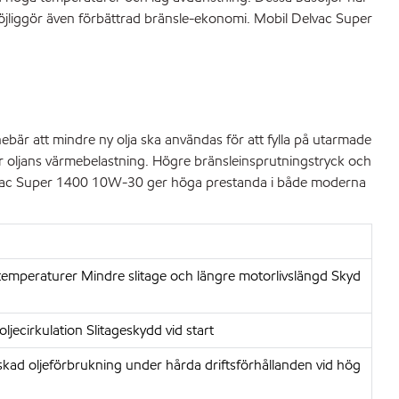
möjliggör även förbättrad bränsle-ekonomi. Mobil Delvac Super
bär att mindre ny olja ska användas för att fylla på utarmade
r oljans värmebelastning. Högre bränsleinsprutningstryck och
 Delvac Super 1400 10W-30 ger höga prestanda i både moderna
temperaturer Mindre slitage och längre motorlivslängd Skyd
ecirkulation Slitageskydd vid start
nskad oljeförbrukning under hårda driftsförhållanden vid hög