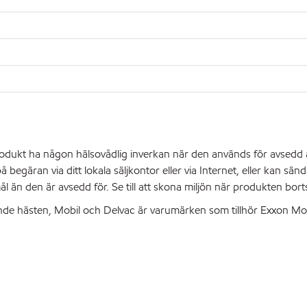
 produkt ha någon hälsovådlig inverkan när den används för avsed
begäran via ditt lokala säljkontor eller via Internet, eller kan sän
 än den är avsedd för. Se till att skona miljön när produkten bort
e hästen, Mobil och Delvac är varumärken som tillhör Exxon Mobil