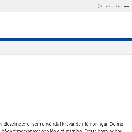
Select location
av dieselmotorer som används i krävande tillämpningar. Denna
id höga temperaturer och låg avdunstning. Dessa basoljor har