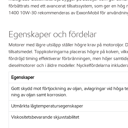
förbättrats med ett avancerat tillsatssystem, som ger en hög
1400 10W-30 rekommenderas av ExxonMobil för användning i d
Egenskaper och fördelar
Motorer med lägre utsläpp ställer högre krav på motoroljor. 
tillsatsmedel. Toppkolvringarna placeras högre på kolven, v
fördröjd timing effektiverar förbränningen, men höjer samti
dieselmotorer och i äldre modeller. Nyckelfördelarna inkluder
Egenskaper
Gott skydd mot förtjockning av oljan, avlagringar vid höga t
ning av oljan samt korrosion.
Utmärkta lågtemperatursegenskaper
Viskositetsbevarande skjuvstabilitet