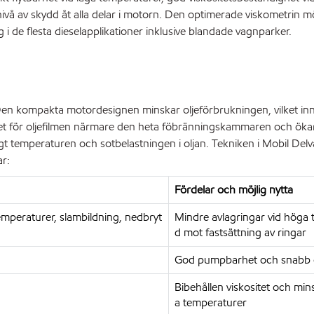
 nivå av skydd åt alla delar i motorn. Den optimerade viskometrin 
e flesta dieselapplikationer inklusive blandade vagnparker.
Den kompakta motordesignen minskar oljeförbrukningen, vilket inne
ilket för oljefilmen närmare den heta föbränningskammaren och öka
digt temperaturen och sotbelastningen i oljan. Tekniken i Mobil
ar:
Fördelar och möjlig nytta
emperaturer, slambildning, nedbryt
Mindre avlagringar vid höga 
d mot fastsättning av ringar
God pumpbarhet och snabb olj
Bibehållen viskositet och mi
a temperaturer