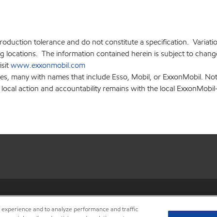
production tolerance and do not constitute a specification. Variat
locations. The information contained herein is subject to change 
isit
www.exxonmobil.com
ies, many with names that include Esso, Mobil, or ExxonMobil. Not
 local action and accountability remains with the local ExxonMobil-af
•
Privacy center (Do not sell o
r experience and to analyze performance and traffic