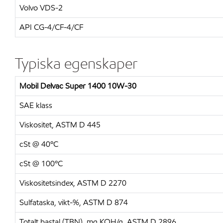
Volvo VDS-2
API CG-4/CF-4/CF
Typiska egenskaper
Mobil Delvac Super 1400 10W-30
SAE klass
Viskositet, ASTM D 445
cSt @ 40ºC
cSt @ 100ºC
Viskositetsindex, ASTM D 2270
Sulfataska, vikt-%, ASTM D 874
Totalt bastal (TBN), mg KOH/g, ASTM D 2896