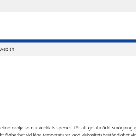
wedish
otorolja som utvecklats speciellt för att ge utmärkt smörjning 
t flytbarhet vid låga temperaturer, god viskositetsbeständighet v