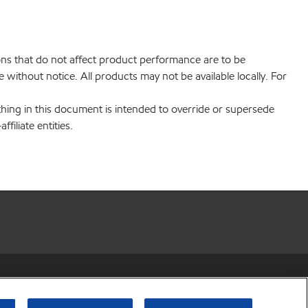
ions that do not affect product performance are to be
without notice. All products may not be available locally. For
hing in this document is intended to override or supersede
filiate entities.
r share my personal information)
•
Privacy Policy
•
Terms & Conditions
© Copyright 2003-
2026
Exxon Mobil Corporation. All Rights Reserved.