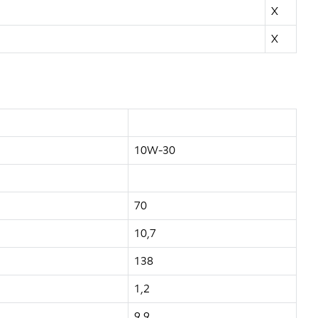
X
X
10W-30
70
10,7
138
1,2
9,9