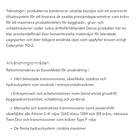
Teknologin i produkterna kombinerar utvalda basoljor och ett avancerat
tillsatssystem för att leverera de exakta prestandaparametrar som krävs
för att maximera produktiviteten för byggnads-, gruv- och
schaktmaskiner under svåra driftsförhållanden Dessa produkter har en
klar prestandafördel över konventionella motoroljor för blandade
vagnparker och över tidigare använda oljor, som uppfyller kraven enligt
Caterpillar TO-2.
Användningsområden
Rekommenderas av ExxonMobil för användning i:
• Hårt belastade transmissioner, växellådor, slutdrev och
hydraulsystem som används i entreprenadmaskiner
• Entreprenad- och arbetsmaskiner inom bland annat gruvdrift,
byggnadsverksamhet, schaktning och jordbruk.
• Manuella och automatiska transmissioner samt powershift-
växellådor där Allison C-4 -oljor (SAE-klass 10W och 30) krävs, inklusive
Twin Disc och transmissioner som kräver Type F -olja
• De flesta hydraulsystem i mobila maskiner