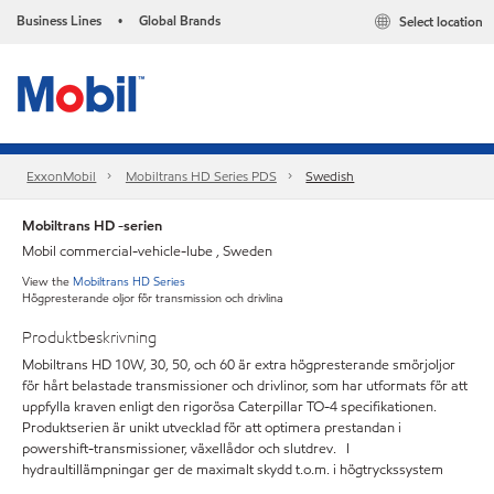
Business Lines
Global Brands
Select location
•
ExxonMobil
Mobiltrans HD Series PDS
Swedish
Mobiltrans HD -serien
Mobil commercial-vehicle-lube , Sweden
View the
Mobiltrans HD Series
Högpresterande oljor för transmission och drivlina
Produktbeskrivning
Mobiltrans HD 10W, 30, 50, och 60 är extra högpresterande smörjoljor
för hårt belastade transmissioner och drivlinor, som har utformats för att
uppfylla kraven enligt den rigorösa Caterpillar TO-4 specifikationen.
Produktserien är unikt utvecklad för att optimera prestandan i
powershift-transmissioner, växellådor och slutdrev. I
hydraultillämpningar ger de maximalt skydd t.o.m. i högtryckssystem