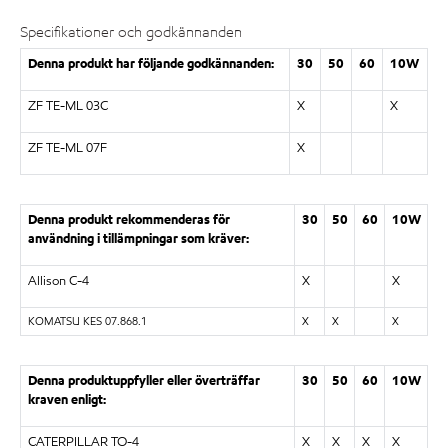
Specifikationer och godkännanden
Denna produkt har följande godkännanden:
30
50
60
10W
ZF TE-ML 03C
X
X
ZF TE-ML 07F
X
Denna produkt rekommenderas för
30
50
60
10W
användning i tillämpningar som kräver:
Allison C-4
X
X
KOMATSU KES 07.868.1
X
X
X
Denna produktuppfyller eller överträffar
30
50
60
10W
kraven enligt:
CATERPILLAR TO-4
X
X
X
X