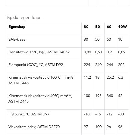
Typiska egenskaper
Egenskap
30
50
60
10W
SAE-klass
30
50
60
10
Densitet vid 15°C, kg/l, ASTM D4052
0,89
0,91
0,91
0,89
Flampunkt (COC), °C, ASTM D92
224
240
244
202
Kinematisk viskositet vid 100°C, mm²/s,
11,2
18
25,2
6,3
ASTM D445
Kinematisk viskositet vid 40°C, mm²/s,
100
195
340
42
ASTM D445
Flytpunkt, °C, ASTM D97
-18
-15
-12
-33
Viskositetsindex, ASTM D2270
97
100
96
96