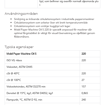
hjul, som befinner sig ovanför normalt oljesmorda yto
r.
Användningsområden
Smörjning av krävande cirkulationssystem i industriella pappersmaskiner
Cirkulationssystem som arbetar över ett brett temperaturområde
Cirkulationssystem som smörjer kugghjul och lager
Mobil Paper Machine Oil S 220 är speciellt anpassad för maskiner där
optimal färgstabilitet är viktigt för visuell övervakning av oljeflödet genom
flödesmätare.
Typiska egenskaper
Mobil Paper Machine Oil S
220
ISO VG -klass
220
Viskositet, ASTM D445
cSt @ 40°C
220
cSt @ 100°C
27
Viskositetsindex, ASTM D2270 min
157
Densitet @ 15°C, kg/l, ASTM D4052, kg/l
0,865
Flampunkt, °C, ASTM D 92, min
240