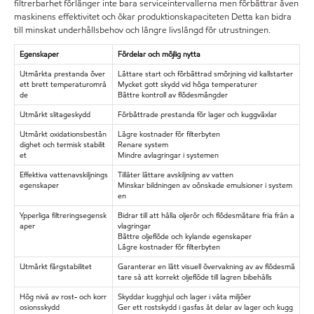
filtrerbarhet förlänger inte bara serviceintervallerna men förbättrar även
maskinens effektivitet och ökar produktionskapaciteten Detta kan bidra
till minskat underhållsbehov och längre livslängd för utrustningen.
Egenskaper
Fördelar och möjlig nytta
Utmärkta prestanda över
Lättare start och förbättrad smörjning vid kallstarter
ett brett temperaturområ
Mycket gott skydd vid höga temperaturer
de
Bättre kontroll av flödesmängder
Utmärkt slitageskydd
Förbättrade prestanda för lager och kuggväxlar
Utmärkt oxidationsbestän
Lägre kostnader för filterbyten
dighet och termisk stabilit
Renare system
et
Mindre avlagringar i systemen
Effektiva vattenavskiljnings
Tillåter lättare avskiljning av vatten
egenskaper
Minskar bildningen av oönskade emulsioner i system
en
Ypperliga filtreringsegensk
Bidrar till att hålla oljerör och flödesmätare fria från a
aper
vlagringar
Bättre oljeflöde och kylande egenskaper
Lägre kostnader för filterbyten
Utmärkt färgstabilitet
Garanterar en lätt visuell övervakning av av flödesmä
tare så att
korrekt oljeflöde till lagren bibehålls
Hög nivå av rost- och korr
Skyddar kugghjul och lager i våta miljöer
osionsskydd
Ger ett rostskydd i gasfas åt delar av lager och kugg