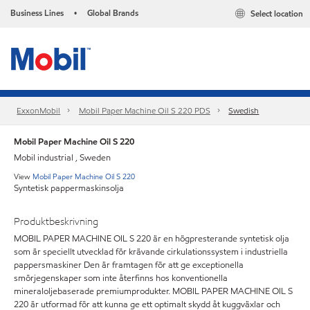
Business Lines
Global Brands
Select location
•
ExxonMobil
Mobil Paper Machine Oil S 220 PDS
Swedish
Mobil Paper Machine Oil S 220
Mobil industrial , Sweden
View
Mobil Paper Machine Oil S 220
Syntetisk pappermaskinsolja
Produktbeskrivning
MOBIL PAPER MACHINE OIL S 220 är en högpresterande syntetisk olja
som är speciellt utvecklad för krävande cirkulationssystem i industriella
pappersmaskiner Den är framtagen för att ge exceptionella
smörjegenskaper som inte återfinns hos konventionella
mineraloljebaserade premiumprodukter. MOBIL PAPER MACHINE OIL S
220 är utformad för att kunna ge ett optimalt skydd åt kuggväxlar och