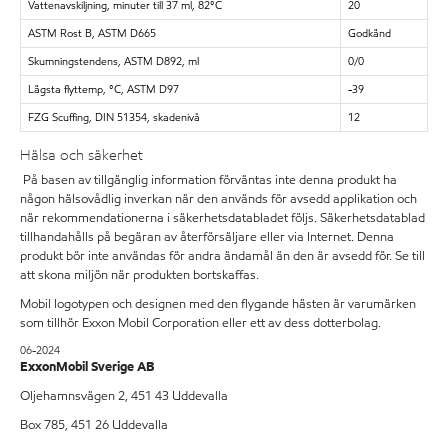
Vattenavskiljning, minuter till 37 ml, 82°C
20
ASTM Rost B, ASTM D665
Godkänd
Skumningstendens, ASTM D892, ml
0/0
Lägsta flyttemp, °C, ASTM D97
-39
FZG Scuffing, DIN 51354, skadenivå
12
Hälsa och säkerhet
På basen av tillgänglig information förväntas inte denna produkt ha
någon hälsovådlig inverkan när den används för avsedd applikation och
när rekommendationerna i säkerhetsdatabladet följs. Säkerhetsdatablad
tillhandahålls på begäran av återförsäljare eller via Internet. Denna
produkt bör inte användas för andra ändamål än den är avsedd för. Se till
att skona miljön när produkten bortskaffas.
Mobil logotypen och designen med den flygande hästen är varumärken
som tillhör Exxon Mobil Corporation eller ett av dess dotterbolag.
06-2024
ExxonMobil Sverige AB
Oljehamnsvägen 2, 451 43 Uddevalla
Box 785, 451 26 Uddevalla