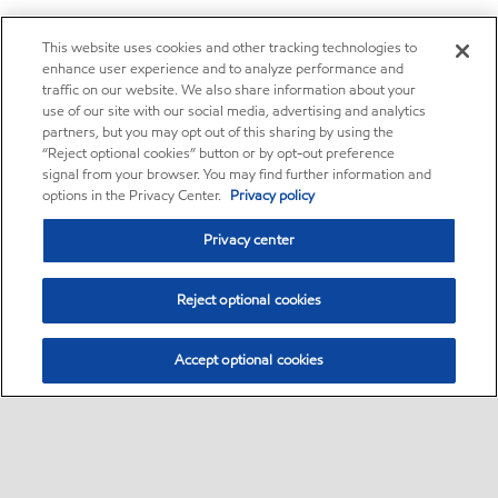
This website uses cookies and other tracking technologies to
enhance user experience and to analyze performance and
traffic on our website. We also share information about your
use of our site with our social media, advertising and analytics
partners, but you may opt out of this sharing by using the
“Reject optional cookies” button or by opt-out preference
signal from your browser. You may find further information and
options in the Privacy Center.
Privacy policy
Privacy center
Reject optional cookies
Accept optional cookies