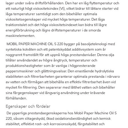
lager under svåra driftsförhållanden. Den har en låg flyttemperatur och
ett naturligt högt viskositetsindex (VI), vilket bidrar till lättare starter vid
låga temperaturer samtidigt som den bibehåller optimala
viskositetsegenskaper vid mycket höga temperaturer. Det låga
traktionstalet och det höga viskositetsindexet kan bidra till lägre
energiförbrukning och lägre driftstemperaturer i de smorda
maskinelementen.
MOBIL PAPER MACHINE OIL S 220 bygger på basoljeteknologi med
syntetiska kolväten och ett patentskyddat additivsystem som är
noggrannt framställt för att uppnå höga prestandanivåer. Denna olja
tillåter användandet av högre ångtryck, temperaturer och
produktionshastigheter som är vanliga i högpresterande
pappersmaskiner och glättningsvalsar. Den enastående hydrolytiska
stabiliteten och filtrerbarheten garanterar optimala prestanda i närvaro
av vatten och förmågan att bibehålla en effektiv filtrerbarhet även vid
mycket fin filtrering. Den separerar med lätthet vatten och bibehåller
sina färgegenskaper vid långvarig användning under krävande
förhållanden.
Egenskaper och fördelar
De ypperliga prestandaegenskaperna hos Mobil Paper Machine Oil S
220, såsom slitageskydd, ökad oxidationsbeständighet och kemisk
stabilitet, effektivt rost- och korrosionsskydd, färgstabilitet och