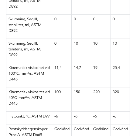
tendens, ml, ASTM
D892
Skumning, Seq III,
0
0
0
0
stabilitet, ml, ASTM
D892
Skumning, Seq III,
0
10
10
10
tendens, ml, ASTM,
D892
Kinematisk viskositet vid
11,4
14,7
19
25,4
100°C, mm²/s, ASTM
D445
Kinematisk viskositet vid
100
150
220
320
40°C, mm²/s, ASTM
D445
Flytpunkt, °C, ASTM D97
-6
-6
-6
-6
Rostskyddsegenskaper
Godkänd
Godkänd
Godkänd
Godkänd
Proc A, ASTM D665