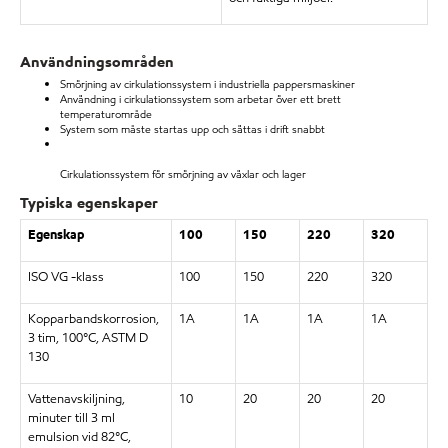
Användningsområden
Smörjning av cirkulationssystem i industriella pappersmaskiner
Användning i cirkulationssystem som arbetar över ett brett
temperaturområde
System som måste startas upp och sättas i drift snabbt
Cirkulationssystem för smörjning av växlar och lager
Typiska egenskaper
Egenskap
100
150
220
320
ISO VG -klass
100
150
220
320
Kopparbandskorrosion,
1A
1A
1A
1A
3 tim, 100°C, ASTM D
130
Vattenavskiljning,
10
20
20
20
minuter till 3 ml
emulsion vid 82°C,