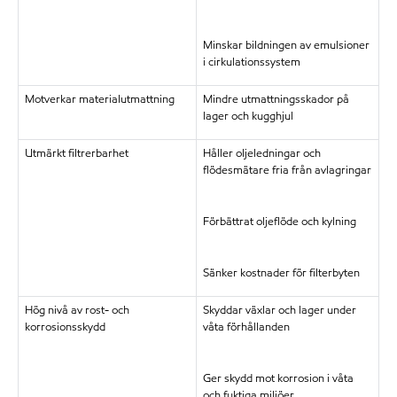
Minskar bildningen av emulsioner
i cirkulationssystem
Motverkar materialutmattning
Mindre utmattningsskador på
lager och kugghjul
Utmärkt filtrerbarhet
Håller oljeledningar och
flödesmätare fria från avlagringar
Förbättrat oljeflöde och kylning
Sänker kostnader för filterbyten
Hög nivå av rost- och
Skyddar växlar och lager under
korrosionsskydd
våta förhållanden
Ger skydd mot korrosion i våta
och fuktiga miljöer.