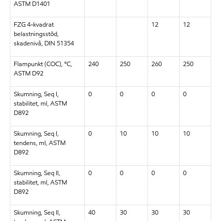
ASTM D1401
FZG 4-kvadrat
12
12
belastningsstöd,
skadenivå, DIN 51354
Flampunkt (COC), °C,
240
250
260
250
ASTM D92
Skumning, Seq I,
0
0
0
0
stabilitet, ml, ASTM
D892
Skumning, Seq I,
0
10
10
10
tendens, ml, ASTM
D892
Skumning, Seq II,
0
0
0
0
stabilitet, ml, ASTM
D892
Skumning, Seq II,
40
30
30
30