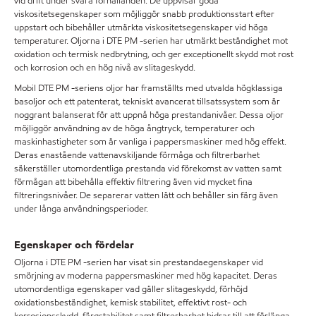
vid drift under svåra förhållanden. De uppvisar goda
viskositetsegenskaper som möjliggör snabb produktionsstart efter
uppstart och bibehåller utmärkta viskositetsegenskaper vid höga
temperaturer. Oljorna i DTE PM -serien har utmärkt beständighet mot
oxidation och termisk nedbrytning, och ger exceptionellt skydd mot rost
och korrosion och en hög nivå av slitageskydd.
Mobil DTE PM -seriens oljor har framställts med utvalda högklassiga
basoljor och ett patenterat, tekniskt avancerat tillsatssystem som är
noggrant balanserat för att uppnå höga prestandanivåer. Dessa oljor
möjliggör användning av de höga ångtryck, temperaturer och
maskinhastigheter som är vanliga i pappersmaskiner med hög effekt.
Deras enastående vattenavskiljande förmåga och filtrerbarhet
säkerställer utomordentliga prestanda vid förekomst av vatten samt
förmågan att bibehålla effektiv filtrering även vid mycket fina
filtreringsnivåer. De separerar vatten lätt och behåller sin färg även
under långa användningsperioder.
Egenskaper och fördelar
Oljorna i DTE PM -serien har visat sin prestandaegenskaper vid
smörjning av moderna pappersmaskiner med hög kapacitet. Deras
utomordentliga egenskaper vad gäller slitageskydd, förhöjd
oxidationsbeständighet, kemisk stabilitet, effektivt rost- och
korrosionsskydd, färgstabilitet samt filtrerbarhet bidrar till att förlänga