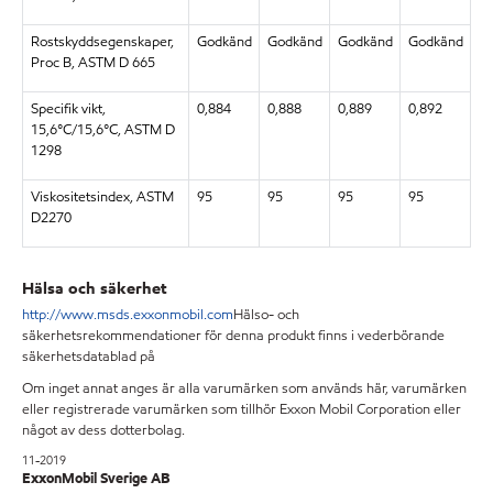
Rostskyddsegenskaper,
Godkänd
Godkänd
Godkänd
Godkänd
Proc B, ASTM D 665
Specifik vikt,
0,884
0,888
0,889
0,892
15,6°C/15,6°C, ASTM D
1298
Viskositetsindex, ASTM
95
95
95
95
D2270
Hälsa och säkerhet
http://www.msds.exxonmobil.com
Hälso- och
säkerhetsrekommendationer för denna produkt finns i vederbörande
säkerhetsdatablad på
Om inget annat anges är alla varumärken som används här, varumärken
eller registrerade varumärken som tillhör Exxon Mobil Corporation eller
något av dess dotterbolag.
11-2019
ExxonMobil Sverige AB