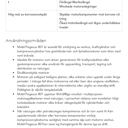
t
Förlängd filterlivslängd
Minskade motoravlagringar
Hög nivå av korrosionsskydd
Skyddar motorkomponenter mot korrosiv nö
tning
Ökad motorlivslängd och lägre underhållskos
tnader
Användningsområden
Mobil Pegasus 801 är avsedd för smörjning av vevhus, kraftcylindrar och
kompressorcylindrar hos gnisttända två- och fyrtaktsmotorer som drivs med
rent bränsle.
Idealisk för motorer som driver generatorer för kraftproduktion eller
gaskompressorer vilka används för uppsamling, transport, lagring och
distribution av naturgas.
Ebullitionskylda motorer
Motorer på avlägset belägna platser, vilka arbetar utan uppsikt under långa
perioder. I många fall drivs motorerna vid eller över den angivna uteffekten,
medan andra applikationer är intermittenta eller utgörs av standby-drift.
Pålitlighet är därför betydelsefullt.
Mobil Pegasus 801 uppvisar förträffliga resultat i multipurpose-
motorapplikationer med naturgas, i synnerhet sådana som innefattar högt
turboladdade motorer vilka kräver slitageskydd för cylinderfoder och
kolvskört.
När naturgas eller petroleumgas komprimeras och är torr samt fri från
uppslammade vätskor eller korrosiva komponenter smörjs
kompressorcylindrarna vanligtvis med samma olja som motorns vevhus.
Mobil Pegasus 801har visat sig framgångsrik för denna typ av drift.