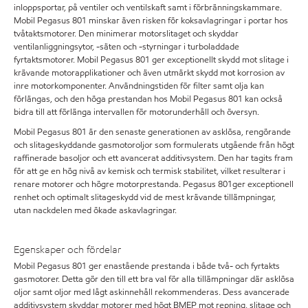
inloppsportar, på ventiler och ventilskaft samt i förbränningskammare.
Mobil Pegasus 801 minskar även risken för koksavlagringar i portar hos
tvåtaktsmotorer. Den minimerar motorslitaget och skyddar
ventilanliggningsytor, -säten och -styrningar i turboladdade
fyrtaktsmotorer. Mobil Pegasus 801 ger exceptionellt skydd mot slitage i
krävande motorapplikationer och även utmärkt skydd mot korrosion av
inre motorkomponenter. Användningstiden för filter samt olja kan
förlängas, och den höga prestandan hos Mobil Pegasus 801 kan också
bidra till att förlänga intervallen för motorunderhåll och översyn.
Mobil Pegasus 801 är den senaste generationen av asklösa, rengörande
och slitageskyddande gasmotoroljor som formulerats utgående från högt
raffinerade basoljor och ett avancerat additivsystem. Den har tagits fram
för att ge en hög nivå av kemisk och termisk stabilitet, vilket resulterar i
renare motorer och högre motorprestanda. Pegasus 801ger exceptionell
renhet och optimalt slitageskydd vid de mest krävande tillämpningar,
utan nackdelen med ökade askavlagringar.
Egenskaper och fördelar
Mobil Pegasus 801 ger enastående prestanda i både två- och fyrtakts
gasmotorer. Detta gör den till ett bra val för alla tillämpningar där asklösa
oljor samt oljor med lågt askinnehåll rekommenderas. Dess avancerade
additivsystem skyddar motorer med högt BMEP mot repning, slitage och