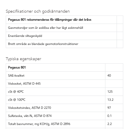
Specifikationer och godkännanden
Pegasus 801 rekommenderas för tillämpningar där det krävs
Gasmotoroljor som är asklösa eller har lågt askinnehåll
Enastående slitageskydd
Brett område av blandade gasmotorkonstruktioner
Typiska egenskaper
Pegasus 801
SAE-kvalitet
40
Viskositet, ASTM D 445
cSt @ 40ºC
125
cSt @ 100ºC
13.2
Viskositetsindex, ASTM D 2270
97
Sulfataska, vikt-%, ASTM D 874
0.1
Totalt basnummer, mg KOH/g, ASTM D 2896
2.2