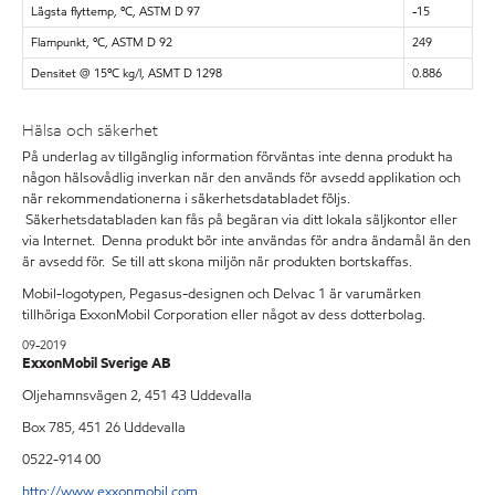
Lägsta flyttemp, ºC, ASTM D 97
-15
Flampunkt, ºC, ASTM D 92
249
Densitet @ 15ºC kg/l, ASMT D 1298
0.886
Hälsa och säkerhet
På underlag av tillgänglig information förväntas inte denna produkt ha
någon hälsovådlig inverkan när den används för avsedd applikation och
när rekommendationerna i säkerhetsdatabladet följs.
Säkerhetsdatabladen kan fås på begäran via ditt lokala säljkontor eller
via Internet. Denna produkt bör inte användas för andra ändamål än den
är avsedd för. Se till att skona miljön när produkten bortskaffas.
Mobil-logotypen, Pegasus-designen och Delvac 1 är varumärken
tillhöriga ExxonMobil Corporation eller något av dess dotterbolag.
09-2019
ExxonMobil Sverige AB
Oljehamnsvägen 2, 451 43 Uddevalla
Box 785, 451 26 Uddevalla
0522-914 00
http://www.exxonmobil.com