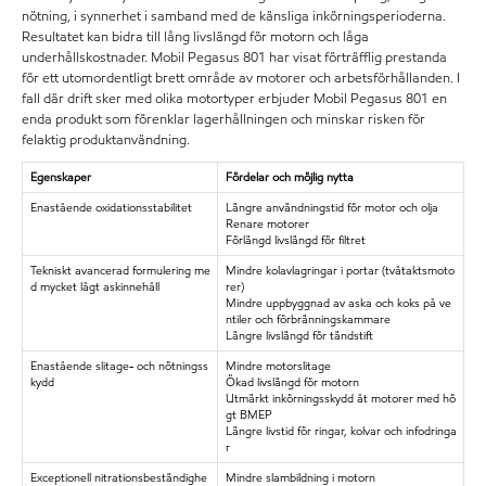
nötning, i synnerhet i samband med de känsliga inkörningsperioderna.
Resultatet kan bidra till lång livslängd för motorn och låga
underhållskostnader. Mobil Pegasus 801 har visat förträfflig prestanda
för ett utomordentligt brett område av motorer och arbetsförhållanden. I
fall där drift sker med olika motortyper erbjuder Mobil Pegasus 801 en
enda produkt som förenklar lagerhållningen och minskar risken för
felaktig produktanvändning.
Egenskaper
Fördelar och möjlig nytta
Enastående oxidationsstabilitet
Längre användningstid för motor och olja
Renare motorer
Förlängd livslängd för filtret
Tekniskt avancerad formulering me
Mindre kolavlagringar i portar (tvåtaktsmoto
d mycket lågt askinnehåll
rer)
Mindre uppbyggnad av aska och koks på ve
ntiler och förbränningskammare
Längre livslängd för tändstift
Enastående slitage- och nötningss
Mindre motorslitage
kydd
Ökad livslängd för motorn
Utmärkt inkörningsskydd åt motorer med hö
gt BMEP
Längre livstid för ringar, kolvar och infodringa
r
Exceptionell nitrationsbeständighe
Mindre slambildning i motorn