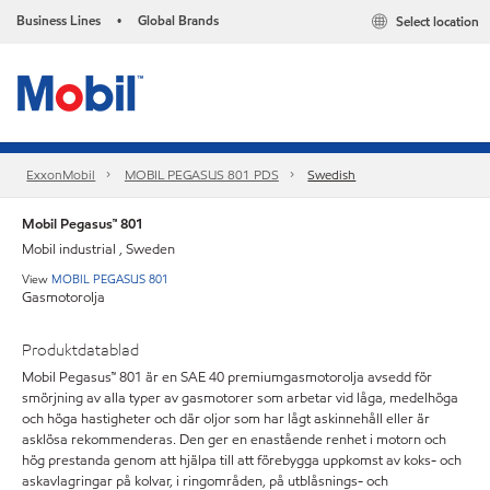
Business Lines
Global Brands
Select location
•
ExxonMobil
MOBIL PEGASUS 801 PDS
Swedish
Mobil Pegasus™ 801
Mobil industrial , Sweden
View
MOBIL PEGASUS 801
Gasmotorolja
Produktdatablad
Mobil Pegasus™ 801 är en SAE 40 premiumgasmotorolja avsedd för
smörjning av alla typer av gasmotorer som arbetar vid låga, medelhöga
och höga hastigheter och där oljor som har lågt askinnehåll eller är
asklösa rekommenderas. Den ger en enastående renhet i motorn och
hög prestanda genom att hjälpa till att förebygga uppkomst av koks- och
askavlagringar på kolvar, i ringområden, på utblåsnings- och