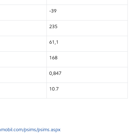
-39
235
61,1
168
0,847
10.7
mobil.com/psims/psims.aspx