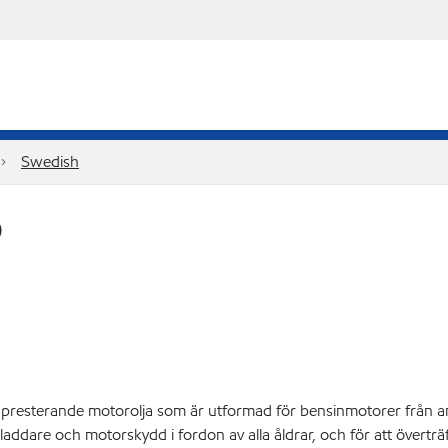
Swedish
0
resterande motorolja som är utformad för bensinmotorer från amer
laddare och motorskydd i fordon av alla åldrar, och för att övertr