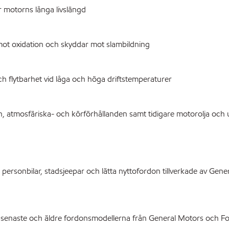
r motorns långa livslängd
 mot oxidation och skyddar mot slambildning
och flytbarhet vid låga och höga driftstemperaturer
 atmosfäriska- och körförhållanden samt tidigare motorolja och u
sonbilar, stadsjeepar och lätta nyttofordon tillverkade av Gener
aste och äldre fordonsmodellerna från General Motors och Ford f