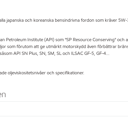
 japanska och koreanska bensindrivna fordon som kräver 5W-30-ol
n Petroleum Institute (API) som "SP Resource Conserving" och av
jor som förutom att ge utmärkt motorskydd även förbättrar bräns
 såsom API SN Plus, SN, SM, SL och ILSAC GF-5, GF-4...
 oljeviskositetsnivåer och specifikationer.
en