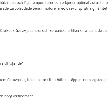
örhållanden och låga temperaturer och erbjuder optimal viskositet 
erade turboladdade bensinmotorer med direktinsprutning när det
C vilket krävs av japanska och koreanska biltillverkare, samt de 
till följande*:
m för avgaser, båda bidrar till att hålla utsläppen inom lagstadg
 och högt vridmoment