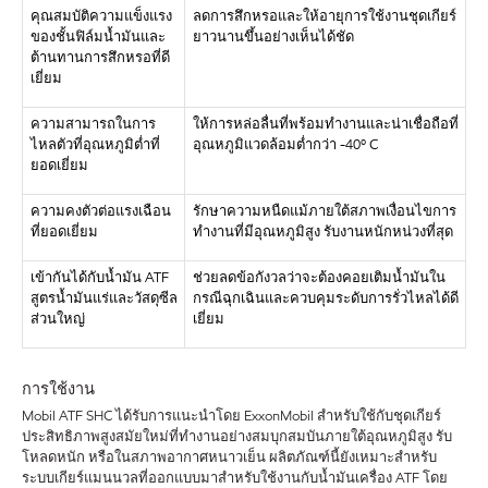
คุณสมบัติความแข็งแรง
ลดการสึกหรอและให้อายุการใช้งานชุดเกียร์
ของชั้นฟิล์มน้ำมันและ
ยาวนานขึ้นอย่างเห็นได้ชัด
ต้านทานการสึกหรอที่ดี
เยี่ยม
ความสามารถในการ
ให้การหล่อลื่นที่พร้อมทำงานและน่าเชื่อถือที่
ไหลตัวที่อุณหภูมิต่ำที่
อุณหภูมิแวดล้อมต่ำกว่า
-40º C
ยอดเยี่ยม
ความคงตัวต่อแรงเฉือน
รักษาความหนืดแม้ภายใต้สภาพเงื่อนไขการ
ที่ยอดเยี่ยม
ทำงานที่มีอุณหภูมิสูง
รับงานหนักหน่วงที่สุด
เข้ากันได้กับน้ำมัน
ATF
ช่วยลดข้อกังวลว่าจะต้องคอยเติมน้ำมันใน
สูตรน้ำมันแร่และวัสดุซีล
กรณีฉุกเฉินและควบคุมระดับการรั่วไหลได้ดี
ส่วนใหญ่
เยี่ยม
การใช้งาน
Mobil ATF SHC ได้รับการแนะนำโดย ExxonMobil สำหรับใช้กับชุดเกียร์
ประสิทธิภาพสูงสมัยใหม่ที่ทำงานอย่างสมบุกสมบันภายใต้อุณหภูมิสูง รับ
โหลดหนัก หรือในสภาพอากาศหนาวเย็น ผลิตภัณฑ์นี้ยังเหมาะสำหรับ
ระบบเกียร์แมนนวลที่ออกแบบมาสำหรับใช้งานกับน้ำมันเครื่อง ATF โดย