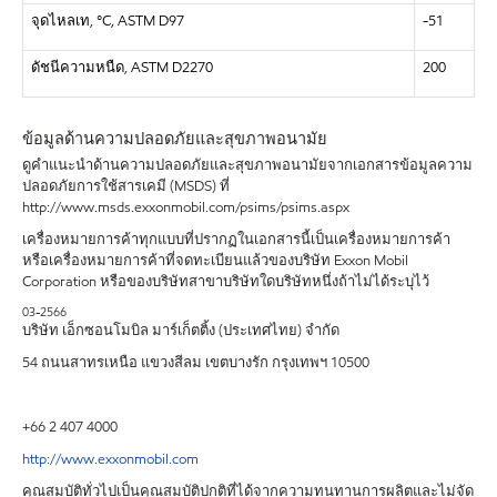
จุดไหลเท
, °C, ASTM D97
-51
ดัชนีความหนืด
, ASTM D2270
200
ข้อมูลด้านความปลอดภัยและสุขภาพอนามัย
ดูคำแนะนำด้านความปลอดภัยและสุขภาพอนามัยจากเอกสารข้อมูลความ
ปลอดภัยการใช้สารเคมี (MSDS) ที่
http://www.msds.exxonmobil.com/psims/psims.aspx
เครื่องหมายการค้าทุกแบบที่ปรากฏในเอกสารนี้เป็นเครื่องหมายการค้า
หรือเครื่องหมายการค้าที่จดทะเบียนแล้วของบริษัท Exxon Mobil
Corporation หรือของบริษัทสาขาบริษัทใดบริษัทหนึ่งถ้าไม่ได้ระบุไว้
03-2566
บริษัท เอ็กซอนโมบิล มาร์เก็ตติ้ง (ประเทศไทย) จำกัด
54 ถนนสาทรเหนือ แขวงสีลม เขตบางรัก กรุงเทพฯ 10500
+66 2 407 4000
http://www.exxonmobil.com
คุณสมบัติทั่วไปเป็นคุณสมบัติปกติที่ได้จากความทนทานการผลิตและไม่จัด