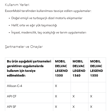
Kullanım Yerleri
ExxonMobil tarafından kullanılması tavsiye edilen uygulamalar:
• Doğal emişli ve turboşarjlı dizel motorlu ekipmanlar
• Hafif, orta ve ağır yük taşımacılığı
• İnşaat, madencilik, taş ocakçılığı ve tarım uygulamaları
Şartnameler ve Onaylar
Bu ürün aşağıdaki şartnameleri
MOBIL
MOBIL
MOBIL
gerektiren uygulamalarda
DELVAC
DELVAC
DELVAC
kullanım için tavsiye
LEGEND
LEGEND
LEGEND
edilmektedir:
1330
1340
1350
Allison C-4
X
API CF
X
X
X
API SF
X
X
X