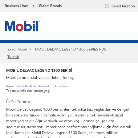
Business Lines
Global Brands
Select location
•
ExxonMobil
MOBIL DELVAC LEGEND 1300 SERIES PDS
Turkish
MOBIL DELVAC LEGEND 1300 SERİSİ
Mobil commercial-vehicle-lube , Turkey
View the
mobil delvac legend 1300 series
Tek mevsimlik dizel motor yağı
Ürün Tanımı
Mobil Delvac Legend 1300 Serisi, ileri teknoloji baz yağlardan ve dengeli
bir katık sisteminden formüle edilmiş mükemmel tek mevsimlik dizel
motor yağlarıdır. Ağır karayolu ve arazi koşullarında çalışan ara
soğutuculu, turbo şarjlı motorlarda performans sağlamak için özel olarak
tasarlanmıştır. Mobil Delvac Legend 1300 Serisi, tek mevsimlik bir