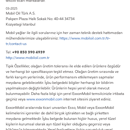
tescilli ticari markalardır.
03-2025
Mobil Oil Türk A.S.
Pakpen Plaza Halk Sokak No: 40-44 34734
Kozyatagi Istanbul
Mobil yağlar ile ilgili sorularınız için her zaman teknik destek hattımızdan
mühendislerimize ulaşabilirsiniz:
https://www.mobiloil.com.tr/tr-
tr/contact-us
Tel:
+90 850 390 4939
http://www.mobiloil.com.tr
Tipik Özellikler, olağan üretim toleransı ile elde edilen ürünlere özgüdür
ve herhangi bir spesifikasyon teşkil etmez. Olağan üretim sırasında ve
farklı karışım yerlerinde, ürün performansını etkilemeyen sapmalar
meydana gelebilecektir. İşbu belgedeki bilgiler herhangi bir bildirim
yapılmaksızın değiştirilebilir. Ürünlerin hepsi yerel olarak mevcut
bulunmayabilir. Daha fazla bilgi için yerel ExxonMobil temsilcinizle irtibata
geçiniz veya
www.exxonmobil.com
internet sitesini ziyaret ediniz.
ExxonMobil aralarında ticari unvanları Esso, Mobil veya ExxonMobil
kelimelerini içerenler de dahil birçok iştirakten ve bağlı şirketten
meydana gelmektedir. İşbu belgede bulunan hiçbir husus, yerel tüzel
kişilerin kurumsal olarak ayrı tüzel kişiler olduğunu geçersiz veya
hükümsüz kılmamaktadır. Yerel faaliyetlere ilişkin sorumluluk yerel