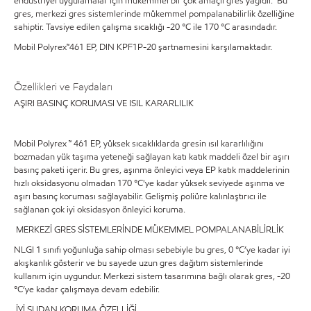
endüstriyel uygulamalar için mükemmel bir çok amaçlı gres yağıdır. Bu
gres, merkezi gres sistemlerinde mükemmel pompalanabilirlik özelliğine
sahiptir. Tavsiye edilen çalışma sıcaklığı -20 °C ile 170 °C arasındadır.
Mobil Polyrex™461 EP, DIN KPF1P-20 şartnamesini karşılamaktadır.
Özellikleri ve Faydaları
AŞIRI BASINÇ KORUMASI VE ISIL KARARLILIK
Mobil Polyrex ™ 461 EP, yüksek sıcaklıklarda gresin ısıl kararlılığını
bozmadan yük taşıma yeteneği sağlayan katı katık maddeli özel bir aşırı
basınç paketi içerir. Bu gres, aşınma önleyici veya EP katık maddelerinin
hızlı oksidasyonu olmadan 170 °C'ye kadar yüksek seviyede aşınma ve
aşırı basınç koruması sağlayabilir. Gelişmiş poliüre kalınlaştırıcı ile
sağlanan çok iyi oksidasyon önleyici koruma.
MERKEZİ GRES SİSTEMLERİNDE MÜKEMMEL POMPALANABİLİRLİK
NLGI 1 sınıfı yoğunluğa sahip olması sebebiyle bu gres, 0 °C’ye kadar iyi
akışkanlık gösterir ve bu sayede uzun gres dağıtım sistemlerinde
kullanım için uygundur. Merkezi sistem tasarımına bağlı olarak gres, -20
°C’ye kadar çalışmaya devam edebilir.
İYİ SUDAN KORUMA ÖZELLİĞİ