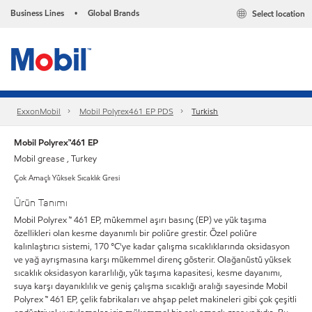
Business Lines
Global Brands
Select location
•
ExxonMobil
Mobil Polyrex461 EP PDS
Turkish
Mobil Polyrex™461 EP
Mobil grease , Turkey
Çok Amaçlı Yüksek Sıcaklık Gresi
Ürün Tanımı
Mobil Polyrex ™ 461 EP, mükemmel aşırı basınç (EP) ve yük taşıma
özellikleri olan kesme dayanımlı bir poliüre grestir. Özel poliüre
kalınlaştırıcı sistemi, 170 °C'ye kadar çalışma sıcaklıklarında oksidasyon
ve yağ ayrışmasına karşı mükemmel direnç gösterir. Olağanüstü yüksek
sıcaklık oksidasyon kararlılığı, yük taşıma kapasitesi, kesme dayanımı,
suya karşı dayanıklılık ve geniş çalışma sıcaklığı aralığı sayesinde Mobil
Polyrex ™ 461 EP, çelik fabrikaları ve ahşap pelet makineleri gibi çok çeşitli