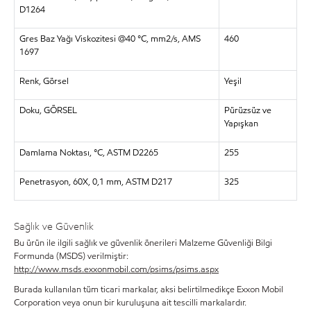
D1264
Gres Baz Yağı Viskozitesi @40 °C, mm2/s, AMS
460
1697
Renk, Görsel
Yeşil
Doku, GÖRSEL
Pürüzsüz ve
Yapışkan
Damlama Noktası,
°
C, ASTM D2265
255
Penetrasyon, 60X, 0,1 mm, ASTM D217
325
Sağlık ve Güvenlik
Bu ürün ile ilgili sağlık ve güvenlik önerileri Malzeme Güvenliği Bilgi
Formunda (MSDS) verilmiştir:
http://www.msds.exxonmobil.com/psims/psims.aspx
Burada kullanılan tüm ticari markalar, aksi belirtilmedikçe Exxon Mobil
Corporation veya onun bir kuruluşuna ait tescilli markalardır.