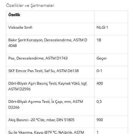
Özellikler ve Şartnameler
Özellik
Viskozite Sınıfı
NLGI 1
Bakır Şerit Korozyon, Derecelendirme, ASTM D
1B
4048
Pas, Derecelendirme, ASTM D1743
Geçer
SKF Emcor Pas Testi, Saf Su, ASTM D6138
0-1
Dört-Bilyalı Aşırı Basınç Testi, Kaynak Yükü, kgf,
400
ASTM D2596
Dört-Bilyalı Aşınma Testi, İz Çapı, mm, ASTM
0,5
D2266
Akış Basıncı -20 °C’de, mbar, DIN 51805
900
Su ile Yıkanma, Kayıp @79
°
C, %Ağırlık, ASTM
1