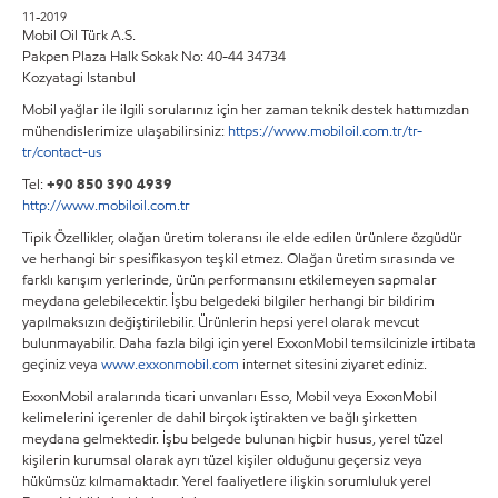
11-2019
Mobil Oil Türk A.S.
Pakpen Plaza Halk Sokak No: 40-44 34734
Kozyatagi Istanbul
Mobil yağlar ile ilgili sorularınız için her zaman teknik destek hattımızdan
mühendislerimize ulaşabilirsiniz:
https://www.mobiloil.com.tr/tr-
tr/contact-us
Tel:
+90 850 390 4939
http://www.mobiloil.com.tr
Tipik Özellikler, olağan üretim toleransı ile elde edilen ürünlere özgüdür
ve herhangi bir spesifikasyon teşkil etmez. Olağan üretim sırasında ve
farklı karışım yerlerinde, ürün performansını etkilemeyen sapmalar
meydana gelebilecektir. İşbu belgedeki bilgiler herhangi bir bildirim
yapılmaksızın değiştirilebilir. Ürünlerin hepsi yerel olarak mevcut
bulunmayabilir. Daha fazla bilgi için yerel ExxonMobil temsilcinizle irtibata
geçiniz veya
www.exxonmobil.com
internet sitesini ziyaret ediniz.
ExxonMobil aralarında ticari unvanları Esso, Mobil veya ExxonMobil
kelimelerini içerenler de dahil birçok iştirakten ve bağlı şirketten
meydana gelmektedir. İşbu belgede bulunan hiçbir husus, yerel tüzel
kişilerin kurumsal olarak ayrı tüzel kişiler olduğunu geçersiz veya
hükümsüz kılmamaktadır. Yerel faaliyetlere ilişkin sorumluluk yerel