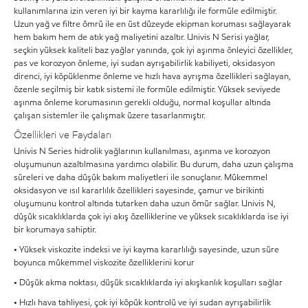
kullanımlarına izin veren iyi bir kayma kararlılığı ile formüle edilmiştir.
Uzun yağ ve filtre ömrü ile en üst düzeyde ekipman koruması sağlayarak
hem bakım hem de atık yağ maliyetini azaltır. Univis N Serisi yağlar,
seçkin yüksek kaliteli baz yağlar yanında, çok iyi aşınma önleyici özellikler,
pas ve korozyon önleme, iyi sudan ayrışabilirlik kabiliyeti, oksidasyon
direnci, iyi köpüklenme önleme ve hızlı hava ayrışma özellikleri sağlayan,
özenle seçilmiş bir katık sistemi ile formüle edilmiştir. Yüksek seviyede
aşınma önleme korumasının gerekli olduğu, normal koşullar altında
çalışan sistemler ile çalışmak üzere tasarlanmıştır.
Özellikleri ve Faydaları
Univis N Series hidrolik yağlarının kullanılması, aşınma ve korozyon
oluşumunun azaltılmasına yardımcı olabilir. Bu durum, daha uzun çalışma
süreleri ve daha düşük bakım maliyetleri ile sonuçlanır. Mükemmel
oksidasyon ve ısıl kararlılık özellikleri sayesinde, çamur ve birikinti
oluşumunu kontrol altında tutarken daha uzun ömür sağlar. Univis N,
düşük sıcaklıklarda çok iyi akış özelliklerine ve yüksek sıcaklıklarda ise iyi
bir korumaya sahiptir.
• Yüksek viskozite indeksi ve iyi kayma kararlılığı sayesinde, uzun süre
boyunca mükemmel viskozite özelliklerini korur
• Düşük akma noktası, düşük sıcaklıklarda iyi akışkanlık koşulları sağlar
• Hızlı hava tahliyesi, çok iyi köpük kontrolü ve iyi sudan ayrışabilirlik