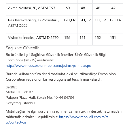
Akma Noktası, °C, ASTM D97
-60
-48
-48
-42
Pas Karakteristiği, B Prosedürü,
GEÇER
GEÇER
GEÇER
GEÇER
ASTM D665
Viskozite İndeksi, ASTM D 2270
156
151
152
151
Sağlık ve Güvenlik
Bu ürün ile ilgili Sağlık ve Güvenlik önerileri Ürün Güvenlik Bilgi
Formu’nda (MSDS) verilmiştir:
http://www.msds.exxonmobil.com/psims/psims.aspx
Burada kullanılan tüm ticari markalar, aksi belirtilmedikçe Exxon Mobil
Corporation veya onun bir kuruluşuna ait tescilli markalardır.
02-2025
Mobil Oil Türk A.S.
Pakpen Plaza Halk Sokak No: 40-44 34734
Kozyatagi Istanbul
Mobil yağlar ile ilgili sorularınız için her zaman teknik destek hattımızdan
mühendislerimize ulaşabilirsiniz:
https://www.mobiloil.com.tr/tr-
tr/contact-us