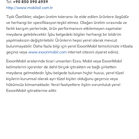
Tel:
+90 850 390 4939
http://www.mobiloil.com.tr
Tipik Özellikler, olağan üretim toleransı ile elde edilen ürünlere özgüdür
ve herhangi bir spesifikasyon teşkil etmez. Olağan üretim sırasında ve
farklı karışım yerlerinde, ürün performansını etkilemeyen sapmalar
meydana gelebilecektir. İşbu belgedeki bilgiler herhangi bir bildirim
yapılmaksızın değiştirilebilir. Ürünlerin hepsi yerel olarak mevcut
bulunmayabilir. Daha fazla bilgi için yerel ExxonMobil temsilcinizle irtibata
geçiniz veya
www.exxonmobil.com
internet sitesini ziyaret ediniz.
ExxonMobil aralarında ticari unvanları Esso, Mobil veya ExxonMobil
kelimelerini içerenler de dahil birçok iştirakten ve bağlı şirketten
meydana gelmektedir. İşbu belgede bulunan hiçbir husus, yerel tüzel
kişilerin kurumsal olarak ayrı tüzel kişiler olduğunu geçersiz veya
hükümsüz kılmamaktadır. Yerel faaliyetlere ilişkin sorumluluk yerel
ExxonMobil iştiraklerine aittir.