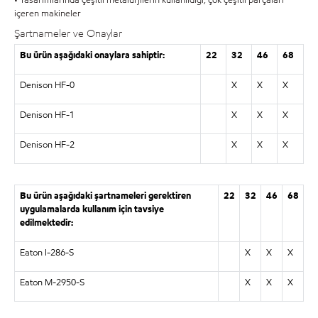
içeren makineler
Şartnameler ve Onaylar
Bu ürün aşağıdaki onaylara sahiptir:
22
32
46
68
Denison HF-0
X
X
X
Denison HF-1
X
X
X
Denison HF-2
X
X
X
Bu ürün aşağıdaki şartnameleri gerektiren
22
32
46
68
uygulamalarda kullanım için tavsiye
edilmektedir:
Eaton I-286-S
X
X
X
Eaton M-2950-S
X
X
X