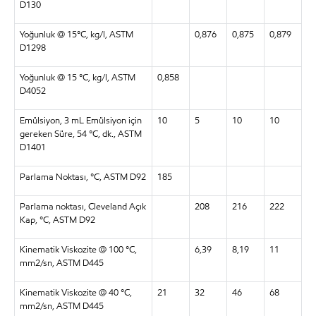
D130
Yoğunluk @ 15°C, kg/l, ASTM
0,876
0,875
0,879
D1298
Yoğunluk @ 15 °C, kg/l, ASTM
0,858
D4052
Emülsiyon, 3 mL Emülsiyon için
10
5
10
10
gereken Süre, 54 °C, dk., ASTM
D1401
Parlama Noktası, °C, ASTM D92
185
Parlama noktası, Cleveland Açık
208
216
222
Kap, °C, ASTM D92
Kinematik Viskozite @ 100 °C,
6,39
8,19
11
mm2/sn, ASTM D445
Kinematik Viskozite @ 40 °C,
21
32
46
68
mm2/sn, ASTM D445