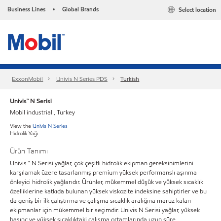
Business Lines
Global Brands
Select location
•
ExxonMobil
Univis N Series PDS
Turkish
Univis™ N Serisi
Mobil industrial , Turkey
View the
Univis N Series
Hidrolik Yağı
Ürün Tanımı
Univis ™ N Serisi yağlar, çok çeşitli hidrolik ekipman gereksinimlerini
karşılamak üzere tasarlanmış premium yüksek performanslı aşınma
önleyici hidrolik yağlarıdır. Ürünler, mükemmel düşük ve yüksek sıcaklık
özelliklerine katkıda bulunan yüksek viskozite indeksine sahiptirler ve bu
da geniş bir ilk çalıştırma ve çalışma sıcaklık aralığına maruz kalan
ekipmanlar için mükemmel bir seçimdir. Univis N Serisi yağlar, yüksek
basınç ve yüksek sıcaklıktaki çalışma ortamlarında uzun süre