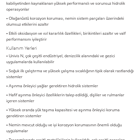
kabiliyetinden kaynaklanan yüksek performanslı ve sorunsuz hidrolik
operasyonlar
• Olağanüstü korozyon koruması, nemin sistem parçaları üzerindeki
olumsuz etkilerini azaltır
• Etkili oksidasyon ve ısıl kararlılık özellikleri, birikintileri azaltır ve valf
performansını iyileştirir
Kullanım Yerleri
• Univis N, çok çeşitli endüstriyel, denizcilik alanındaki ve gezici
uygulamalarda kullanılabilir
• Soğuk ilk çalıştırma ve yüksek çalışma sıcaklığının tipik olarak rastlandığı
sistemler
• Aşınma önleyici yağlar gerektiren hidrolik sistemler
• Hafif aşınma önleyici özelliklerin talep edildiği, dişliler ve rulmanlar
içeren sistemler
• Yüksek oranda yük taşıma kapasitesi ve aşınma önleyici koruma
gerektiren sistemler
• Nemin mevcut olduğu ve iyi korozyon korumasının önemli olduğu
uygulamalar
• Tasarımlarında çeşitli metalürjilerin kullanıldığı, çok çeşitli parçaları