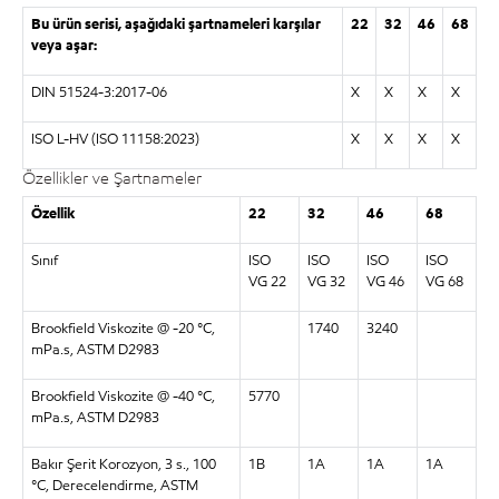
Bu ürün serisi, aşağıdaki şartnameleri karşılar
22
32
46
68
veya aşar:
DIN 51524-3:2017-06
X
X
X
X
ISO L-HV (ISO 11158:2023)
X
X
X
X
Özellikler ve Şartnameler
Özellik
22
32
46
68
Sınıf
ISO
ISO
ISO
ISO
VG 22
VG 32
VG 46
VG 68
Brookfield Viskozite @ -20 °C,
1740
3240
mPa.s, ASTM D2983
Brookfield Viskozite @ -40 °C,
5770
mPa.s, ASTM D2983
Bakır Şerit Korozyon, 3 s., 100
1B
1A
1A
1A
°C, Derecelendirme, ASTM