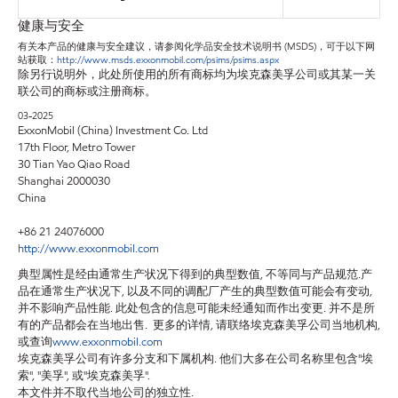
健康与安全
有关本产品的健康与安全建议，请参阅化学品安全技术说明书 (MSDS)，可于以下网
站获取：
http://www.msds.exxonmobil.com/psims/psims.aspx
除另行说明外，此处所使用的所有商标均为埃克森美孚公司或其某一关
联公司的商标或注册商标。
03-2025
ExxonMobil (China) Investment Co. Ltd
17th Floor, Metro Tower
30 Tian Yao Qiao Road
Shanghai 2000030
China
+86 21 24076000
http://www.exxonmobil.com
典型属性是经由通常生产状况下得到的典型数值, 不等同与产品规范.产
品在通常生产状况下, 以及不同的调配厂产生的典型数值可能会有变动,
并不影响产品性能. 此处包含的信息可能未经通知而作出变更. 并不是所
有的产品都会在当地出售. 更多的详情, 请联络埃克森美孚公司当地机构,
或查询
www.exxonmobil.com
埃克森美孚公司有许多分支和下属机构. 他们大多在公司名称里包含"埃
索", "美孚", 或"埃克森美孚".
本文件并不取代当地公司的独立性.