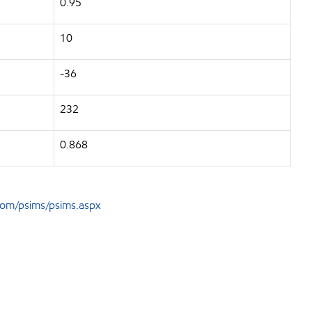
0.95
10
-36
232
0.868
om/psims/psims.aspx