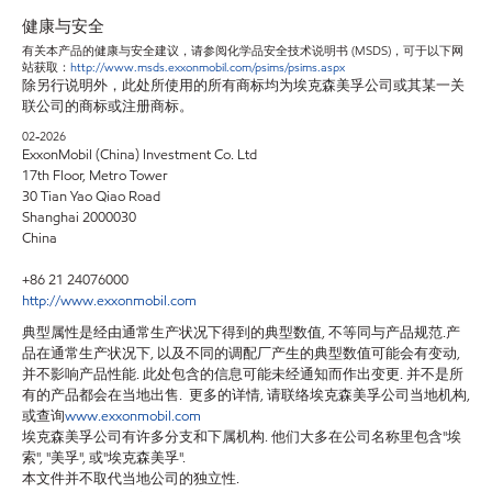
健康与安全
有关本产品的健康与安全建议，请参阅化学品安全技术说明书 (MSDS)，可于以下网
站获取：
http://www.msds.exxonmobil.com/psims/psims.aspx
除另行说明外，此处所使用的所有商标均为埃克森美孚公司或其某一关
联公司的商标或注册商标。
02-2026
ExxonMobil (China) Investment Co. Ltd
17th Floor, Metro Tower
30 Tian Yao Qiao Road
Shanghai 2000030
China
+86 21 24076000
http://www.exxonmobil.com
典型属性是经由通常生产状况下得到的典型数值, 不等同与产品规范.产
品在通常生产状况下, 以及不同的调配厂产生的典型数值可能会有变动,
并不影响产品性能. 此处包含的信息可能未经通知而作出变更. 并不是所
有的产品都会在当地出售. 更多的详情, 请联络埃克森美孚公司当地机构,
或查询
www.exxonmobil.com
埃克森美孚公司有许多分支和下属机构. 他们大多在公司名称里包含"埃
索", "美孚", 或"埃克森美孚".
本文件并不取代当地公司的独立性.