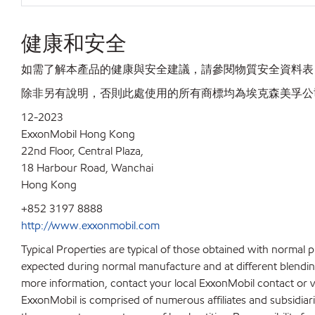
健康和安全
如需了解本產品的健康與安全建議，請參閱物質安全資料表
除非另有說明，否則此處使用的所有商標均為埃克森美孚公
12-2023
ExxonMobil Hong Kong
22nd Floor, Central Plaza,
18 Harbour Road, Wanchai
Hong Kong
+852 3197 8888
http://www.exxonmobil.com
Typical Properties are typical of those obtained with normal 
expected during normal manufacture and at different blending 
more information, contact your local ExxonMobil contact or v
ExxonMobil is comprised of numerous affiliates and subsidiar