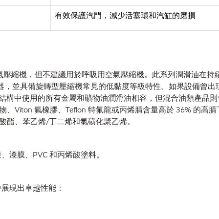
有效保護汽門，減少活塞環和汽缸的磨損
單級和多級空氣壓縮機，但不建議用於呼吸用空氣壓縮機。此系列潤滑
型機器，並具備旋轉型壓縮機常見的低黏度等級特性。如果設備曾
縮機結構中使用的所有金屬和礦物油潤滑油相容，但混合油類產品則會降低其
ton 氟橡膠、Teflon 特氟龍或丙烯腈含量高於 36% 的
酸酯、苯乙烯/丁二烯和氯磺化聚乙烯。
亮漆、漆膜、PVC 和丙烯酸塗料。
範圍中展現出卓越性能：