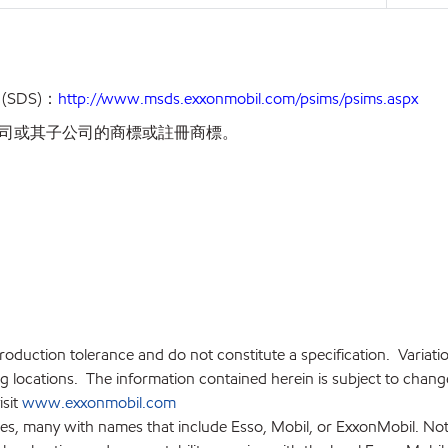
(SDS)：
http://www.msds.exxonmobil.com/psims/psims.aspx
司或其子公司的商標或註冊商標。
production tolerance and do not constitute a specification. Variat
locations. The information contained herein is subject to change 
isit
www.exxonmobil.com
ies, many with names that include Esso, Mobil, or ExxonMobil. Not