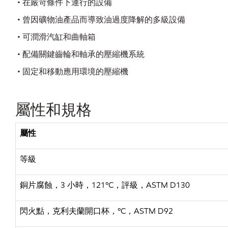
• 在嚴苛條件下運行的設備
• 曾因礦物油產品而導致油過度降解的多級設備
• 可潤滑汽缸和曲軸箱
• 配備關鍵齒輪和軸承的壓縮機系統
• 固定和移動應用環境的壓縮機
屬性和規格
屬性
等級
銅片腐蝕，
3 小時，121ºC，評級，ASTM D130
閃火點，克利夫蘭開口杯，
ºC，ASTM D92