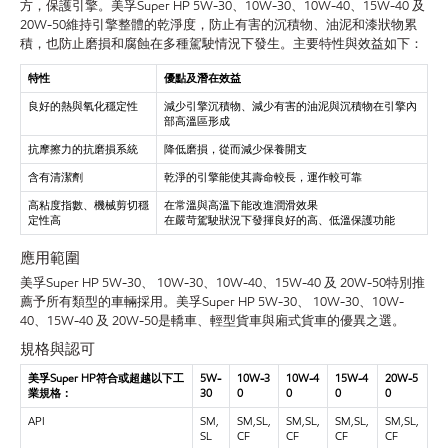
方，保護引擎。美孚Super HP 5W-30、10W-30、10W-40、15W-40 及
20W-50維持引擎整體的乾淨度，防止有害的沉積物、油泥和漆狀物累
積，也防止磨損和腐蝕在多種駕駛情況下發生。主要特性與效益如下：
特性
優點及潛在效益
良好的熱與氧化穩定性
減少引擎沉積物、減少有害的油泥與沉積物在引擎內
部高溫區形成
抗摩擦力的抗磨損系統
降低磨損，從而減少保養開支
含有清潔劑
乾淨的引擎能使其壽命較長，運作較可靠
高粘度指數、機械剪切穩
在常溫與高溫下能改進潤滑效果
定性高
在嚴苛駕駛狀況下發揮良好的高、低溫保護功能
應用範圍
美孚Super HP 5W-30、 10W-30、10W-40、15W-40 及 20W-50特別推
薦予所有類型的車輛採用。美孚Super HP 5W-30、 10W-30、10W-
40、15W-40 及 20W-50是轎車、輕型貨車與廂式貨車的優異之選。
規格與認可
美孚Super HP符合或超越以下工
5W-
10W-3
10W-4
15W-4
20W-5
業規格：
30
0
0
0
0
API
SM,
SM,SL,
SM,SL,
SM,SL,
SM,SL,
SL
CF
CF
CF
CF