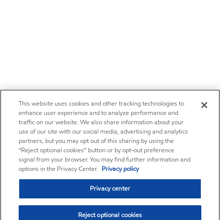
This website uses cookies and other tracking technologies to
enhance user experience and to analyze performance and
traffic on our website. We also share information about your
use of our site with our social media, advertising and analytics
partners, but you may opt out of this sharing by using the
“Reject optional cookies” button or by opt-out preference
signal from your browser. You may find further information and
options in the Privacy Center.
Privacy policy
Privacy center
Reject optional cookies