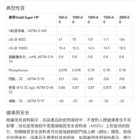
典型性質
美孚Mobil Super HP
5W-3
10W-3
10W-4
15W-4
20W-5
0
0
0
0
0
V粘度等級，ASTM D 445
cSt @ 40C
61
70
101
111
166
cSt @ 100C
10.4
10.5
14.5
14.5
18.5
硫酸鹽灰分，wt%, ASTM D 8
0.8
0.8
0.8
0.8
0.8
74
Phosphorous
0.078
0.078
0.78
0.78
0.78
閃點，C ，ASTM D 92
221
226
226
226
242
密度 @15 C kg/l, ASTM D 40
0.86
0.87
0.87
0.875
0.88
52
傾點，C ，ASTM D 97
-36
-33
-36
-33
-33
健康與安全
根據現有資料顯示，在該產品的使用過程中，不會對人體健康產生不良
影響，但在使用過程中需遵循物質安全資料表（MSDS）上所提供的指
引。有關物質安全資料表可向當地經銷部門或上網（網址）獲取。除指
定的用途外，該產品不應用於其他用途。如需處理使用過的產品，應注