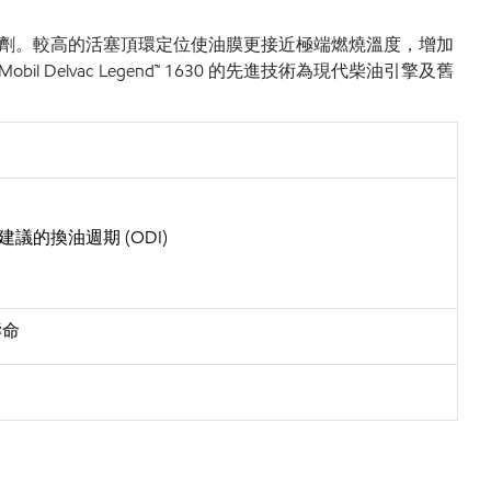
劑。較高的活塞頂環定位使油膜更接近極端燃燒溫度，增加
vac Legend™ 1630 的先進技術為現代柴油引擎及舊
議的換油週期 (ODI)
壽命