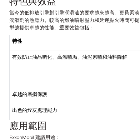
特色與效益
當今的低排放引擎對引擎潤滑油的要求越來越高。更爲緊湊
潤滑劑的熱應力。較高的燃油噴射壓力和延遲點火時間可提高燃燒效
型號提供卓越的性能。重要效益包括：
特性
有效防止油品稠化、高溫積垢、油泥累積和油料降解
卓越的磨損保護
出色的煙灰處理能力
應用範圍
ExxonMobil 建議用途：