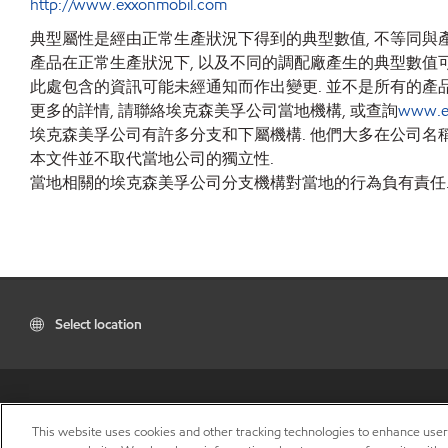
http://www.exxonmobil.com
典型屬性是經由正常生產狀況下得到的典型數值, 不等同與產
產品在正常生產狀況下, 以及不同的調配廠產生的典型數值可
此處包含的資訊可能未經通知而作出變更. 並不是所有的產
更多的詳情, 請聯絡埃克森美孚公司當地機構, 或查詢
www.e
埃克森美孚公司有許多分支和下屬機構. 他們大多在公司名稱裏包含""埃
本文件並不取代當地公司的獨立性.
當地相關的埃克森美孚公司分支機構對當地的行為負有責任
Select location
This website uses cookies and other tracking technologies to enhance use