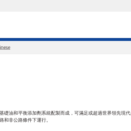
inese
柴油引擎機油，由先進基礎油和平衡添加劑系統配製而成，可滿足或超過世
路和非公路條件下運行。