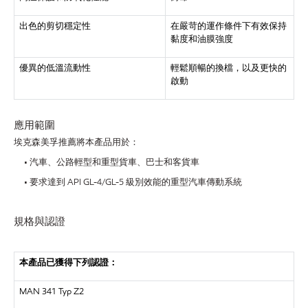
出色的剪切穩定性
在嚴苛的運作條件下有效保持
黏度和油膜強度
優異的低溫流動性
輕鬆順暢的換檔，以及更快的
啟動
應用範圍
埃克森美孚推薦將本產品用於：
• 汽車、公路輕型和重型貨車、巴士和客貨車
• 要求達到 API GL-4/GL-5 級別效能的重型汽車傳動系統
規格與認證
本產品已獲得下列認證：
MAN
341 Typ Z2