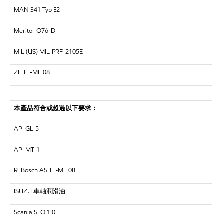
MAN
341 Typ E2
Meritor
O76-D
MIL (US)
MIL-PRF-2105E
ZF
TE-ML 08
本產品符合或超過以下要求：
API
GL-5
API
MT-1
R. Bosch AS
TE-ML 08
ISUZU
車軸潤滑油
Scania STO 1:0