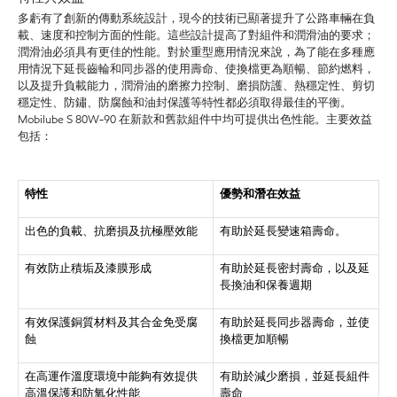
多虧有了創新的傳動系統設計，現今的技術已顯著提升了公路車輛在負
載、速度和控制方面的性能。這些設計提高了對組件和潤滑油的要求；
潤滑油必須具有更佳的性能。對於重型應用情況來說，為了能在多種應
用情況下延長齒輪和同步器的使用壽命、使換檔更為順暢、節約燃料，
以及提升負載能力，潤滑油的磨擦力控制、磨損防護、熱穩定性、剪切
穩定性、防鏽、防腐蝕和油封保護等特性都必須取得最佳的平衡。
Mobilube S 80W-90 在新款和舊款組件中均可提供出色性能。主要效益
包括：
特性
優勢和潛在效益
出色的負載、抗磨損及抗極壓效能
有助於延長變速箱壽命。
有效防止積垢及漆膜形成
有助於延長密封壽命，以及延
長換油和保養週期
有效保護銅質材料及其合金免受腐
有助於延長同步器壽命，並使
蝕
換檔更加順暢
在高運作溫度環境中能夠有效提供
有助於減少磨損，並延長組件
高溫保護和防氧化性能
壽命