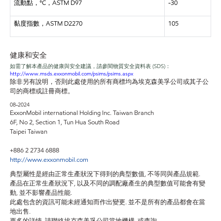
流動點，
°C
，
ASTM D97
-30
黏度指數，
ASTM D2270
105
健康和安全
如需了解本產品的健康與安全建議，請參閱物質安全資料表
(SDS)：
http://www.msds.exxonmobil.com/psims/psims.aspx
除非另有說明，否則此處使用的所有商標均為埃克森美孚公司或其子公
司的商標或註冊商標。
08-2024
ExxonMobil international Holding Inc. Taiwan Branch
6F, No 2, Section 1, Tun Hua South Road
Taipei Taiwan
+886 2 2734 6888
http://www.exxonmobil.com
典型屬性是經由正常生產狀況下得到的典型數值, 不等同與產品規範.
產品在正常生產狀況下, 以及不同的調配廠產生的典型數值可能會有變
動, 並不影響產品性能.
此處包含的資訊可能未經通知而作出變更. 並不是所有的產品都會在當
地出售.