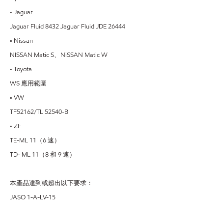
• Jaguar
Jaguar Fluid 8432 Jaguar Fluid JDE 26444
• Nissan
NISSAN Matic S
、
NiSSAN Matic W
• Toyota
WS
應用範圍
• VW
TF52162/TL 52540-B
• ZF
TE-ML 11
（
6
速
）
TD- ML 11
（
8
和
9
速
）
本產品達到或超出以下要求
：
JASO 1-A-LV-15