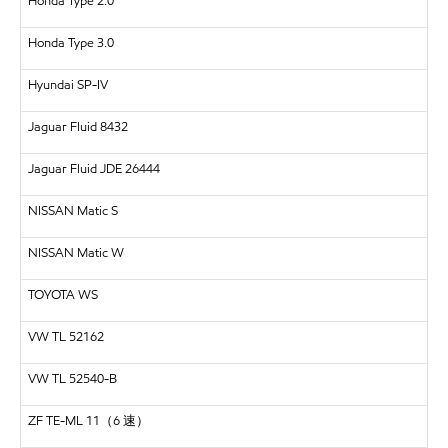
Honda Type 2.0
Honda Type 3.0
Hyundai SP-IV
Jaguar Fluid 8432
Jaguar Fluid JDE 26444
NISSAN Matic S
NISSAN Matic W
TOYOTA WS
VW TL 52162
VW TL 52540-B
ZF TE-ML 11（6 速）