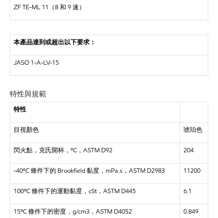
ZF TE-ML 11
（
8
和
9
速
）
本產品達到或超出以下要求
：
JASO 1-A-LV-15
特性與規範
特性
目視顏色
琥珀色
閃火點，克氏開杯，
ºC，ASTM D92
204
-40ºC 條件下的 Brookfield 黏度，mPa.s，ASTM D2983
11200
100ºC 條件下的運動黏度，cSt，ASTM D445
6.1
15ºC 條件下的密度，g/cm3，ASTM D4052
0.849