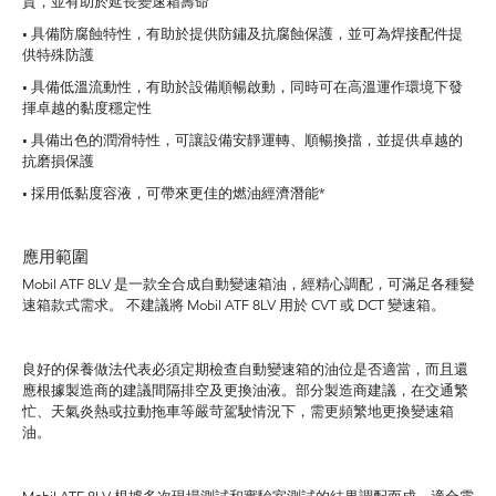
質，並有助於延長變速箱壽命
• 具備防腐蝕特性，有助於提供防鏽及抗腐蝕保護，並可為焊接配件提
供特殊防護
• 具備低溫流動性，有助於設備順暢啟動，同時可在高溫運作環境下發
揮卓越的黏度穩定性
• 具備出色的潤滑特性，可讓設備安靜運轉、順暢換擋，並提供卓越的
抗磨損保護
• 採用低黏度容液，可帶來更佳的燃油經濟潛能*
應用範圍
Mobil ATF 8LV 是一款全合成自動變速箱油，經精心調配，可滿足各種變
速箱款式需求。 不建議將 Mobil ATF 8LV 用於 CVT 或 DCT 變速箱。
良好的保養做法代表必須定期檢查自動變速箱的油位是否適當，而且還
應根據製造商的建議間隔排空及更換油液。部分製造商建議，在交通繁
忙、天氣炎熱或拉動拖車等嚴苛駕駛情況下，需更頻繁地更換變速箱
油。